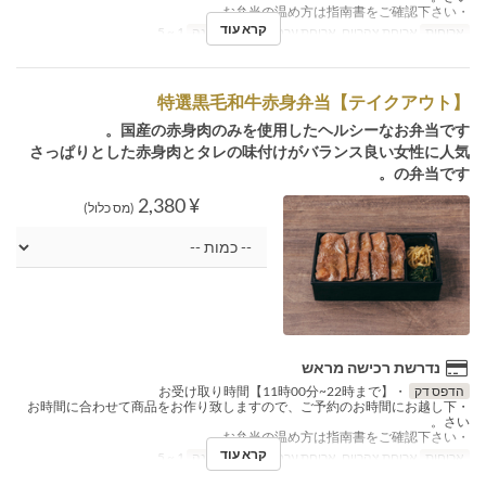
・お弁当の温め方は指南書をご確認下さい。
קרא עוד
ארוחות
ארוחת צהריים, ארוחת ערב
מגבלת הזמנה
1 ~ 5
【テイクアウト】特選黒毛和牛赤身弁当
国産の赤身肉のみを使用したヘルシーなお弁当です。
さっぱりとした赤身肉とタレの味付けがバランス良い女性に人気
の弁当です。
¥ 2,380
(מס כלול)
נדרשת רכישה מראש
הדפס דק
・お受け取り時間【11時00分~22時まで】
・お時間に合わせて商品をお作り致しますので、ご予約のお時間にお越し下
さい。
・お弁当の温め方は指南書をご確認下さい。
קרא עוד
ארוחות
ארוחת צהריים, ארוחת ערב
מגבלת הזמנה
1 ~ 5