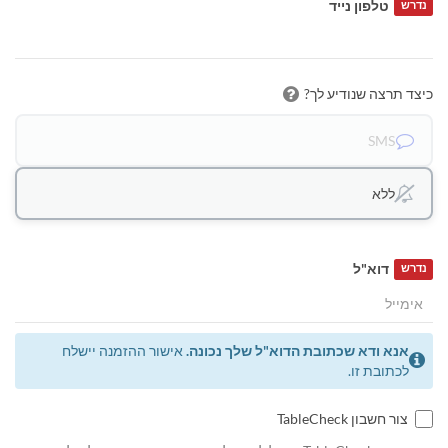
טלפון נייד
נדרש
כיצד תרצה שנודיע לך?
SMS
ללא
דוא"ל
נדרש
אנא ודא שכתובת הדוא"ל שלך נכונה.
אישור ההזמנה יישלח
לכתובת זו.
צור חשבון TableCheck