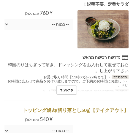
説明不要。定番サラダ！
¥ 760
(מס כלול)
נדרשת רכישה מראש
韓国のりはちぎって頂き、ドレッシングをお入れして混ぜてお召
し上がり下さい。
הדפס דק
・お受け取り時間【11時00分~22時まで】
・お時間に合わせて商品をお作り致しますので、ご予約のお時間にお越し下
さい。
קרא עוד
ארוחות
ארוחת צהריים, ארוחת ערב
מגבלת הזמנה
1 ~ 5
【テイクアウト】トッピング焼肉(切り落とし50g)
¥ 540
(מס כלול)