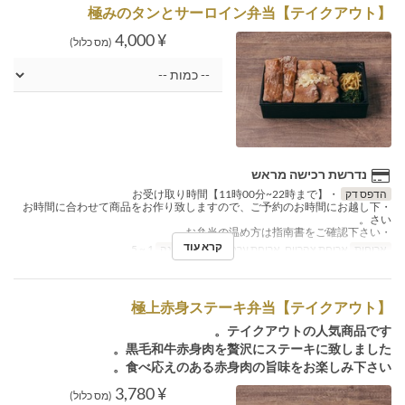
【テイクアウト】極みのタンとサーロイン弁当
¥ 4,000
(מס כלול)
נדרשת רכישה מראש
הדפס דק
・お受け取り時間【11時00分~22時まで】
・お時間に合わせて商品をお作り致しますので、ご予約のお時間にお越し下
さい。
・お弁当の温め方は指南書をご確認下さい。
קרא עוד
ארוחות
ארוחת צהריים, ארוחת ערב
מגבלת הזמנה
1 ~ 5
【テイクアウト】極上赤身ステーキ弁当
テイクアウトの人気商品です。
黒毛和牛赤身肉を贅沢にステーキに致しました。
食べ応えのある赤身肉の旨味をお楽しみ下さい。
¥ 3,780
(מס כלול)