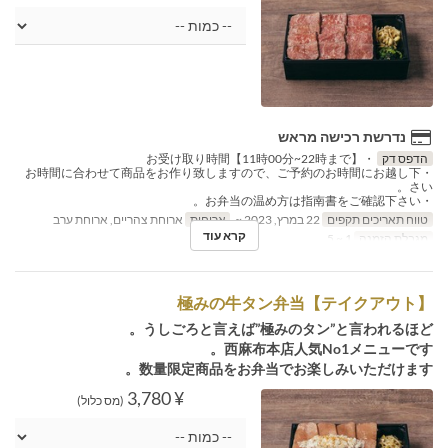
נדרשת רכישה מראש
הדפס דק
・お受け取り時間【11時00分~22時まで】
・お時間に合わせて商品をお作り致しますので、ご予約のお時間にお越し下
さい。
・お弁当の温め方は指南書をご確認下さい。
טווח תאריכים תקפים
22 במרץ, 2023 ~
ארוחות
ארוחת צהריים, ארוחת ערב
קרא עוד
מגבלת הזמנה
1 ~ 5
【テイクアウト】極みの牛タン弁当
うしごろと言えば”極みのタン”と言われるほど。
西麻布本店人気No1メニューです。
数量限定商品をお弁当でお楽しみいただけます。
¥ 3,780
(מס כלול)