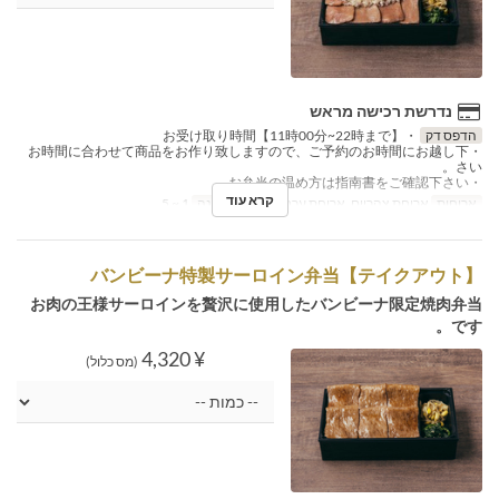
נדרשת רכישה מראש
הדפס דק
・お受け取り時間【11時00分~22時まで】
・お時間に合わせて商品をお作り致しますので、ご予約のお時間にお越し下
さい。
・お弁当の温め方は指南書をご確認下さい。
קרא עוד
ארוחות
ארוחת צהריים, ארוחת ערב
מגבלת הזמנה
1 ~ 5
【テイクアウト】バンビーナ特製サーロイン弁当
お肉の王様サーロインを贅沢に使用したバンビーナ限定焼肉弁当
です。
¥ 4,320
(מס כלול)