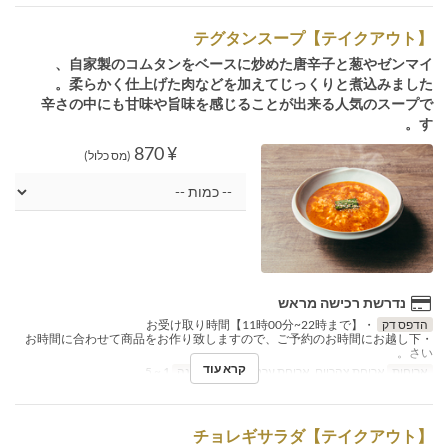
【テイクアウト】テグタンスープ
自家製のコムタンをベースに炒めた唐辛子と葱やゼンマイ、
柔らかく仕上げた肉などを加えてじっくりと煮込みました。
辛さの中にも甘味や旨味を感じることが出来る人気のスープで
す。
¥ 870
(מס כלול)
נדרשת רכישה מראש
הדפס דק
・お受け取り時間【11時00分~22時まで】
・お時間に合わせて商品をお作り致しますので、ご予約のお時間にお越し下
さい。
קרא עוד
ארוחות
ארוחת צהריים, ארוחת ערב
מגבלת הזמנה
1 ~ 5
【テイクアウト】チョレギサラダ