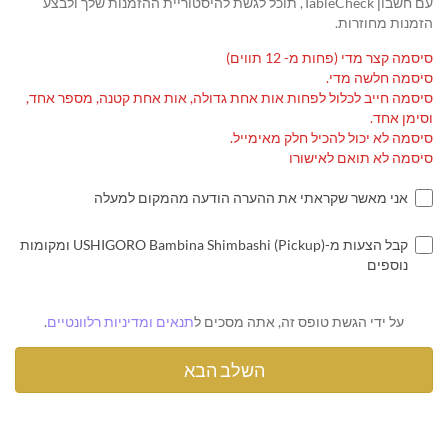
עם חשבון TableCheck, תוכל לגשת להיסטוריית ההזמנות שלך ולבצע
הזמנות מחוזרות.
סיסמה קצר מדי (פחות מ- 12 תווים)
סיסמה חלשה מדי.
סיסמה חייב לכלול לפחות אות אחת גדולה, אות אחת קטנה, מספר אחד,
וסימן אחד.
סיסמה לא יכול להכיל חלק מאימייל.
סיסמה לא תואם לאישורו
אני מאשר שקראתי את ההערה הודעה מהמקום למעלה
קבל הצעות מ-USHIGORO Bambina Shimbashi (Pickup) ומקומות
נוספים
על ידי הגשת טופס זה, אתה מסכים ל
תנאים ומדיניות רלוונטיים
.