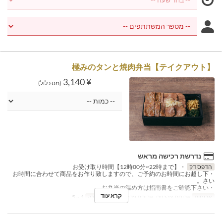
【テイクアウト】極みのタンと焼肉弁当
¥ 3,140
(מס כלול)
נדרשת רכישה מראש
הדפס דק
・お受け取り時間【12時00分~22時まで】
・お時間に合わせて商品をお作り致しますので、ご予約のお時間にお越し下
さい。
・お弁当の温め方は指南書をご確認下さい。
קרא עוד
ארוחות
ארוחת צהריים, ארוחת ערב
מגבלת הזמנה
1 ~ 5