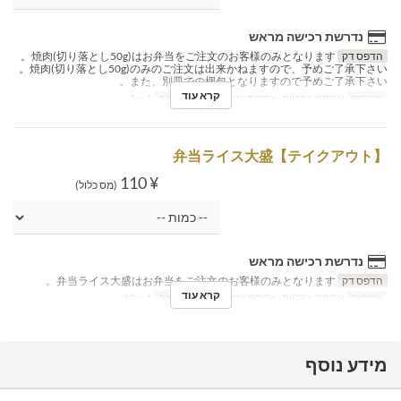
נדרשת רכישה מראש
הדפס דק
焼肉(切り落とし50g)はお弁当をご注文のお客様のみとなります。
焼肉(切り落とし50g)のみのご注文は出来かねますので、予めご了承下さい。
また、別皿での梱包となりますので予めご了承下さい。
קרא עוד
ארוחות
ארוחת צהריים, ארוחת ערב
מגבלת הזמנה
1 ~ 5
【テイクアウト】弁当ライス大盛
¥ 110
(מס כלול)
נדרשת רכישה מראש
הדפס דק
弁当ライス大盛はお弁当をご注文のお客様のみとなります。
קרא עוד
ארוחות
ארוחת צהריים, ארוחת ערב
מגבלת הזמנה
1 ~ 10
מידע נוסף