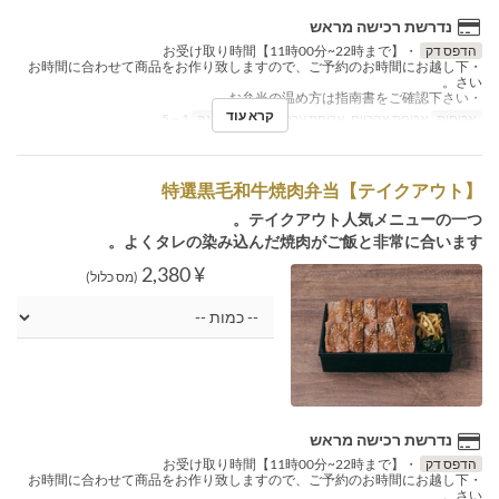
נדרשת רכישה מראש
הדפס דק
・お受け取り時間【11時00分~22時まで】
・お時間に合わせて商品をお作り致しますので、ご予約のお時間にお越し下
さい。
・お弁当の温め方は指南書をご確認下さい。
קרא עוד
ארוחות
ארוחת צהריים, ארוחת ערב
מגבלת הזמנה
1 ~ 5
【テイクアウト】特選黒毛和牛焼肉弁当
テイクアウト人気メニューの一つ。
よくタレの染み込んだ焼肉がご飯と非常に合います。
¥ 2,380
(מס כלול)
נדרשת רכישה מראש
הדפס דק
・お受け取り時間【11時00分~22時まで】
・お時間に合わせて商品をお作り致しますので、ご予約のお時間にお越し下
さい。