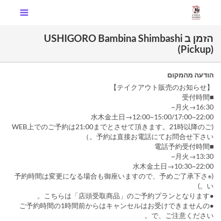
הזמן ב USHIGORO Bambina Shimbashi
(Pickup)
הודעה מהמקום
【テイクアウト販売のお知らせ】
■受付時間
月火→16:30~
水木金土日→12:00~15:00/17:00~22:00
(WEB上でのご予約は21:00までとさせて頂きます。21時以降のご
予約は直接お電話にてお問合せ下さい。）
■電話予約受付時間
月火→13:30~
水木金土日→10:30~22:00
(※予約時間は変更になる場合も御座いますので、予めご了承下さ
い。)
●こちらは「店頭受取商品」のご予約プランとなります。
●ご予約時間の1時間前からはキャンセルはお受けできませんの
で、ご注意ください。