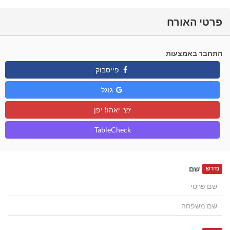
פרטי האורח
התחבר באמצעות
פייסבוק
גוגל
יאהו! יפן
TableCheck
שם
נדרש