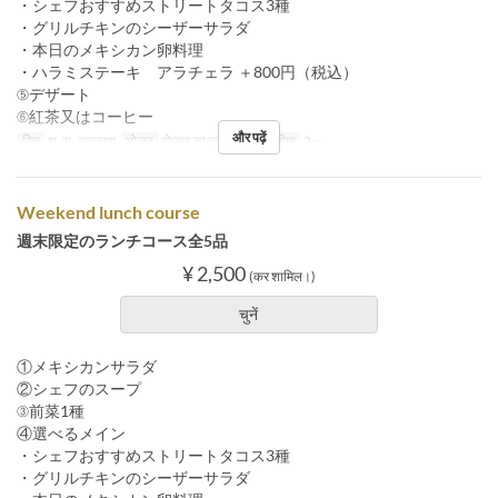
・シェフおすすめストリートタコス3種
・グリルチキンのシーザーサラダ
・本日のメキシカン卵料理
・ハラミステーキ アラチェラ ＋800円（税込）
⑤デザート
⑥紅茶又はコーヒー
और पढ़ें
दिन
श, स, अवकाश
भोजन
दोपहर का खाना
आदेश सीमा
2 ~
Weekend lunch course
週末限定のランチコース全5品
¥ 2,500
(कर शामिल।)
चुनें
①メキシカンサラダ
②シェフのスープ
③前菜1種
④選べるメイン
・シェフおすすめストリートタコス3種
・グリルチキンのシーザーサラダ