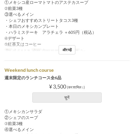
①メキシコ産ローマトマトのアステカスープ
②前菜3種
③選べるメイン
・シェフおすすめストリートタコス3種
・本日のメキシカンプレート
・ハラミステーキ アラチェラ ＋605円（税込）
④デザート
⑤紅茶又はコーヒー
और पढ़ें
दिन
सो, मं, बु, गु, शु
भोजन
दोपहर का खाना
आदेश सीमा
2 ~
Weekend lunch course
週末限定のランチコース全6品
¥ 3,500
(कर शामिल।)
चुनें
①メキシカンサラダ
②シェフのスープ
③前菜3種
④選べるメイン