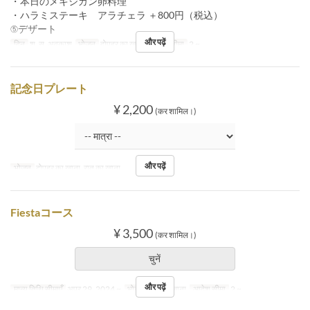
・本日のメキシカン卵料理
・ハラミステーキ アラチェラ ＋800円（税込）
⑤デザート
और पढ़ें
दिन
श, स, अवकाश
भोजन
दोपहर का खाना
आदेश सीमा
2 ~
記念日プレート
¥ 2,200
(कर शामिल।)
और पढ़ें
भोजन
दोपहर का खाना, रात का खाना
Fiestaコース
¥ 3,500
(कर शामिल।)
चुनें
और पढ़ें
मान्य तिथि सीमाएँ
अप्र 29, 2024 ~
भोजन
रात का खाना
आदेश सीमा
2 ~