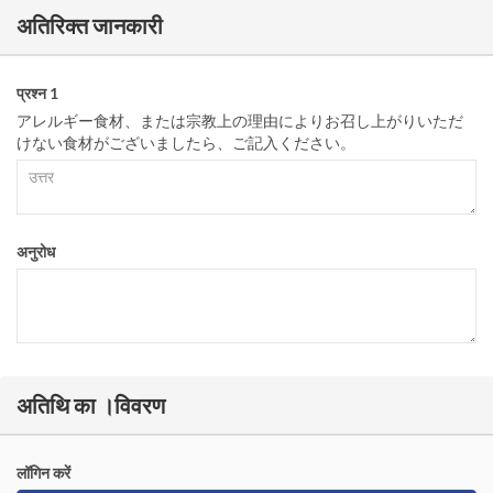
अतिरिक्त जानकारी
प्रश्न 1
アレルギー食材、または宗教上の理由によりお召し上がりいただ
けない食材がございましたら、ご記入ください。
अनुरोध
अतिथि का ।विवरण
लॉगिन करें