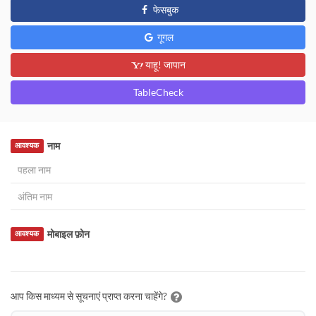
फेसबुक
गूगल
याहू! जापान
TableCheck
नाम
आवश्यक
मोबाइल फ़ोन
आवश्यक
आप किस माध्यम से सूचनाएं प्राप्त करना चाहेंगे?