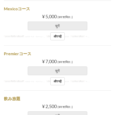
Mexicoコース
¥ 5,000
(कर शामिल।)
चुनें
और पढ़ें
मान्य तिथि सीमाएँ
अप्र 29, 2024 ~
भोजन
रात का खाना
आदेश सीमा
2 ~
Premierコース
¥ 7,000
(कर शामिल।)
चुनें
और पढ़ें
मान्य तिथि सीमाएँ
अप्र 29, 2024 ~
भोजन
रात का खाना
आदेश सीमा
2 ~
飲み放題
¥ 2,500
(कर शामिल।)