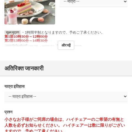
सूक्ष्म मुद्रण
・1時間半制となりますので、予めご了承ください。
第1部10時30分～12時00分
第2部13時00分～14時30分
और पढ़ें
मान्य तिथि सीमाएँ
जुल 25 ~ अगस्त 30
दिन
श, स, अवकाश
अतिरिक्त जानकारी
यात्रा इतिहास
प्रश्न
小さなお子様がご同席の場合は、ハイチェアーのご希望の有無と
人数を必ずお知らせください。 ハイチェアーは数に限りがござい
ますので、予めご了承ください。