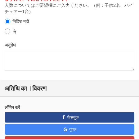
人数についてはご要望欄にご入力ください。（例：子供2名、ハイ
チェアー1台）
निर्दिष्ट नहीं
有
अनुरोध
अतिथि का ।विवरण
लॉगिन करें
फेसबुक
गूगल