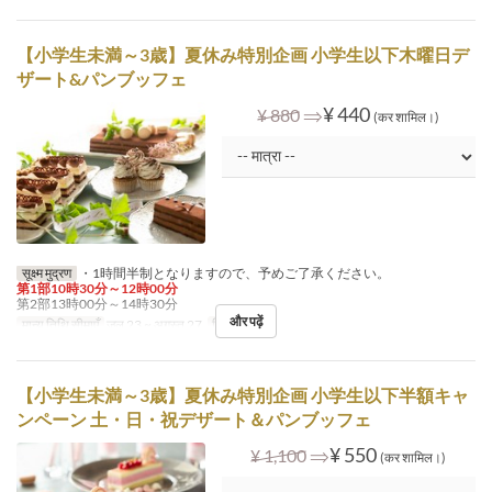
【小学生未満～3歳】夏休み特別企画 小学生以下木曜日デ
ザート&パンブッフェ
⇒
¥ 440
¥ 880
(कर शामिल।)
सूक्ष्म मुद्रण
・1時間半制となりますので、予めご了承ください。
第1部10時30分～12時00分
第2部13時00分～14時30分
और पढ़ें
मान्य तिथि सीमाएँ
जुल 23 ~ अगस्त 27
दिन
गु
【小学生未満～3歳】夏休み特別企画 小学生以下半額キャ
ンペーン 土・日・祝デザート＆パンブッフェ
⇒
¥ 550
¥ 1,100
(कर शामिल।)