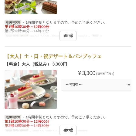
सूक्ष्म मुद्रण
・1時間半制となりますので、予めご了承ください。
第1部10時30分～12時00分
第2部13時00分～14時30分
और पढ़ें
मान्य तिथि सीमाएँ
जन 04, 2025 ~ दिसम्बर 14, 2025, जन 08 ~
दिन
गु
【大人】土・日・祝デザート＆パンブッフェ
【料金】大人（税込み） 3,300円
¥ 3,300
(कर शामिल।)
सूक्ष्म मुद्रण
・1時間半制となりますので、予めご了承ください。
第1部10時30分～12時00分
第2部13時00分～14時30分
और पढ़ें
मान्य तिथि सीमाएँ
~ अक्टू 10, अक्टू 14 ~
दिन
श, स, अवकाश