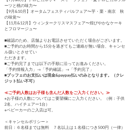
ーツと桃の味力〜
【9月&10月】オータムフェスティバルフェア〜芋・栗・南京 秋
の味覚〜
【11月&12月】ウィンタークリスマスフェア〜煌びやかなケーキ
とフロマージュ〜
■確認のため、店舗よりお電話させていただく場合がございます。
■ご予約のお時間から15分を過ぎてもご連絡が無い場合、キャンセ
ル扱いとさせてい
ただきます。
■ご予約完了までは以下の手順に沿ってお進みください。
「予約情報入力」→「予約確認」→「予約完了」
■ブッフェのお支払いは現金&paypay払いのみとなります。（クレ
ジット払い不可）
≪ご予約人数はお子様も含んだ人数をご入力ください。≫
※お子様の人数についてはご要望欄にご入力ください。（例：子供
2名、ハイチェアー1台）
※ベビーカーのご入店は可。
＜キャンセルポリシー＞
前日：６名様までは無料 ７名以上は１名様につき500円（一律）