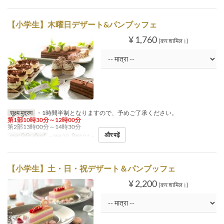
【小学生】木曜日デザート&パンブッフェ
¥ 1,760
(कर शामिल।)
सूक्ष्म मुद्रण
・1時間半制となりますので、予めご了承ください。
第1部10時30分～12時00分
第2部13時00分～14時30分
और पढ़ें
मान्य तिथि सीमाएँ
~ जुल 20, सिप्ट 01 ~
दिन
गु
【小学生】土・日・祝デザート＆パンブッフェ
¥ 2,200
(कर शामिल।)