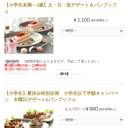
【小学生未満～3歳】土・日・祝デザート＆パンブッフ
ェ
¥ 1,100
(कर शामिल।)
सूक्ष्म मुद्रण
・1時間半制となりますので、予めご了承ください。
第1部10時30分～12時00分
第2部13時00分～14時30分
और पढ़ें
मान्य तिथि सीमाएँ
~ अक्टू 11, अक्टू 14 ~
दिन
श, स, अवकाश
【小学生】夏休み特別企画 小学生以下半額キャンペー
ン 木曜日デザート&パンブッフェ
⇒
¥ 880
¥ 1,760
(कर शामिल।)