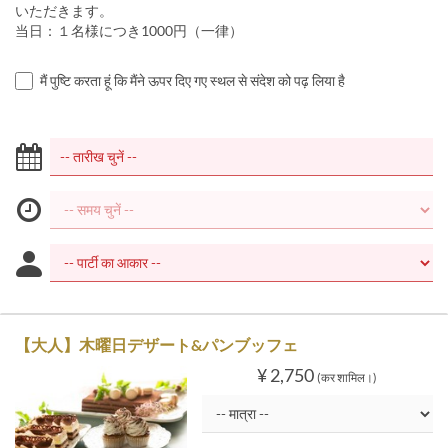
いただきます。
当日：１名様につき1000円（一律）
मैं पुष्टि करता हूं कि मैंने ऊपर दिए गए स्थल से संदेश को पढ़ लिया है
【大人】木曜日デザート&パンブッフェ
¥ 2,750
(कर शामिल।)