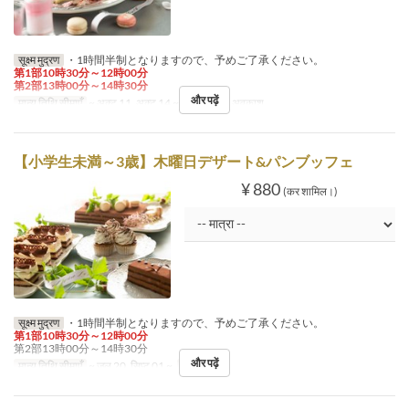
सूक्ष्म मुद्रण
・1時間半制となりますので、予めご了承ください。
第1部10時30分～12時00分
第2部13時00分～14時30分
और पढ़ें
मान्य तिथि सीमाएँ
~ अक्टू 11, अक्टू 14 ~
दिन
श, स, अवकाश
【小学生未満～3歳】木曜日デザート&パンブッフェ
¥ 880
(कर शामिल।)
सूक्ष्म मुद्रण
・1時間半制となりますので、予めご了承ください。
第1部10時30分～12時00分
第2部13時00分～14時30分
और पढ़ें
मान्य तिथि सीमाएँ
~ जुल 20, सिप्ट 01 ~
दिन
गु