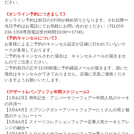
ださい。
《オンライン予約につきまして》
オンライン予約は前日の19:00が締め切りとなります。それ以降〜
当日予約はお電話にてお気軽にお問い合わせください（TEL059-
236-1358専用電話受付時間10:00〜17:00）
《予約キャンセルについて》
お客様によるご予約のキャンセル設定が正確に行われていないケ
ースが多発しております。
ご予約をキャンセルされた場合は、キャンセルメールが届きませ
んのでご注意ください。
ご予約前日の正午12:00前後に予約確認メールが届きます。届いた
場合はキャンセルができておりません。店舗に至急ご連絡くださ
いますようお願いいたします。
《デザート&パンブッフェ年間スケジュール》
【1月&2月】周年記念・アニバーサリーフェア〜年間人気のケーキ
の共演〜
【3月&4月】スプリングガトーアソートフェア〜たくさんの苺と魅
惑のチョコレート〜
【5月&6月】スイーツコレクションフェア〜定番人気ケーキとアレ
ンジの融合〜
【7月&8月】トロピカルサマースイーツフェア〜夏トロピカルフル