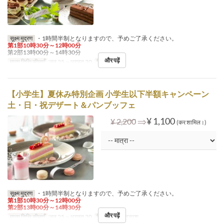
सूक्ष्म मुद्रण
・1時間半制となりますので、予めご了承ください。
第1部10時30分～12時00分
第2部13時00分～14時30分
और पढ़ें
मान्य तिथि सीमाएँ
जुल 25 ~ अगस्त 30
दिन
गु
【小学生】夏休み特別企画 小学生以下半額キャンペーン
土・日・祝デザート＆パンブッフェ
⇒
¥ 1,100
¥ 2,200
(कर शामिल।)
सूक्ष्म मुद्रण
・1時間半制となりますので、予めご了承ください。
第1部10時30分～12時00分
第2部13時00分～14時30分
और पढ़ें
मान्य तिथि सीमाएँ
जुल 25 ~ अगस्त 30
दिन
श, स, अवकाश