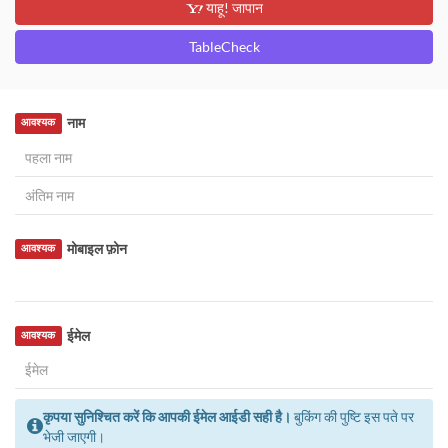
याहू! जापान
TableCheck
नाम
आवश्यक
मोबाइल फ़ोन
आवश्यक
ईमेल
आवश्यक
कृपया सुनिश्चित करें कि आपकी ईमेल आईडी सही है।
बुकिंग की पुष्टि इस पते पर
भेजी जाएगी।