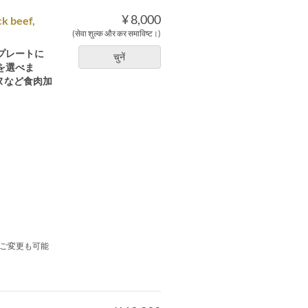
¥ 8,000
ck beef,
(सेवा शुल्क और कर समाविष्ट।)
プレートに
चुनें
を選べま
ヌなど食肉加
ご変更も可能