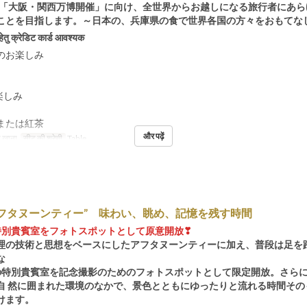
開催「大阪・関西万博開催」に向け、全世界からお越しになる旅行者にあ
ことを目指します。～日本の、兵庫県の食で世界各国の方々をおもてな
हेतु क्रेडिट कार्ड आवश्यक
のお楽しみ
楽しみ
または紅茶
और पढ़ें
 खाना
सीट की श्रेणी
Table
アフタヌーンティー” 味わい、眺め、記憶を残す時間
特別貴賓室をフォトスポットとして原意開放❣
理の技術と思想をベースにしたアフタヌーンティーに加え、普段は⾜を
な
の特別貴賓室を記念撮影のためのフォトスポットとして限定開放。さら
⾃ 然に囲まれた環境のなかで、景⾊とともにゆったりと流れる時間その
けます。