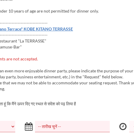
der 10 years of age are not permitted for dinner only.
--------------------------------
tano Terrace" KOBE KITANO TERRASSE
--------------------------------
estaurant "La TERRASSE"
amuse-Bar"
ts are not accepted.
an even more enjoyable dinner party, please indicate the purpose of your
day party, business entertainment, etc.) in the "Request" field below.
te that we may not be able to accommodate your seating request. Thank y
ng.
करता हूं कि मैंने ऊपर दिए गए स्थल से संदेश को पढ़ लिया है