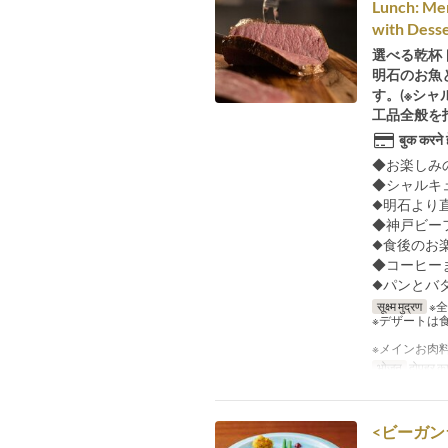
Lunch: Men
with Dess
選べる乾杯
明石のお魚
す。(※シ
工品全般を
बुक करने 
◆お楽しみ
◆シャルキ
◆明石より
◆神戸ビー
◆食後のお
◆コーヒー
◆パンとバ
सूक्ष्म मुद्रण
※
※デザートは
※メインお肉
भोजन
दोपहर का
<ビーガンラ