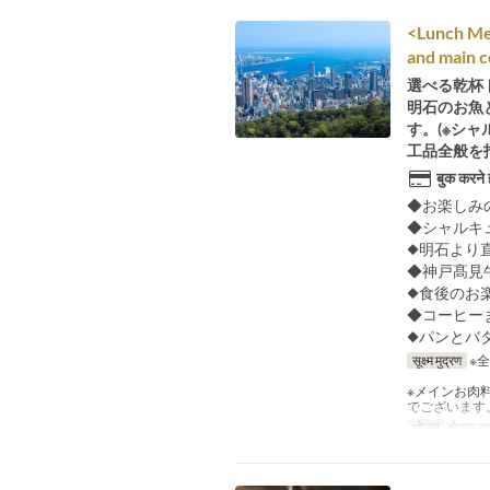
<Lunch Men
and main c
選べる乾杯
明石のお魚
す。(※シ
工品全般を
बुक करने 
◆お楽しみ
◆シャルキ
◆明石より
◆神戸髙見
◆食後のお
◆コーヒー
◆パンとバ
सूक्ष्म मुद्रण
※
※メインお肉
でございます
भोजन
दोपहर का