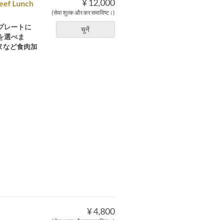
¥ 12,000
Beef Lunch
(सेवा शुल्क और कर समाविष्ट।)
プレートに
चुनें
を選べま
ヌなど食肉加
¥ 4,800