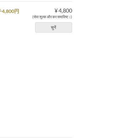
¥ 4,800
,800円
(सेवा शुल्क और कर समाविष्ट।)
चुनें