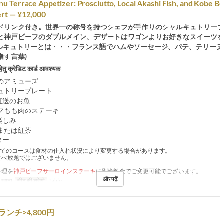
u Terrace Appetizer: Prosciutto, Local Akashi Fish, and Kobe 
ert — ¥12,000
ドリンク付き。世界一の称号を持つシェフが手作りのシャルキュトリー
と神戸ビーフのダブルメイン、デザートはワゴンよりお好きなスイーツ
ャルキュトリーとは・・・フランス語でハムやソーセージ、パテ、テリー
指す言葉)
हेतु क्रेडिट कार्ड आवश्यक
のアミューズ
ュトリープレート
直送のお魚
フもも肉のステーキ
楽しみ
または紅茶
ター
全てのコースは食材の仕入れ状況により変更する場合があります。
食べ放題ではございません。
料理を
神戸ビーフサーロインステーキ
に別途料金でご変更可能でございます。
और पढ़ें
 खाना
सीट की श्रेणी
Table
ンチ>4,800円