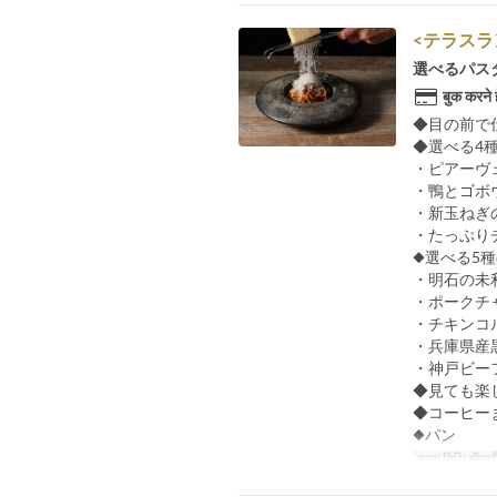
<テラスラ
選べるパス
बुक करने 
◆目の前で
◆選べる4種
・ピアーヴ
・鴨とゴボ
・新玉ねぎ
・たっぷり
◆選べる5
・明石の未
・ポークチャ
・チキンコル
・兵庫県産黒
・神戸ビーフ
◆見ても楽
◆コーヒー
◆パン
मान्य तिथि सीमाएँ