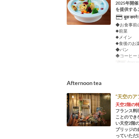
2025年
を提供する
बुक करने 
◆お食事前
◆前菜
◆メイン
◆食後のお
◆パン
◆コーヒー
भोजन
दोपहर का
Afternoon tea
“天空の
天空2階の
フランス料
ことのでき
い天空2階
ブリッジの
っていただ