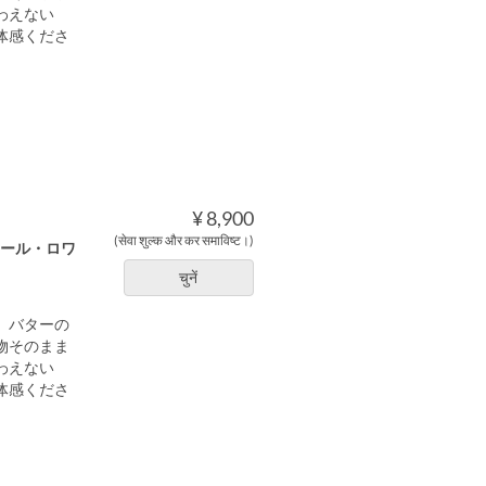
わえない
体感くださ
¥ 8,900
(सेवा शुल्क और कर समाविष्ट।)
ナール・ロワ
चुनें
、バターの
物そのまま
わえない
体感くださ