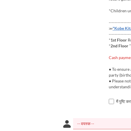
*Children un
---------------
≫
"Kobe Ki
---------------
*
1st Floor
R
*
2nd Floor
"
Cash paymen
● To ensure 
party (birth
● Please no
understandi
मैं पुष्टि 