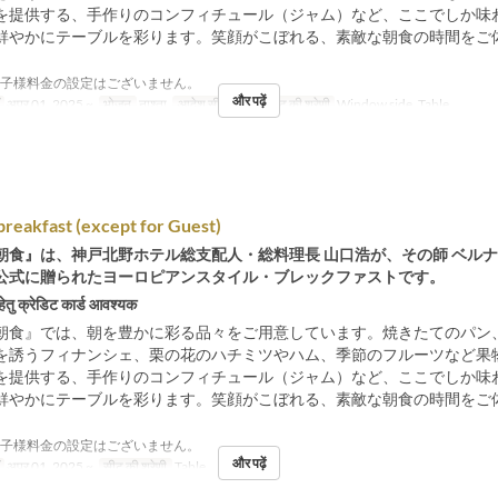
を提供する、手作りのコンフィチュール（ジャム）など、ここでしか味
鮮やかにテーブルを彩ります。笑顔がこぼれる、素敵な朝食の時間をご
お子様料金の設定はございません。
और पढ़ें
अप्र 01, 2025 ~
भोजन
नाश्ता
आदेश सीमा
~ 8
सीट की श्रेणी
Window side, Table
reakfast (except for Guest)
朝食』は、神戸北野ホテル総支配人・総料理長 山口浩が、その師 ベル
公式に贈られたヨーロピアンスタイル・ブレックファストです。
हेतु क्रेडिट कार्ड आवश्यक
朝食』では、朝を豊かに彩る品々をご用意しています。焼きたてのパン
を誘うフィナンシェ、栗の花のハチミツやハム、季節のフルーツなど果
を提供する、手作りのコンフィチュール（ジャム）など、ここでしか味
鮮やかにテーブルを彩ります。笑顔がこぼれる、素敵な朝食の時間をご
お子様料金の設定はございません。
और पढ़ें
अप्र 01, 2025 ~
सीट की श्रेणी
Table