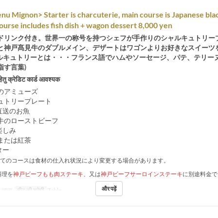
u Mignon> Starter is charcuterie, main course is Japanese bla
ourse includes fish dish + wagon dessert 8,000 yen
ドリンク付き。世界一の称号を持つシェフが手作りのシャルキュトリー
と神戸髙見牛のダブルメイン、デザートはワゴンよりお好きなスイーツ
ャルキュトリーとは・・・フランス語でハムやソーセージ、パテ、テリー
指す言葉)
हेतु क्रेडिट कार्ड आवश्यक
のアミューズ
ュトリープレート
直送のお魚
牛のローストビーフ
楽しみ
または紅茶
ター
全てのコースは食材の仕入れ状況により変更する場合があります。
料理を
神戸ビーフもも肉ステーキ
、又は
神戸ビーフサーロインステーキ
に別途料金で
。
और पढ़ें
 खाना
सीट की श्रेणी
Table