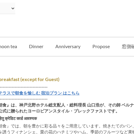
noon tea
Dinner
Anniversary
Propose
窓側
reakfast (except for Guest)
--------------------------------
テラスで朝食を愉しむ 宿泊プラン はこちら
--------------------------------
朝食』は、神戸北野ホテル総支配人・総料理長 山口浩が、その師 ベル
公式に贈られたヨーロピアンスタイル・ブレックファストです。
हेतु क्रेडिट कार्ड आवश्यक
朝食』では、朝を豊かに彩る品々をご用意しています。焼きたてのパン
を誘うフィナンシェ、栗の花のハチミツやハム、季節のフルーツなど果