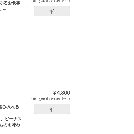
(सेवा शुल्क और कर समाविष्ट।)
らゆるお食事
し～
चुनें
¥ 4,800
(सेवा शुल्क और कर समाविष्ट।)
踏み⼊れる
चुनें
に、ビーナス
ものを味わ