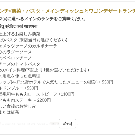
ンチ>前菜・パスタ・メインディッシュとワゴンデザートランチ4
タ(※)に選べるメインのランチをご賞味くだい。
हेतु क्रेडिट कार्ड आवश्यक
仕上げるお楽しみ前菜
のパスタ (来店当日お選びください)
ェメッツァーノのカルボナーラ
ウのラグーソース
のペペロンチーノ
チーズのトマトパスタ
種のメイン料理(下記より1種お選びいただけます)
利用魚を使った魚料理
ップ(神戸北野ホテルで人気だったメニューの復刻) + 550円
ドンブルー +550円
毛和牛もも肉ローストビーフ +1100円
もも肉ステーキ ＋2200円
しい食後のお愉しみ
または紅茶
और पढ़ें
~ अप्र 25, 2025, मई 07, 2025 ~
सीट की श्रेणी
Table