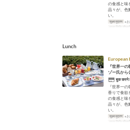
の食感と味
品々が、色
い。
सूक्ष्म मुद्रण
※
मान्य तिथि सीमाएँ
Lunch
European b
『世界一の
ゾー氏から
बुक करने 
『世界一の
香りで食欲
の食感と味
品々が、色
い。
सूक्ष्म मुद्रण
※
मान्य तिथि सीमाएँ