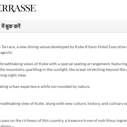
बुक करें
 Terrace, a new dining venue developed by Kobe Kitano Hotel Executive
aguchi.
breathtaking views of Kobe with a special seating arrangement, featuring
the mountains sparkling in the sunlight, the ocean stretching beyond the 
ing night view.
sating urban experience while surrounded by nature.
reathtaking view of Kobe, along with new culture, history, and culinary e
pass on the richness of this country, a treasure trove of nutritious ingred
ations.~