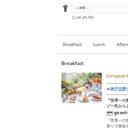
12 वर्ष और नीचे
Breakfast
Lunch
After
Breakfast
European b
---------------
≫
神戸北野
---------------
『世界一の
ゾー氏から
बुक करने 
『世界一の
香りで食欲