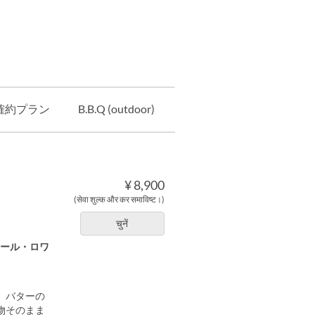
確約プラン
B.B.Q (outdoor)
option
¥ 8,900
(सेवा शुल्क और कर समाविष्ट।)
चुनें
ナール・ロワ
、バターの
物そのまま