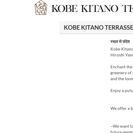
KOBE KITANO TERRASSE में 
स्थल से संदेश
Kobe Kitano
Hiroshi Yam
Enchant the 
greenery of 
and the loom
Enjoy a pul
We offer a b
~We want to 
future gener