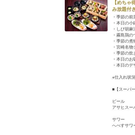
【めちゃ
み放題付
・季節の前
・本日の小
・しび胡麻
・霧島鶏の
・季節の煮
・宮崎名物
・季節の炊
・本日のお
・本日のデ
※仕入れ状
■【スーパ
ビール
アサヒスー
サワー
へべすサワ