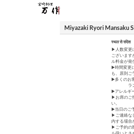
Miyazaki Ryori Mansaku Shib
स्थल से संदेश
▶人数変更
ございます
ル料金が発
▶時間変更
も、原則ご
▶︎多くの
ランチ：
▶アレルギ
▶お席のご
い。
▶当日のご
▶ご連絡な
内する場合
▶ご予約の
ル扱いとさ