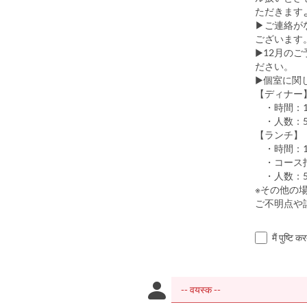
ただきます
▶ご連絡が
ございます
▶12月の
ださい。
▶個室に関
【ディナー
・時間：18
・人数：5~
【ランチ】
・時間：11
・コース
・人数：5~
※その他の
ご不明点や
मैं पुष्टि 