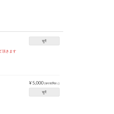
चुनें
て頂きます
¥ 5,000
(कर शामिल।)
चुनें