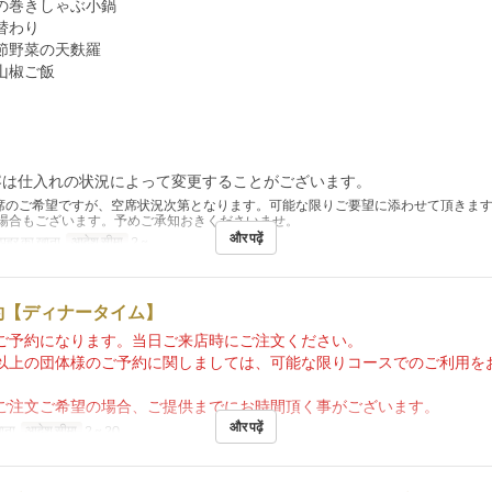
の巻きしゃぶ小鍋
替わり
節野菜の天麩羅
山椒ご飯
容は仕入れの状況によって変更することがございます。
席のご希望ですが、空席状況次第となります。可能な限りご要望に添わせて頂きま
場合もございます。予めご承知おきくださいませ。
और पढ़ें
पहर का खाना
आदेश सीमा
2 ~
約【ディナータイム】
ご予約になります。当日ご来店時にご注文ください。
以上の団体様のご予約に関しましては、可能な限りコースでのご利用を
ご注文ご希望の場合、ご提供までにお時間頂く事がございます。
और पढ़ें
ाना
आदेश सीमा
2 ~ 20