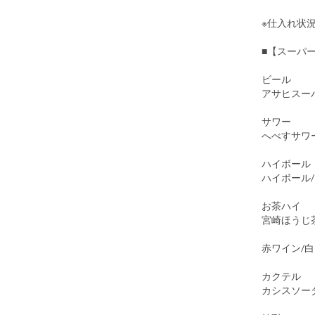
※仕入れ状
■【スーパ
ビール
アサヒスー
サワー
へべすサワ
ハイボール
ハイボール
お茶ハイ
宮崎ほうじ
赤ワイン/
カクテル
カシスソー