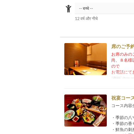
12 वर्ष और नीचे
席のご予
お席のみの
尚、８名様
ので
お電話にて
भोजन
दोपहर का
祝宴コース
コース内容
・季節の八
・季節の香
・鮮魚の刺