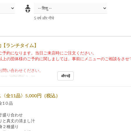
5 वर्ष और नीचे
約【ランチタイム】
ご予約になります。当日ご来店時にご注文ください。
以上の団体様のご予約に関しましては、事前にメニューのご相談をさせ
お問い合わせください。
और पढ़ें
 खाना
आदेश सीमा
2 ~ 20
〈全11品〉5,000円（税込）
全1０品
寸盛り合わせ
りと真丈の清まし汁
身２種盛り