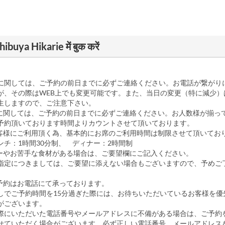
uya Hikarie में बुक करें
に関しては、ご予約の前日までに必ずご連絡ください。お電話が繋がり
が、その際はWEB上でも変更可能です。また、当日の変更（特に減少）
生しますので、ご注意下さい。
に関しては、ご予約の前日までに必ずご連絡ください。お人数様が揃っ
予約頂いております時間よりカウントさせて頂いております。
お客様にご利用頂く為、基本的にお席のご利用時間は制限させて頂いてお
1時間30分制、 ディナー：2時間制
ーやお苦手な食材がある場合は、ご要望欄にご記入ください。
指定につきましては、ご要望に添えない場合もございますので、予めご
予約はお電話にて承っております。
しでご予約時間を15分過ぎた際には、お待ちいただいているお客様を優
がございます。
際にいただいた電話番号やメールアドレスに不備がある場合は、ご予約
せていただく場合がございます。必ず正しい電話番号、メールアドレス