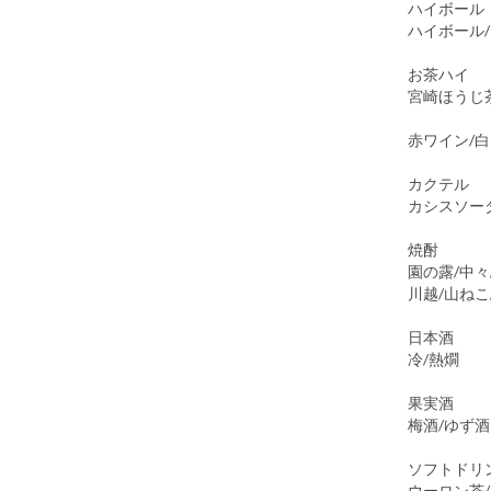
ハイボール
ハイボール
お茶ハイ
宮崎ほうじ
赤ワイン/
カクテル
カシスソー
焼酎
園の露/中々
川越/山ねこ
日本酒
冷/熱燗
果実酒
梅酒/ゆず酒
ソフトドリ
ウーロン茶