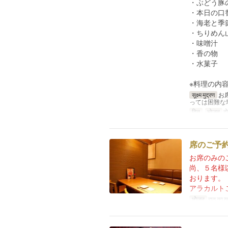
・ぶどう豚
・本日の口
・海老と季
・ちりめん
・味噌汁
・香の物
・水菓子
※料理の内
सूक्ष्म मुद्रण
お
っては困難な
दिन
भोजन
दो
席のご予
お席のみの
尚、５名様
おります。
アラカルト
भोजन
रात का ख