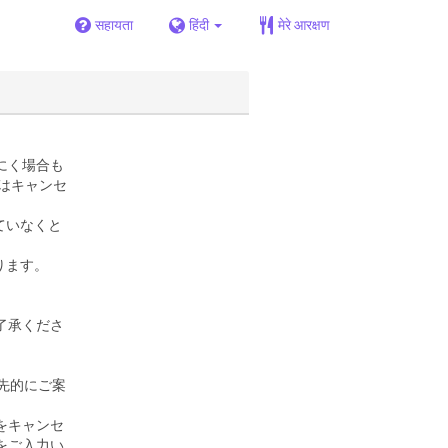
सहायता
हिंदी
मेरे आरक्षण
にく場合も
はキャンセ
ていなくと
ります。
了承くださ
先的にご案
をキャンセ
をご入力い