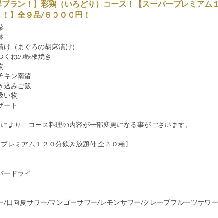
得プラン！】彩鶏（いろどり）コース！【スーパープレミアム
き！】全９品/６０００円！
菜
鉢
漬け（まぐろの胡麻漬け）
つくねの鉄板焼き
物
チキン南蛮
き込みご飯
吸い物
ザート
況により、コース料理の内容が一部変更になる事がございます。
ープレミアム１２０分飲み放題付 全５０種】
パードライ
ー/日向夏サワー/マンゴーサワー/レモンサワー/グレープフルーツサワー