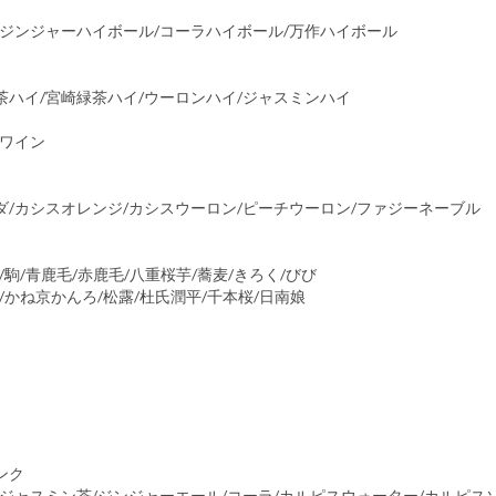
/ジンジャーハイボール/コーラハイボール/万作ハイボール
茶ハイ/宮崎緑茶ハイ/ウーロンハイ/ジャスミンハイ
白ワイン
ダ/カシスオレンジ/カシスウーロン/ピーチウーロン/ファジーネーブル
/駒/青鹿毛/赤鹿毛/八重桜芋/蕎麦/きろく/びび
/かね京かんろ/松露/杜氏潤平/千本桜/日南娘
ンク
/ジャスミン茶/ジンジャーエール/コーラ/カルピスウォーター/カルピス