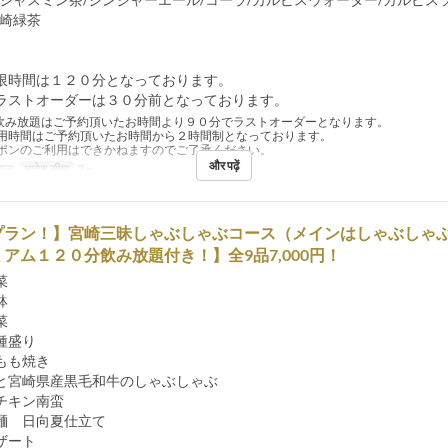
宮崎緑茶
限時間は１２０分となっております。
ラストオーダーは３０分前となっております。
飲み放題はご予約頂いたお時間より９０分でラストオーダーとなります。
用時間はご予約頂いたお時間から２時間制となっております。
ポンのご利用はできかねますのでご了承ください。
और पढ़ें
ाना
आदेश सीमा
2 ~
プラン！】宮崎三昧しゃぶしゃぶコース（メインはしゃぶしゃ
アム１２０分飲み放題付き！】全9品7,000円！
菜
鉢
菜
種盛り
もも焼き
と宮崎県産黒毛和牛のしゃぶしゃぶ
チキン南蛮
麺 日向夏仕立て
ザート