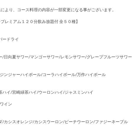
況により、コース料理の内容が一部変更になる事がございます。
ープレミアム１２０分飲み放題付 全５０種】
パードライ
ー/日向夏サワー/マンゴーサワー/レモンサワー/グレープフルーツサワー
/ジンジャーハイボール/コーラハイボール/万作ハイボール
茶ハイ/宮崎緑茶ハイ/ウーロンハイ/ジャスミンハイ
白ワイン
ダ/カシスオレンジ/カシスウーロン/ピーチウーロン/ファジーネーブル