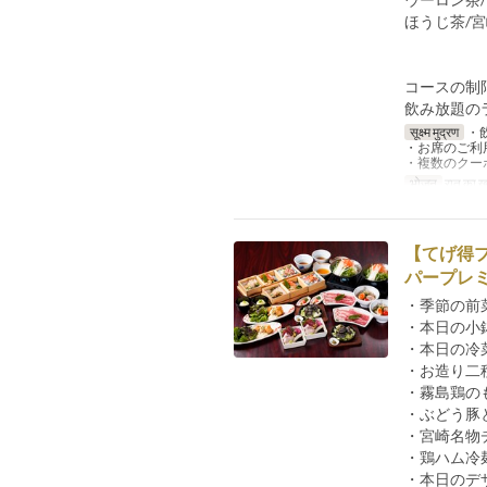
ほうじ茶/
コースの制
飲み放題の
सूक्ष्म मुद्रण
・
・お席のご利
・複数のクー
भोजन
रात का ख
【てげ得
パープレミ
・季節の前
・本日の小
・本日の冷
・お造り二
・霧島鶏の
・ぶどう豚
・宮崎名物
・鶏ハム冷
・本日のデ