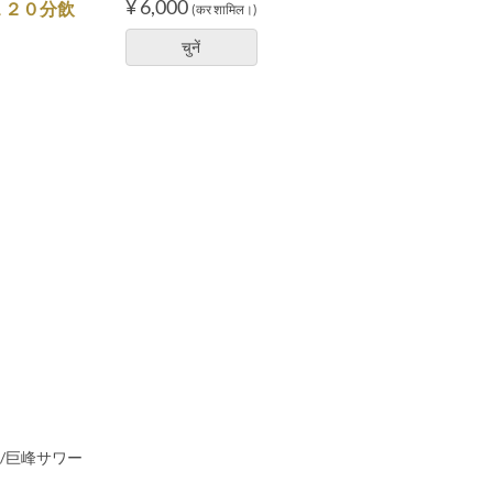
¥ 6,000
１２０分飲
(कर शामिल।)
चुनें
/巨峰サワー