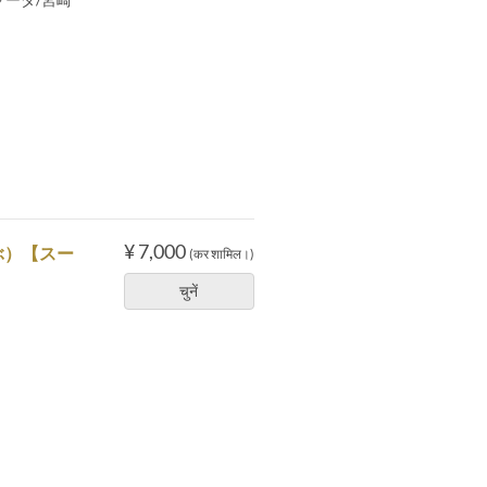
¥ 7,000
ぶ）【スー
(कर शामिल।)
चुनें