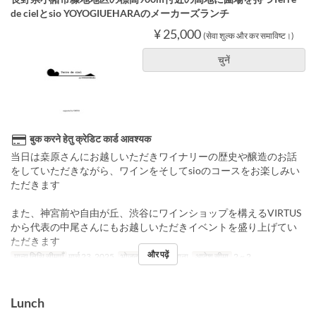
de cielとsio YOYOGIUEHARAのメーカーズランチ
¥ 25,000
(सेवा शुल्क और कर समाविष्ट।)
चुनें
बुक करने हेतु क्रेडिट कार्ड आवश्यक
当日は桒原さんにお越しいただきワイナリーの歴史や醸造のお話
をしていただきながら、ワインをそしてsioのコースをお楽しみい
ただきます
また、神宮前や自由が丘、渋谷にワインショップを構えるVIRTUS
から代表の中尾さんにもお越しいただきイベントを盛り上げてい
ただきます
और पढ़ें
मान्य तिथि सीमाएँ
मार्च 23, 2025
भोजन
दोपहर का खाना
आदेश सीमा
2 ~ 2
Lunch