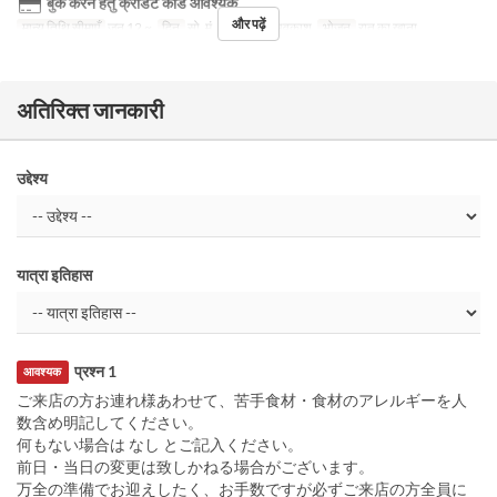
बुक करने हेतु क्रेडिट कार्ड आवश्यक
और पढ़ें
मान्य तिथि सीमाएँ
जून 12 ~
दिन
सो, मं, गु, शु, श, स, अवकाश
भोजन
रात का खाना
अतिरिक्त जानकारी
उद्देश्य
यात्रा इतिहास
प्रश्न 1
आवश्यक
ご来店の方お連れ様あわせて、苦手食材・食材のアレルギーを人
数含め明記してください。
何もない場合は なし とご記入ください。
前日・当日の変更は致しかねる場合がございます。
万全の準備でお迎えしたく、お手数ですが必ずご来店の方全員に