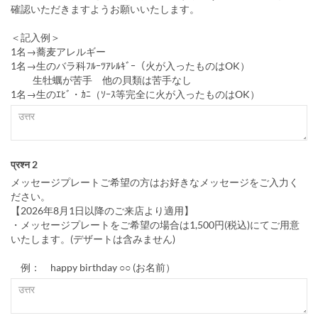
確認いただきますようお願いいたします。
＜記入例＞
1名→蕎麦アレルギー
1名→生のバラ科ﾌﾙｰﾂｱﾚﾙｷﾞｰ（火が入ったものはOK）
生牡蠣が苦手 他の貝類は苦手なし
1名→生のｴﾋﾞ・ｶﾆ（ｿｰｽ等完全に火が入ったものはOK）
प्रश्न 2
メッセージプレートご希望の方はお好きなメッセージをご入力く
ださい。
【2026年8月1日以降のご来店より適用】
・メッセージプレートをご希望の場合は1,500円(税込)にてご用意
いたします。(デザートは含みません)
例： happy birthday ○○ (お名前）