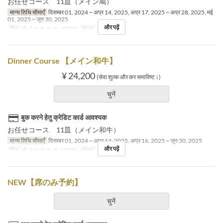
お任せコース 11皿（メイン鳩）
मान्य तिथि सीमाएँ
दिसम्बर 01, 2024 ~ अप्र 14, 2025, अप्र 17, 2025 ~ अप्र 28, 2025, मई
01, 2025 ~ जून 30, 2025
और पढ़ें
दिन
सो, मं, गु, शु, श, स, अवकाश
भोजन
रात का खाना
Dinner Course 【メイン和牛】
¥ 24,200
(सेवा शुल्क और कर समाविष्ट।)
चुनें
बुक करने हेतु क्रेडिट कार्ड आवश्यक
お任せコース 11皿（メイン和牛）
मान्य तिथि सीमाएँ
दिसम्बर 01, 2024 ~ अप्र 14, 2025, अप्र 16, 2025 ~ जून 30, 2025
और पढ़ें
दिन
सो, मं, गु, शु, श, स, अवकाश
भोजन
रात का खाना
NEW【席のみ予約】
चुनें