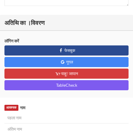
अतिथि का ।विवरण
लॉगिन करें
फेसबुक
गूगल
याहू! जापान
TableCheck
नाम
आवश्यक