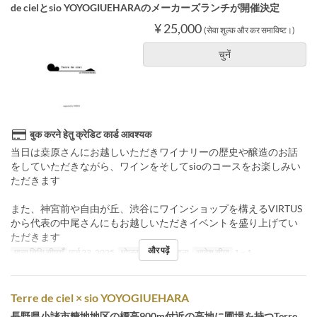
de cielとsio YOYOGIUEHARAのメーカーズランチが開催決定
¥ 25,000
(सेवा शुल्क और कर समाविष्ट।)
चुनें
बुक करने हेतु क्रेडिट कार्ड आवश्यक
当日は桒原さんにお越しいただきワイナリーの歴史や醸造のお話
をしていただきながら、ワインをそしてsioのコースをお楽しみい
ただきます
また、神宮前や自由が丘、渋谷にワインショップを構えるVIRTUS
から代表の中尾さんにもお越しいただきイベントを盛り上げてい
ただきます
और पढ़ें
मान्य तिथि सीमाएँ
मार्च 23, 2025
भोजन
दोपहर का खाना
आदेश सीमा
1 ~ 1
Terre de ciel × sio YOYOGIUEHARA
長野県小諸市糠地地区の標高900m付近の高地に圃場を持つTerre