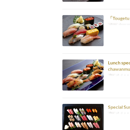
「Tougetu」 
भोजन
दोपहर का
Lunch spec
chawanmu
दिन
सो, मं, बु, गु
Special S
दिन
सो, मं, बु, गु