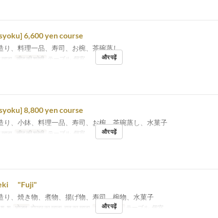
syoku] 6,600 yen course
造り、料理一品、寿司、お椀、茶碗蒸し
और पढ़ें
 खाना
सीट की श्रेणी
テーブル, 個室
syoku] 8,800 yen course
造り、小鉢、料理一品、寿司、お椀、茶碗蒸し、水菓子
और पढ़ें
 खाना
सीट की श्रेणी
テーブル, 個室
eki "Fuji"
造り、焼き物、煮物、揚げ物、寿司、椀物、水菓子
और पढ़ें
, शु, श
भोजन
दोपहर का खाना, रात का खाना
सीट की श्रेणी
テーブル, 個室