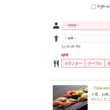
मैं पुष्टि 
12 वर्ष और नीचे
श्रेणी
カウンター
テーブル
「Uno no h
十貫、お椀
●ちらしも
दिन
सो, मं, बु, गु