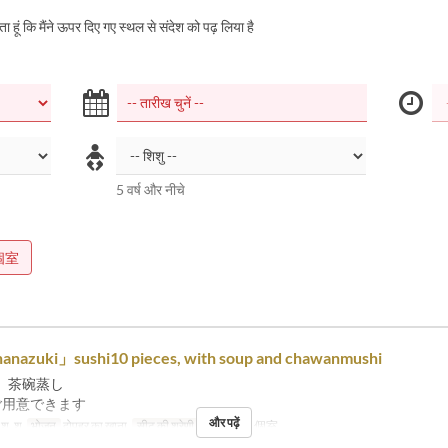
करता हूं कि मैंने ऊपर दिए गए स्थल से संदेश को पढ़ लिया है
5 वर्ष और नीचे
個室
anazuki」sushi10 pieces, with soup and chawanmushi
、茶碗蒸し
ご用意できます
और पढ़ें
, शु, श
भोजन
दोपहर का खाना
सीट की श्रेणी
テーブル, 個室