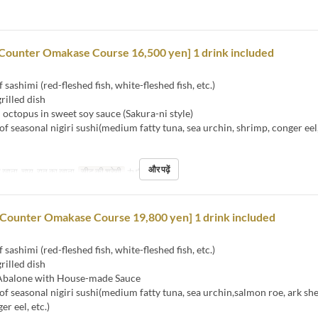
Counter Omakase Course 16,500 yen] 1 drink included
sashimi (red-fleshed fish, white-fleshed fish, etc.)
rilled dish
ctopus in sweet soy sauce (Sakura-ni style)
f seasonal nigiri sushi(medium fatty tuna, sea urchin, shrimp, conger eel,
और पढ़ें
 खाना, चाय, रात का खाना
सीट की श्रेणी
カウンター
[Counter Omakase Course 19,800 yen] 1 drink included
sashimi (red-fleshed fish, white-fleshed fish, etc.)
rilled dish
balone with House-made Sauce
f seasonal nigiri sushi(medium fatty tuna, sea urchin,salmon roe, ark she
r eel, etc.)