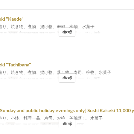
eki "Kaede"
造り、焼き物、煮物、揚げ物、寿司、椀物、水菓子
और पढ़ें
, शु, श
भोजन
दोपहर का खाना, रात का खाना
सीट की श्रेणी
テーブル, 個室
eki "Tachibana"
造り、焼き物、煮物、揚げ物、蒸し物、寿司、椀物、水菓子
और पढ़ें
, शु, श
भोजन
दोपहर का खाना, रात का खाना
सीट की श्रेणी
テーブル, 個室
 Sunday and public holiday evenings only] Sushi Kaiseki 11,000 
造り、小鉢、料理一品、寿司、お椀、茶碗蒸し、水菓子
और पढ़ें
काश
भोजन
चाय, रात का खाना
सीट की श्रेणी
テーブル, 個室