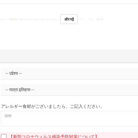
और पढ़ें
, शु, श
भोजन
दोपहर का खाना, रात का खाना
सीट की श्रेणी
テーブル, 個室
アレルギー食材がございましたら、ご記入ください。
【新型コロナウィルス感染予防対策について】