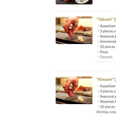
"Takumi" [
・Appetizer
・3 pieces of 
・Seasonal g
・Simmered o
・10 pieces o
・Soup
・Dessert
भोजन
दोपहर का
"Kiwami" 
・Appetizer
・3 pieces of 
・Seasonal g
・Steamed A
・10 pieces o
shrimp, conge