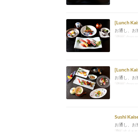
[Lunch Kai
お通し、お
भोजन
दोपहर का
[Lunch Kai
お通し、お
भोजन
दोपहर का
Sushi Kais
お通し、お
दिन
सो, मं, बु, गु