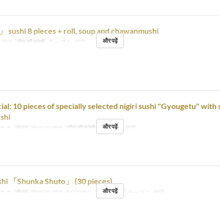
sushi 8 pieces + roll, soup and chawanmushi
और पढ़ें
 खाना
सीट की श्रेणी
テーブル, 個室
ial: 10 pieces of specially selected nigiri sushi "Gyougetu" with
shi
और पढ़ें
, शु, श
भोजन
दोपहर का खाना
सीट की श्रेणी
テーブル, 個室
ushi 「Shunka Shuto」 (30 pieces)
और पढ़ें
, शु, श
भोजन
दोपहर का खाना, रात का खाना
सीट की श्रेणी
テーブル, 個室