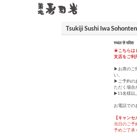
Tsukiji Sushi Iwa Sohonten मे
स्थल से संदेश
★こちらは
支店をご利
▶お席のご
い。
▶ご予約の
ただく場合
▶11名様
お電話でのお問
【キャンセ
当日のご予
予めご了承