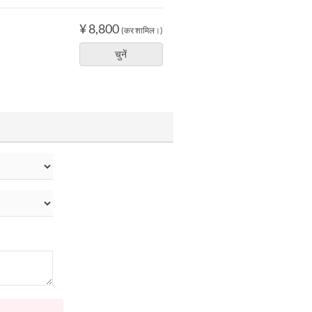
¥ 8,800
(कर शामिल।)
चुनें