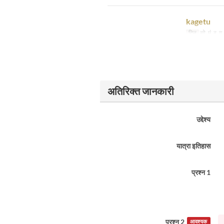
kagetu
दिन
सो, मं, बु, गु
अतिरिक्त जानकारी
उद्देश्य
यात्रा इतिहास
प्रश्न 1
प्रश्न 2
आवश्यक