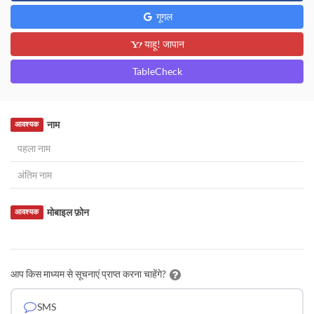
गूगल
याहू! जापान
TableCheck
नाम
आवश्यक
मोबाइल फ़ोन
आवश्यक
आप किस माध्यम से सूचनाएं प्राप्त करना चाहेंगे?
SMS