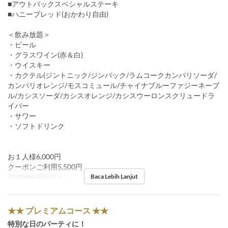
■アウトバックスペシャルステーキ
■ハニーブレッド(おかわり自由)
＜飲み放題＞
・ビール
・グラスワイン(赤＆白)
・ウイスキー
・カクテル(ジントニック/ジンバック/ラムコークカンパリソーダ/
カンパリオレンジ/モスコミュール/チャイナブルーファジーネーブ
ル/カシスソーダ/カシスオレンジ/カシスウーロンスクリュードラ
イバー
・サワー
・ソフトドリンク
お１人様6,000円
クーポンご利用5,500円
Baca Lebih Lanjut
Limit Pemesanan
4 ~
★★ プレミアムコース ★★
特別な日のパーティに！