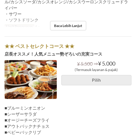
ル/カシスソーダ/カシスオレンジ/カシスウーロンスクリュードラ
イバー
・サワー
・ソフトドリンク
Baca Lebih Lanjut
Limit Pemesanan
4 ~
★★ ベストセレクトコース ★★
店長オススメ！人気メニュー勢ぞろいの充実コース
⇒
¥ 5.000
¥ 5.500
(Termasuk layanan & pajak)
Pilih
■ブルーミンオニオン
■シーザーサラダ
■オージーチーズフライ
■アウトバックナチョス
■ベビーバックリブ