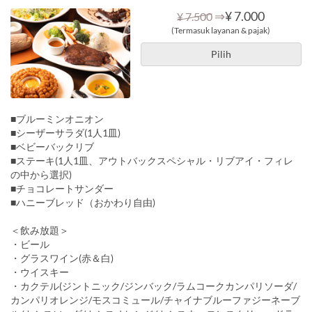
⇒
¥ 7.000
¥ 7.500
(Termasuk layanan & pajak)
Pilih
■ブルーミンオニオン
■シーザーサラダ(1人1皿)
■ベビーバックリブ
■ステーキ(1人1皿、アウトバックスペシャル・リブアイ・フィレ
の中から選択)
■チョコレートサンダー
■ハニーブレッド（おかわり自由)
＜飲み放題＞
・ビール
・グラスワイン(赤＆白)
・ウイスキー
・カクテル(ジントニック/ジンバック/ラムコークカンパリソーダ/
カンパリオレンジ/モスコミュール/チャイナブルーファジーネーブ