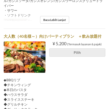
ル/カシスソーダ/カシスオレンジ/カシスウーロンスクリュードラ
イバー
・サワー
・ソフトドリンク
Baca Lebih Lanjut
Limit Pemesanan
4 ~
大人数（40名様～）向けパーティプラン ＋飲み放題付
¥ 5.200
(Termasuk layanan & pajak)
Pilih
◆BBQリブ
◆チキンウィング
◆本日のパスタ
◆ハウスサラダ
◆スライスステーキ
◆グリルチキン