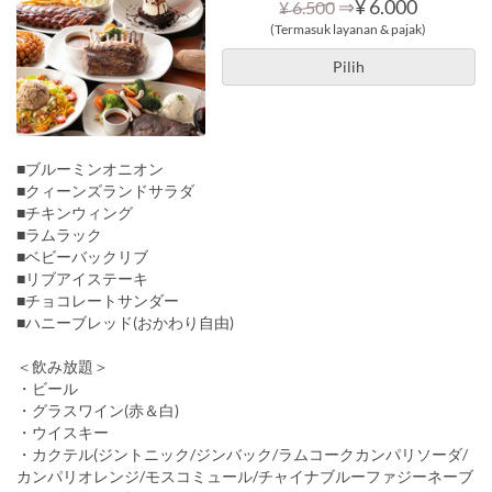
⇒
¥ 6.000
¥ 6.500
(Termasuk layanan & pajak)
Pilih
■ブルーミンオニオン
■クィーンズランドサラダ
■チキンウィング
■ラムラック
■ベビーバックリブ
■リブアイステーキ
■チョコレートサンダー
■ハニーブレッド(おかわり自由)
＜飲み放題＞
・ビール
・グラスワイン(赤＆白)
・ウイスキー
・カクテル(ジントニック/ジンバック/ラムコークカンパリソーダ/
カンパリオレンジ/モスコミュール/チャイナブルーファジーネーブ