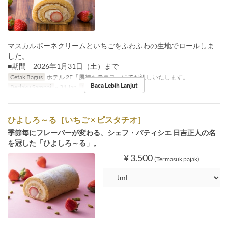
マスカルポーネクリームといちごをふわふわの生地でロールしま
した。
■期間 2026年1月31日（土）まで
Cetak Bagus
ホテル 2F「風待ちテラス」にてお渡しいたします。
Baca Lebih Lanjut
Berlaku Sampai
~ 31 Jan
Limit Pemesanan
1 ~ 9
ひよしろ～る［いちご × ピスタチオ］
季節毎にフレーバーが変わる、シェフ・パティシエ 日吉正人の名
を冠した「ひよしろ～る」。
¥ 3.500
(Termasuk pajak)