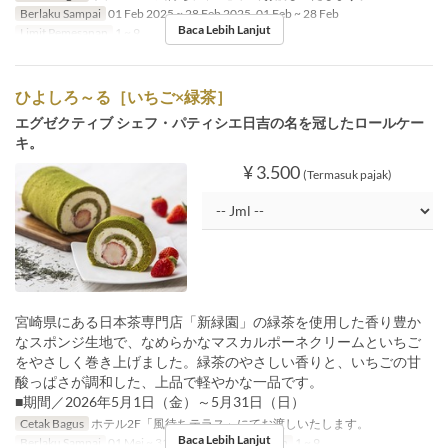
Berlaku Sampai
01 Feb 2025 ~ 28 Feb 2025, 01 Feb ~ 28 Feb
Baca Lebih Lanjut
Limit Pemesanan
1 ~ 9
ひよしろ～る［いちご×緑茶］
エグゼクティブ シェフ・パティシエ日吉の名を冠したロールケー
キ。
¥ 3.500
(Termasuk pajak)
宮崎県にある日本茶専門店「新緑園」の緑茶を使用した香り豊か
なスポンジ生地で、なめらかなマスカルポーネクリームといちご
をやさしく巻き上げました。緑茶のやさしい香りと、いちごの甘
酸っぱさが調和した、上品で軽やかな一品です。
■期間／2026年5月1日（金）～5月31日（日）
Cetak Bagus
ホテル2F「風待ちテラス」にてお渡しいたします。
Baca Lebih Lanjut
Berlaku Sampai
01 Mei ~ 31 Mei
Limit Pemesanan
1 ~ 9