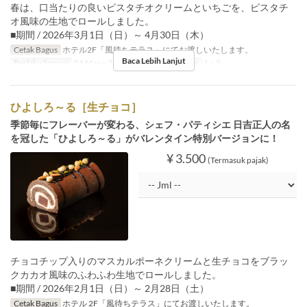
春は、口当たりの良いピスタチオクリームといちごを、ピスタチ
オ風味の生地でロールしました。
■期間 / 2026年3月1日（日）～ 4月30日（木）
Cetak Bagus
ホテル2F「風待ちテラス」にてお渡しいたします。
Baca Lebih Lanjut
Berlaku Sampai
01 Mar ~ 30 Apr
Limit Pemesanan
1 ~ 9
ひよしろ～る［生チョコ］
季節毎にフレーバーが変わる、シェフ・パティシエ 日吉正人の名
を冠した「ひよしろ～る」がバレンタイン特別バージョンに！
¥ 3.500
(Termasuk pajak)
チョコチップ入りのマスカルポーネクリームと生チョコをブラッ
クカカオ風味のふわふわ生地でロールしました。
■期間 / 2026年2月1日（日）～ 2月28日（土）
Cetak Bagus
ホテル 2F「風待ちテラス」にてお渡しいたします。