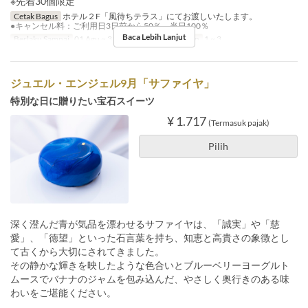
※先着30個限定
Cetak Bagus
ホテル２F「風待ちテラス」にてお渡しいたします。
●キャンセル料：ご利用日3日前から50％、当日100％
Baca Lebih Lanjut
Berlaku Sampai
01 Agu ~ 31 Agu
Limit Pemesanan
1 ~ 3
ジュエル・エンジェル9月「サファイヤ」
特別な日に贈りたい宝石スイーツ
¥ 1.717
(Termasuk pajak)
Pilih
深く澄んだ青が気品を漂わせるサファイヤは、「誠実」や「慈
愛」、「徳望」といった石言葉を持ち、知恵と高貴さの象徴とし
て古くから大切にされてきました。
その静かな輝きを映したような色合いとブルーベリーヨーグルト
ムースでバナナのジャムを包み込んだ、やさしく奥行きのある味
わいをご堪能ください。