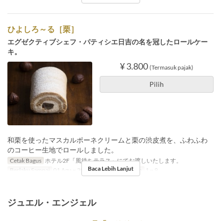
ひよしろ～る［栗］
エグゼクティブシェフ・パティシエ日吉の名を冠したロールケー
キ。
¥ 3.800
(Termasuk pajak)
Pilih
和栗を使ったマスカルポーネクリームと栗の渋皮煮を、ふわふわ
のコーヒー生地でロールしました。
Cetak Bagus
ホテル2F「風待ちテラス」にてお渡しいたします。
Baca Lebih Lanjut
Berlaku Sampai
01 Agu ~ 30 Sep
Limit Pemesanan
1 ~ 9
ジュエル・エンジェル