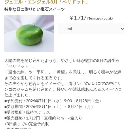
ジュエル・エンジェル8月「ペリドット」
特別な日に贈りたい宝石スイーツ
¥ 1.717
(Termasuk pajak)
太陽の光を閉じ込めたような、やさしい緑が魅力の8月の誕生石
「ペリドット」。
「運命の絆」や「平和」、「希望」を意味し、明るく穏やかな輝
きで心を癒してくれる宝石です。
その爽やかな色合いをイメージし、青リンゴのババロアの中にリ
ンゴのジャムを閉じ込めた、軽やかで清涼感あふれるスイーツに
仕上げました。
■予約受付 / 2026年7月1日（水）9:00～8月28日（金）
■受渡期間 / 2026年8月1日（土）～8月31日（月）
■受渡場所 / 風待ちテラス
■販売価格 / 1,717円（直径約7cm）※箱入り
※3日前までの完全予約制