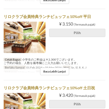
Baca Lebih Lanjut
Makanan
Makan Siang
Limit Pemesanan
1 ~ 6
リロクラブ会員特典ランチビュッフェ10%off 平日
¥ 3.150
(Termasuk pajak)
Pilih
Cetak Bagus
小学生のご料金は￥2,300でございます。
ご予約の場合、人数を備考欄にご入力お願いいたします。
Berlaku Sampai
01 Feb 2024 ~ 31 Mar 2024
Hari
Sn, Sl, R, K, J
Baca Lebih Lanjut
Makanan
Makan Siang
Limit Pemesanan
1 ~ 4
リロクラブ会員特典ランチビュッフェ10%off 土日祝
¥ 3.420
(Termasuk pajak)
Pilih