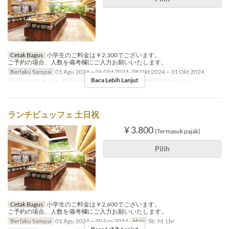
Cetak Bagus
小学生のご料金は￥2,300でございます。
ご予約の場合、人数を備考欄にご入力お願いいたします。
Berlaku Sampai
01 Agu 2024 ~ 26 Okt 2024, 28 Okt 2024 ~ 31 Okt 2024
Baca Lebih Lanjut
Hari
Sn, Sl, R, K, J
Makanan
Makan Siang
Limit Pemesanan
1 ~ 6
ランチビュッフェ 土日祝
¥ 3.800
(Termasuk pajak)
Pilih
Cetak Bagus
小学生のご料金は￥2,600でございます。
ご予約の場合、人数を備考欄にご入力お願いいたします。
Berlaku Sampai
01 Agu 2024 ~ 30 Sep 2024
Hari
Sb, M, Lbr