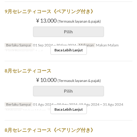
9月セレニティコース《ペアリング付き》
¥ 13.000
(Termasuk layanan & pajak)
Pilih
Berlaku Sampai
01 Sep 2024 ~ 30 Sep 2024
Makanan
Makan Malam
Baca Lebih Lanjut
Limit Pemesanan
1 ~ 4
8月セレニティコース
¥ 10.000
(Termasuk layanan & pajak)
Pilih
Berlaku Sampai
01 Agu 2024 ~ 09 Agu 2024, 15 Agu 2024 ~ 31 Agu 2024
Baca Lebih Lanjut
Makanan
Makan Malam
Limit Pemesanan
1 ~ 4
8月セレニティコース《ペアリング付き》