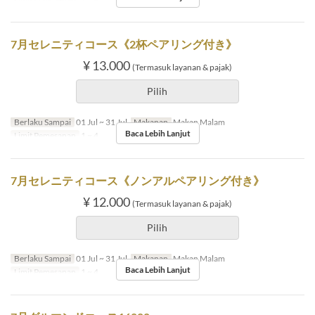
7月セレニティコース《2杯ペアリング付き》
¥ 13.000
(Termasuk layanan & pajak)
Pilih
Berlaku Sampai
01 Jul ~ 31 Jul
Makanan
Makan Malam
Baca Lebih Lanjut
Limit Pemesanan
1 ~ 4
7月セレニティコース《ノンアルペアリング付き》
¥ 12.000
(Termasuk layanan & pajak)
Pilih
Berlaku Sampai
01 Jul ~ 31 Jul
Makanan
Makan Malam
Baca Lebih Lanjut
Limit Pemesanan
1 ~ 4