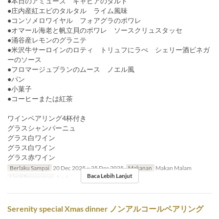
●本日のアミューズ キャビアのタルト
●庄内産紅エビのタルタル ライム風味
●コンソメロワイヤル フォアグラのポワレ
●オマール海老と帆立貝のポワレ ソースクリュスタッセ
●涌谷産レモンのグラニテ
●米沢牛サーロインのロティ トリュフにラぺ シェリー酒ビネガ
ーのソース
●フロマージュブランのムース ノエル風
●パン
●小菓子
●コーヒーまたは紅茶
ワインペアリング4杯付き
グラスシャンパーニュ
グラス白ワイン
グラス白ワイン
グラス赤ワイン
Berlaku Sampai
20 Dec 2025 ~ 25 Dec 2025
Makanan
Makan Malam
Baca Lebih Lanjut
Limit Pemesanan
1 ~ 4
Serenity special Xmas dinner ノンアルコールペアリング