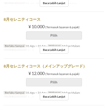
Baca Lebih Lanjut
Berlaku Sampai
01 Jul ~ 31 Jul
Makanan
Makan Malam
8月セレニティコース
¥ 10.000
(Termasuk layanan & pajak)
Pilih
Berlaku Sampai
01 Agu ~ 31 Agu
Makanan
Makan Malam
Baca Lebih Lanjut
Limit Pemesanan
1 ~ 4
8月セレニティコース（メインアップグレード）
¥ 12.000
(Termasuk layanan & pajak)
Pilih
Berlaku Sampai
01 Agu ~ 31 Agu
Makanan
Makan Malam
Baca Lebih Lanjut
Limit Pemesanan
1 ~ 4