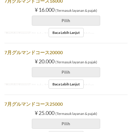
7月グルマンドコース16000
¥ 16.000
(Termasuk layanan & pajak)
Pilih
Baca Lebih Lanjut
Berlaku Sampai
01 Jul ~ 31 Jul
Makanan
Makan Malam
7月グルマンドコース20000
¥ 20.000
(Termasuk layanan & pajak)
Pilih
Baca Lebih Lanjut
Berlaku Sampai
01 Jul ~ 31 Jul
Makanan
Makan Malam
7月グルマンドコース25000
¥ 25.000
(Termasuk layanan & pajak)
Pilih