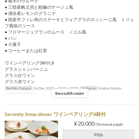
● 菊芋のヴルーテ
● 三陸産帆立貝と鮟鱇のナージュ風
● 涌谷産レモンのグラニテ
● 国産牛フィレ肉のステーキとフォアグラのロッシーニ風 トリュ
フ風味のソース
● フロマージュブランのムース ノエル風
● パン
● 小菓子
● コーヒーまたは紅茶
ワインペアリング3杯付き
グラスシャンパーニュ
グラス白ワイン
グラス赤ワイン
Berlaku Sampai
06 Dec 2025 ~ 25 Dec 2025
Makanan
Makan Malam
Baca Lebih Lanjut
Limit Pemesanan
1 ~ 4
Serenity Xmas dinner ワインペアリング4杯付
¥ 20.000
(Termasuk pajak)
Pilih