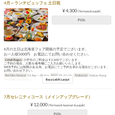
4月～ランチビュッフェ 土日祝
¥ 4.300
(Termasuk pajak)
Pilih
6月の土日は北海道フェア開催の予定でございます。
お一人様5000円 お電話にてお問い合わせください。
Cetak Bagus
小学生のご料金は￥2,600でございます。
ご予約の場合、人数を備考欄にご入力お願いいたします。
WEB予約には制限がある為、お電話にてご予約を承れる場合がございます。
お問い合わせ下さい。
Berlaku Sampai
01 Apr ~ 30 Apr
Hari
Sb, M, Lbr
Makanan
Makan Siang
Baca Lebih Lanjut
Limit Pemesanan
1 ~ 6
7月セレニティコース（メインアップグレード）
¥ 12.000
(Termasuk layanan & pajak)
Pilih