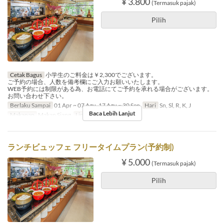
¥ 3.800
(Termasuk pajak)
Pilih
Cetak Bagus
小学生のご料金は￥2,300でございます。
ご予約の場合、人数を備考欄にご入力お願いいたします。
WEB予約には制限がある為、お電話にてご予約を承れる場合がございます。
お問い合わせ下さい。
Berlaku Sampai
01 Apr ~ 07 Agu, 17 Agu ~ 30 Sep
Hari
Sn, Sl, R, K, J
Baca Lebih Lanjut
Makanan
Makan Siang
Limit Pemesanan
1 ~ 6
ランチビュッフェ フリータイムプラン(予約制)
¥ 5.000
(Termasuk pajak)
Pilih