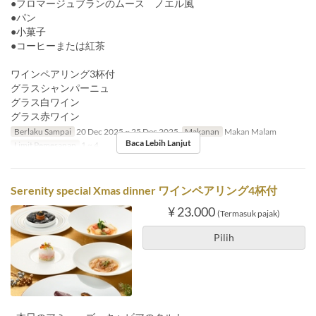
●フロマージュブランのムース ノエル風
●パン
●小菓子
●コーヒーまたは紅茶
ワインペアリング3杯付
グラスシャンパーニュ
グラス白ワイン
グラス赤ワイン
Berlaku Sampai
20 Dec 2025 ~ 25 Dec 2025
Makanan
Makan Malam
Baca Lebih Lanjut
Limit Pemesanan
1 ~ 4
Serenity special Xmas dinner ワインペアリング4杯付
¥ 23.000
(Termasuk pajak)
Pilih