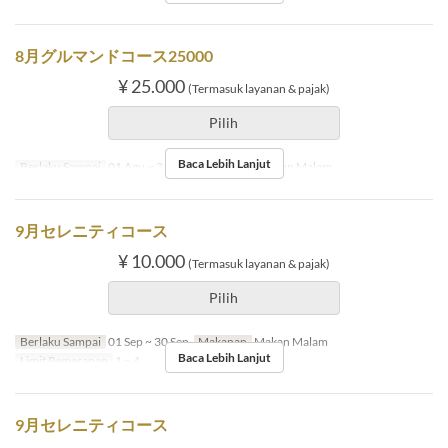
8月グルマンドコース25000
¥ 25.000
(Termasuk layanan & pajak)
Pilih
Baca Lebih Lanjut
Berlaku Sampai
01 Agu ~ 31 Agu
Makanan
Makan Malam
9月セレニティコース
¥ 10.000
(Termasuk layanan & pajak)
Pilih
Berlaku Sampai
01 Sep ~ 30 Sep
Makanan
Makan Malam
Baca Lebih Lanjut
Limit Pemesanan
1 ~ 4
9月セレニティコース