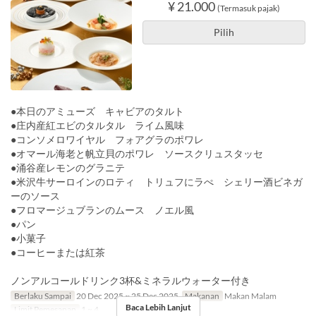
¥ 21.000
(Termasuk pajak)
Pilih
●本日のアミューズ キャビアのタルト
●庄内産紅エビのタルタル ライム風味
●コンソメロワイヤル フォアグラのポワレ
●オマール海老と帆立貝のポワレ ソースクリュスタッセ
●涌谷産レモンのグラニテ
●米沢牛サーロインのロティ トリュフにラぺ シェリー酒ビネガ
ーのソース
●フロマージュブランのムース ノエル風
●パン
●小菓子
●コーヒーまたは紅茶
ノンアルコールドリンク3杯&ミネラルウォーター付き
Berlaku Sampai
20 Dec 2025 ~ 25 Dec 2025
Makanan
Makan Malam
Baca Lebih Lanjut
Limit Pemesanan
1 ~ 4