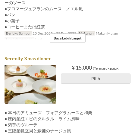
ーのソース
●フロマージュブランのムース ノエル風
●パン
●小菓子
●コーヒーまたは紅茶
Berlaku Sampai
20 Dec 2025 ~ 25 Dec 2025
Makanan
Makan Malam
Baca Lebih Lanjut
Limit Pemesanan
1 ~ 4
Serenity Xmas dinner
¥ 15.000
(Termasuk pajak)
Pilih
● 本日のアミューズ フォアグラムースと和栗
● 庄内産紅エビのタルタル ライム風味
● 菊芋のヴルーテ
● 三陸産帆立貝と鮟鱇のナージュ風