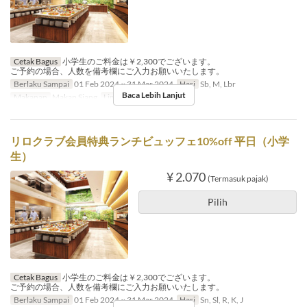
Cetak Bagus
小学生のご料金は￥2,300でございます。
ご予約の場合、人数を備考欄にご入力お願いいたします。
Berlaku Sampai
01 Feb 2024 ~ 31 Mar 2024
Hari
Sb, M, Lbr
Baca Lebih Lanjut
Makanan
Makan Siang
Limit Pemesanan
1 ~ 4
リロクラブ会員特典ランチビュッフェ10%off 平日（小学
生）
¥ 2.070
(Termasuk pajak)
Pilih
Cetak Bagus
小学生のご料金は￥2,300でございます。
ご予約の場合、人数を備考欄にご入力お願いいたします。
Berlaku Sampai
01 Feb 2024 ~ 31 Mar 2024
Hari
Sn, Sl, R, K, J