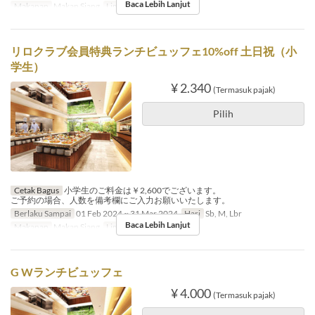
Baca Lebih Lanjut
Makanan
Makan Siang
Limit Pemesanan
1 ~ 4
リロクラブ会員特典ランチビュッフェ10%off 土日祝（小
学生）
¥ 2.340
(Termasuk pajak)
Pilih
Cetak Bagus
小学生のご料金は￥2,600でございます。
ご予約の場合、人数を備考欄にご入力お願いいたします。
Berlaku Sampai
01 Feb 2024 ~ 31 Mar 2024
Hari
Sb, M, Lbr
Baca Lebih Lanjut
Makanan
Makan Siang
Limit Pemesanan
1 ~ 4
G Wランチビュッフェ
¥ 4.000
(Termasuk pajak)