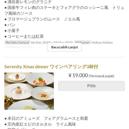
● 涌谷産レモンのグラニテ
● 国産牛フィレ肉のステーキとフォアグラのロッシーニ風 トリュ
フ風味のソース
● フロマージュブランのムース ノエル風
● パン
● 小菓子
● コーヒーまたは紅茶
Berlaku Sampai
06 Dec 2025 ~ 25 Dec 2025
Makanan
Makan Malam
Baca Lebih Lanjut
Limit Pemesanan
1 ~ 4
Serenity Xmas dinner ワインペアリング3杯付
¥ 19.000
(Termasuk pajak)
Pilih
● 本日のアミューズ フォアグラムースと和栗
● 庄内産紅エビのタルタル ライム風味