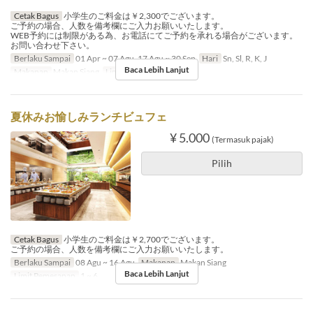
Cetak Bagus
小学生のご料金は￥2,300でございます。
ご予約の場合、人数を備考欄にご入力お願いいたします。
WEB予約には制限がある為、お電話にてご予約を承れる場合がございます。
お問い合わせ下さい。
Berlaku Sampai
01 Apr ~ 07 Agu, 17 Agu ~ 30 Sep
Hari
Sn, Sl, R, K, J
Baca Lebih Lanjut
Makanan
Makan Siang
Limit Pemesanan
1 ~ 6
夏休みお愉しみランチビュフェ
¥ 5.000
(Termasuk pajak)
Pilih
Cetak Bagus
小学生のご料金は￥2,700でございます。
ご予約の場合、人数を備考欄にご入力お願いいたします。
Berlaku Sampai
08 Agu ~ 16 Agu
Makanan
Makan Siang
Baca Lebih Lanjut
Limit Pemesanan
1 ~ 6