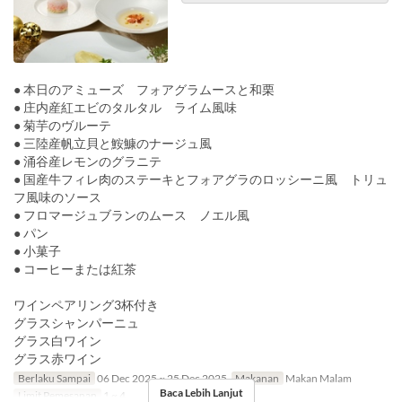
● 本日のアミューズ フォアグラムースと和栗
● 庄内産紅エビのタルタル ライム風味
● 菊芋のヴルーテ
● 三陸産帆立貝と鮟鱇のナージュ風
● 涌谷産レモンのグラニテ
● 国産牛フィレ肉のステーキとフォアグラのロッシーニ風 トリュ
フ風味のソース
● フロマージュブランのムース ノエル風
● パン
● 小菓子
● コーヒーまたは紅茶
ワインペアリング3杯付き
グラスシャンパーニュ
グラス白ワイン
グラス赤ワイン
Berlaku Sampai
06 Dec 2025 ~ 25 Dec 2025
Makanan
Makan Malam
Baca Lebih Lanjut
Limit Pemesanan
1 ~ 4