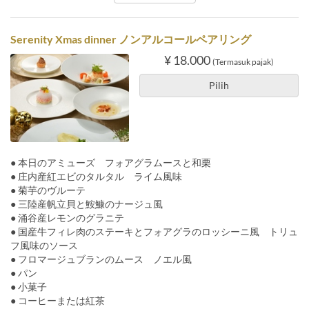
Serenity Xmas dinner ノンアルコールペアリング
¥ 18.000
(Termasuk pajak)
Pilih
● 本日のアミューズ フォアグラムースと和栗
● 庄内産紅エビのタルタル ライム風味
● 菊芋のヴルーテ
● 三陸産帆立貝と鮟鱇のナージュ風
● 涌谷産レモンのグラニテ
● 国産牛フィレ肉のステーキとフォアグラのロッシーニ風 トリュ
フ風味のソース
● フロマージュブランのムース ノエル風
● パン
● 小菓子
● コーヒーまたは紅茶