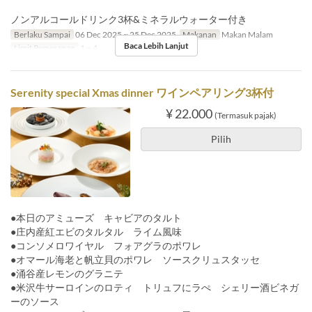
ノンアルコールドリンク3杯&ミネラルウォーター付き
Berlaku Sampai
06 Dec 2025 ~ 25 Dec 2025
Makanan
Makan Malam
Baca Lebih Lanjut
Limit Pemesanan
1 ~ 4
Serenity special Xmas dinner ワインペアリング3杯付
¥ 22.000
(Termasuk pajak)
Pilih
●本日のアミューズ キャビアのタルト
●庄内産紅エビのタルタル ライム風味
●コンソメロワイヤル フォアグラのポワレ
●オマール海老と帆立貝のポワレ ソースクリュスタッセ
●涌谷産レモンのグラニテ
●米沢牛サーロインのロティ トリュフにラぺ シェリー酒ビネガ
ーのソース