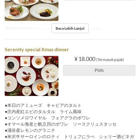
Baca Lebih Lanjut
Berlaku Sampai
01 Jun ~ 30 Sep
Makanan
Makan Malam
Serenity special Xmas dinner
¥ 18.000
(Termasuk pajak)
Pilih
●本日のアミューズ キャビアのタルト
●庄内産紅エビのタルタル ライム風味
●コンソメロワイヤル フォアグラのポワレ
●オマール海老と帆立貝のポワレ ソースクリュスタッセ
●涌谷産レモンのグラニテ
●米沢牛サーロインのロティ トリュフにラぺ シェリー酒ビネガ