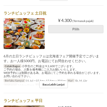
ランチビュッフェ 土日祝
¥ 4.300
(Termasuk pajak)
Pilih
6月の土日ランチビュッフェは北海道フェア開催予定でございま
す。お一人様5000円。お電話にてお問合わせください。
Cetak Bagus
小学生のご料金は￥2,600でございます。
ご予約の場合、人数を備考欄にご入力お願いいたします。
WEB予約には制限がある為、お電話にてご予約を承れる場合がございます。
お問い合わせ下さい。
Berlaku Sampai
01 Jul ~ 07 Agu, 17 Agu ~ 30 Sep
Hari
Sb, M, Lbr
Baca Lebih Lanjut
Makanan
Makan Siang
Limit Pemesanan
1 ~ 6
ランチビュッフェ 平日