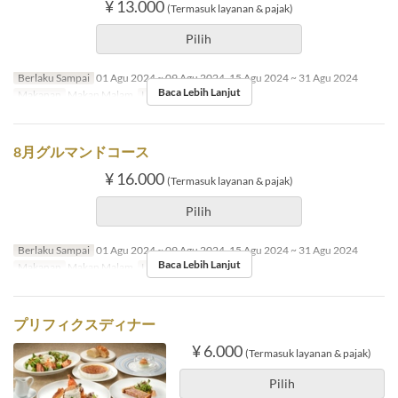
¥ 13.000
(Termasuk layanan & pajak)
Pilih
Berlaku Sampai
01 Agu 2024 ~ 09 Agu 2024, 15 Agu 2024 ~ 31 Agu 2024
Baca Lebih Lanjut
Makanan
Makan Malam
Limit Pemesanan
1 ~ 4
8月グルマンドコース
¥ 16.000
(Termasuk layanan & pajak)
Pilih
Berlaku Sampai
01 Agu 2024 ~ 09 Agu 2024, 15 Agu 2024 ~ 31 Agu 2024
Baca Lebih Lanjut
Makanan
Makan Malam
Limit Pemesanan
1 ~ 4
プリフィクスディナー
¥ 6.000
(Termasuk layanan & pajak)
Pilih