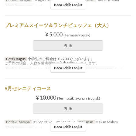
Baca Lebih Lanjut
Limit Pemesanan
1 ~ 6
プレミアムスイーツ＆ランチビュッフェ（大人）
¥ 5.000
(Termasuk pajak)
Pilih
Cetak Bagus
小学生のご料金は￥2700でございます。
ご予約の場合、人数を備考欄にご入力お願いいたします。
Baca Lebih Lanjut
Berlaku Sampai
25 Jan
Makanan
Makan Siang
Limit Pemesanan
1 ~ 6
9月セレニティコース
¥ 10.000
(Termasuk layanan & pajak)
Pilih
Berlaku Sampai
01 Sep 2024 ~ 30 Sep 2024
Makanan
Makan Malam
Baca Lebih Lanjut
Limit Pemesanan
1 ~ 4