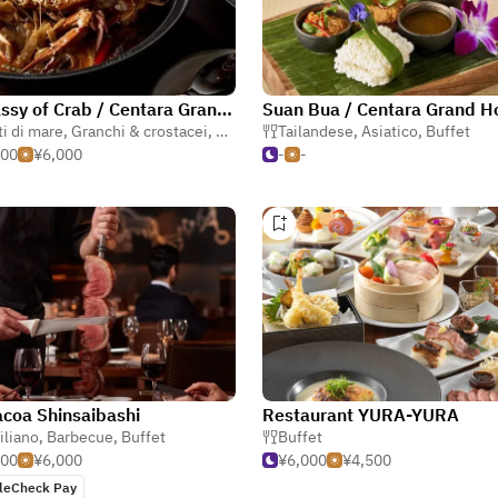
Embassy of Crab / Centara Grand Hotel Osaka
ti di mare
,
Granchi & crostacei
,
Buffet
Tailandese
,
Asiatico
,
Buffet
000
¥6,000
-
-
coa Shinsaibashi
Restaurant YURA-YURA
iliano
,
Barbecue
,
Buffet
Buffet
500
¥6,000
¥6,000
¥4,500
leCheck Pay