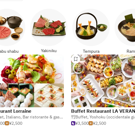
Yakiniku
abu shabu
Tempura
Ram
urant Lorraine
Buffet Restaurant LA VERA
et
,
Italiano
,
Bar ristorante & gastronomia
Buffet
,
Yoshoku (occidentale giapp
500
¥2,500
¥3,500
¥2,500