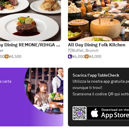
All Day Dining REMONE/RIHGA Royal Hotel Osaka
All Day Dining Folk Kitchen
cca
et
Buffet
,
Brunch
000
¥4,500
¥6,000
¥4,000
Scarica l'app TableCheck
a carta
Utilizza la nostra app gratuita 
ovunque ti trovi!
Scansiona il codice QR qui sott