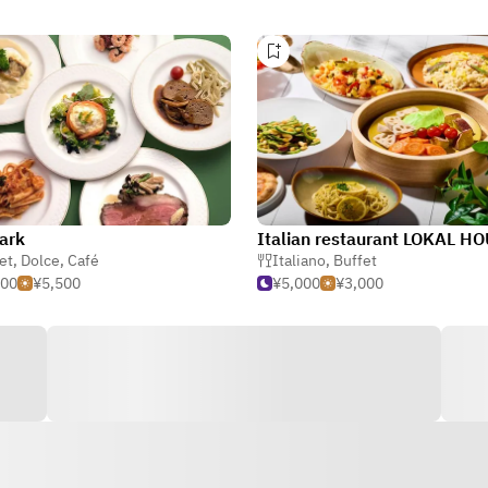
ark
et
ffet
,
Dolce
,
Café
Italiano
,
Buffet
500
¥5,500
¥5,000
¥3,000