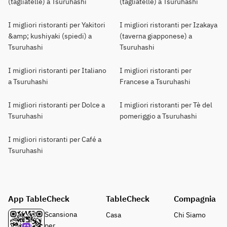
(tagliatelle) a Tsuruhashi
(tagliatelle) a Tsuruhashi
I migliori ristoranti per Yakitori
I migliori ristoranti per Izakaya
&amp; kushiyaki (spiedi) a
(taverna giapponese) a
Tsuruhashi
Tsuruhashi
I migliori ristoranti per Italiano
I migliori ristoranti per
a Tsuruhashi
Francese a Tsuruhashi
I migliori ristoranti per Dolce a
I migliori ristoranti per Tè del
Tsuruhashi
pomeriggio a Tsuruhashi
I migliori ristoranti per Café a
Tsuruhashi
App TableCheck
TableCheck
Compagnia
Scansiona
Casa
Chi Siamo
per