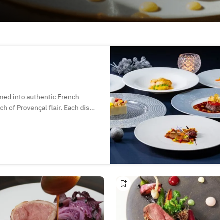
rmed into authentic French
ch of Provençal flair. Each dish
 delight—reflecting the chef’s