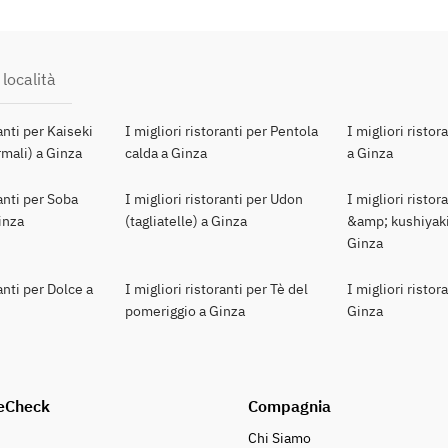
 località
ranti per Kaiseki
I migliori ristoranti per Pentola
I migliori ristor
mali) a Ginza
calda a Ginza
a Ginza
ranti per Soba
I migliori ristoranti per Udon
I migliori ristor
Ginza
(tagliatelle) a Ginza
&amp; kushiyaki
Ginza
ranti per Dolce a
I migliori ristoranti per Tè del
I migliori ristor
pomeriggio a Ginza
Ginza
eCheck
Compagnia
Chi Siamo