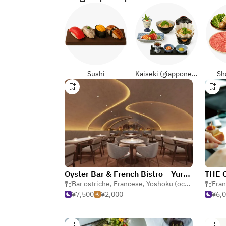
Sushi
Kaiseki (giapponese formali)
Sh
Oyster Bar & French Bistro Yurakucho WHARF
Bar ostriche
,
Francese
,
Yoshoku (occidentale giapponese)
Fra
¥7,500
¥2,000
¥6,