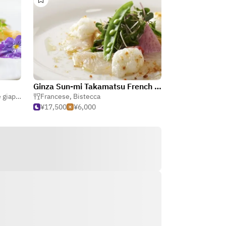
Ginza Sun-mi Takamatsu French restaurant EMU
ponese)
Francese
,
Europeo
,
Bistecca
¥17,500
¥6,000