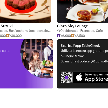
 Suzuki
Ginza Sky Lounge
ncese
,
Bar
,
Yoshoku (occidentale giapponese)
Occidentale
,
Francese
,
Café
,000
¥30,000
¥6,000
¥2,500
Scarica l'app TableCheck
a carta
Utilizza la nostra app gratuita 
ovunque ti trovi!
Scansiona il codice QR qui sott