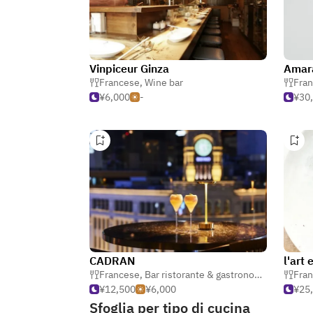
Vinpiceur Ginza
Amar
Francese
,
Wine bar
Fra
¥6,000
-
¥30
CADRAN
l'art 
Francese
,
Bar ristorante & gastronomia
,
Bistro
Fra
¥12,500
¥6,000
¥25
Sfoglia per tipo di cucina