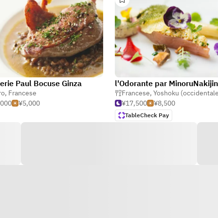
erie Paul Bocuse Ginza
l'Odorante par MinoruNakijin
ro
,
Francese
Francese
,
Yoshoku (occidentale giap
,000
¥5,000
¥17,500
¥8,500
TableCheck Pay