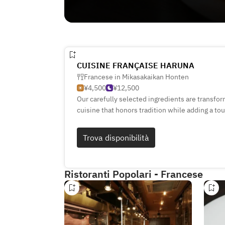
CUISINE FRANÇAISE HARUNA
Francese in Mikasakaikan Honten
¥4,500
¥12,500
Our carefully selected ingredients are transfo
cuisine that honors tradition while adding a tou
is crafted not only for taste but also for visual
dedication.
Trova disponibilità
Ristoranti Popolari - Francese