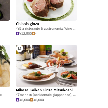
Chinois ginza
Bar ristorante & gastronomia
,
Wine bar
,
Francese
¥12,500
-
Mikasa Kaikan Ginza Mitsukoshi
se
Yoshoku (occidentale giapponese)
,
Bistecca
,
Francese
¥6,000
¥6,000