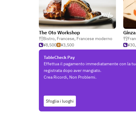
The Oto Workshop
Ginza
Bistro
,
Francese
,
Francese moderno
Fra
¥8,500
¥3,500
¥30
TableCheck Pay
Effettua il pagamento immediatamente con la tu
registrata dopo aver mangiato.
Crea Ricordi, Non Problemi.
Sfoglia i luoghi