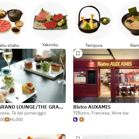
Yakiniku
abu shabu
Tempura
Ram
THE GRAND LOUNGE/THE GRAND GINZA
Bistro AUXAMIS
ncese
,
Tè del pomeriggio
Bistro
,
Francese
,
Wine bar
000
¥6,000
-
-