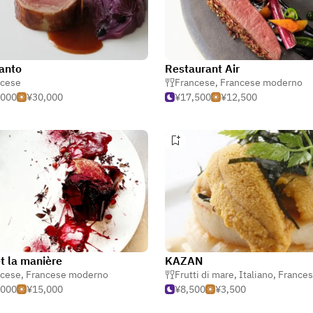
anto
Restaurant Air
ncese
Francese
,
Francese moderno
,000
¥30,000
¥17,500
¥12,500
et la manière
KAZAN
ncese
,
Francese moderno
Frutti di mare
,
Italiano
,
France
,000
¥15,000
¥8,500
¥3,500