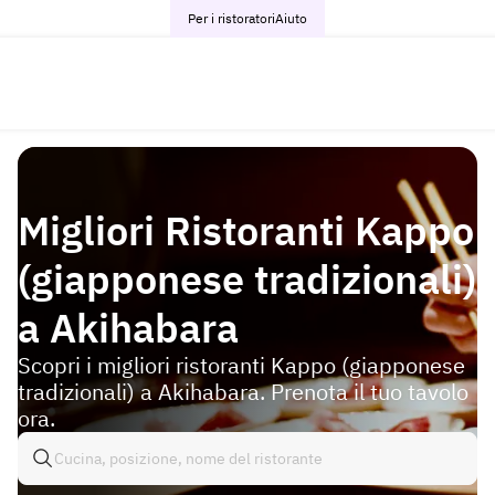
Per i ristoratori
Aiuto
Migliori Ristoranti Kappo
(giapponese tradizionali)
a Akihabara
Scopri i migliori ristoranti Kappo (giapponese
tradizionali) a Akihabara. Prenota il tuo tavolo
ora.