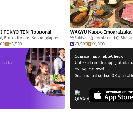
I TOKYO TEN Roppongi
i
,
Frutti di mare
,
Creativo
,
Kappo (giapponese tradizionali)
Sukiyaki (pentola calda)
,
Shabu shabu (pe
500
¥8,500
¥8,500
¥6,000
Scarica l'app TableCheck
a carta
Utilizza la nostra app gratuita 
ovunque ti trovi!
Scansiona il codice QR qui sott