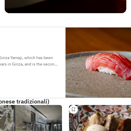
f Ginza Yamaji, which has been
ars in Ginza, and is the second
s deep knowledge and superb
by the chef. Enjoy a special
unter or table seats.
onese tradizionali)