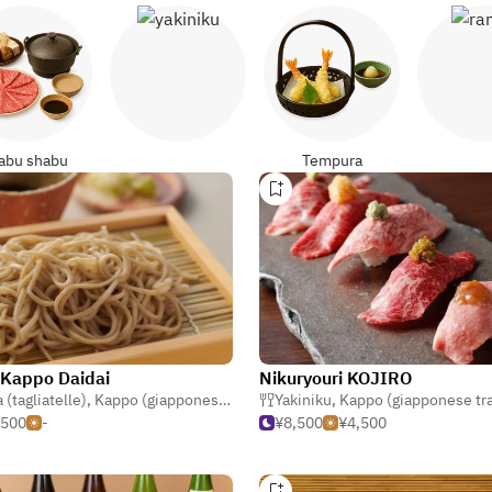
Yakiniku
Ram
abu shabu
Tempura
Kappo Daidai
Nikuryouri KOJIRO
 (tagliatelle)
,
Kappo (giapponese tradizionali)
Yakiniku
,
Kappo (giapponese tradizio
,500
-
¥8,500
¥4,500