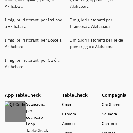
Akihabara
Akihabara
I migliori ristoranti per Italiano
I migliori ristoranti per
a Akihabara
Francese a Akihabara
I migliori ristoranti per Dolce a
I migliori ristoranti per Tè del
Akihabara
pomeriggio a Akihabara
I migliori ristoranti per Café a
Akihabara
App TableCheck
TableCheck
Compagnia
Scansiona
Casa
Chi Siamo
per
Esplora
Squadra
scaricare
Accedi
Carriere
l'app
TableCheck