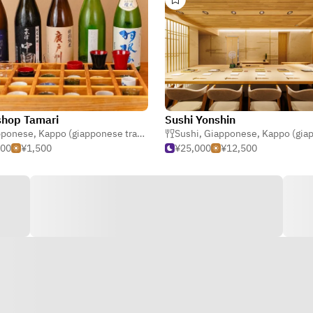
shop Tamari
Sushi Yonshin
pponese
,
,
Tempura
Kappo (giapponese tradizionali)
Sushi
,
Giapponese
,
Kappo (giapponese tradi
500
¥1,500
¥25,000
¥12,500