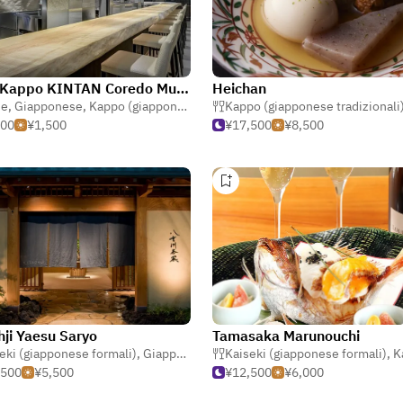
Meat Kappo KINTAN Coredo Muromachi
Heichan
ne
zakaya (taverna giapponese)
,
Giapponese
,
Kappo (giapponese tradizionali)
Kappo (giapponese tradizionali
500
¥1,500
¥17,500
¥8,500
hji Yaesu Saryo
Tamasaka Marunouchi
(taverna giapponese)
eki (giapponese formali)
,
Giapponese
,
Kappo (giapponese tradizionali)
Kaiseki (giapponese formali)
,
Kappo (g
,500
¥5,500
¥12,500
¥6,000