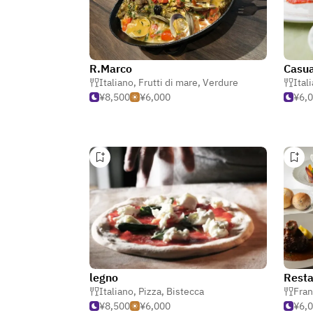
R.Marco
Casua
Italiano
,
Frutti di mare
,
Verdure
Ital
¥8,500
¥6,000
¥6,
legno
Italiano
,
Pizza
,
Bistecca
Fra
¥8,500
¥6,000
¥6,