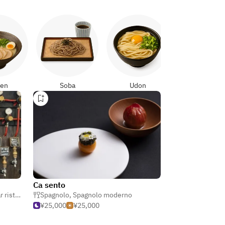
Yakitori
en
Soba
Udon
Ca sento
rante & gastronomia
Spagnolo
,
Spagnolo moderno
¥25,000
¥25,000