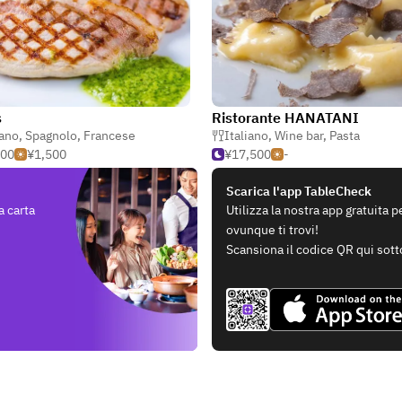
s
Ristorante HANATANI
iano
,
Spagnolo
,
Francese
Italiano
,
Wine bar
,
Pasta
500
¥1,500
¥17,500
-
Scarica l'app TableCheck
a carta
Utilizza la nostra app gratuita 
ovunque ti trovi!
Scansiona il codice QR qui sott