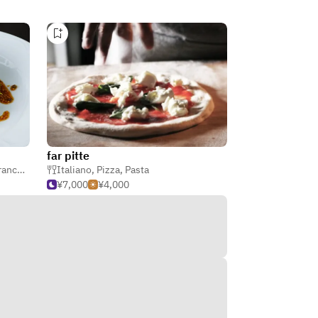
far pitte
ancese
,
Italiano
Italiano
,
Pizza
,
Pasta
¥7,000
¥4,000