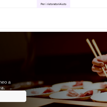
Per i ristoratori
Aiuto
aneo a
ra.