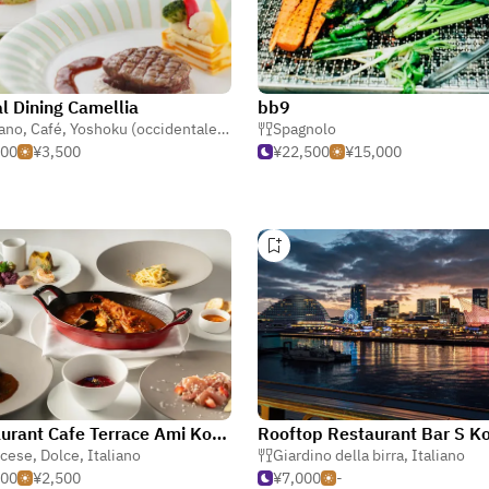
l Dining Camellia
bb9
iano
,
Café
,
Yoshoku (occidentale giapponese)
Spagnolo
000
¥3,500
¥22,500
¥15,000
Restaurant Cafe Terrace Ami Kobe
Rooftop Restaurant Bar S K
ncese
,
Dolce
,
Italiano
Giardino della birra
,
Italiano
000
¥2,500
¥7,000
-