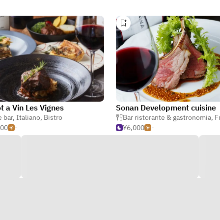
ot a Vin Les Vignes
Sonan Development cuisine
 bar
,
Italiano
,
Bistro
Bar ristorante & gastronomia
,
Fr
500
-
¥6,000
-