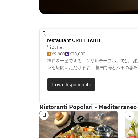
restaurant GRILL TABLE
Buffet
¥9,000
¥20,000
神戸を一望できる「グリルテーブル」では、絶
ンを堪能いただけます。瀬戸内海と六甲の恵み
パスタ、アンティパストなどを本格的にご用意
インを取り揃え、料理をより一層引き立てます
Trova disponibilità
さわしい華やかな空間で、贅沢なひとときをお
Ristoranti Popolari - Mediterraneo