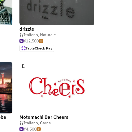
drizzle
Italiano
,
Naturale
¥12,500
-
TableCheck Pay
obe
Motomachi Bar Cheers
Italiano
,
Carne
¥4,500
-