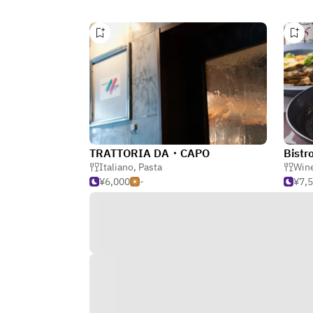
TRATTORIA DA・CAPO
Bistr
Italiano
,
Pasta
Wine
¥6,000
-
¥7,