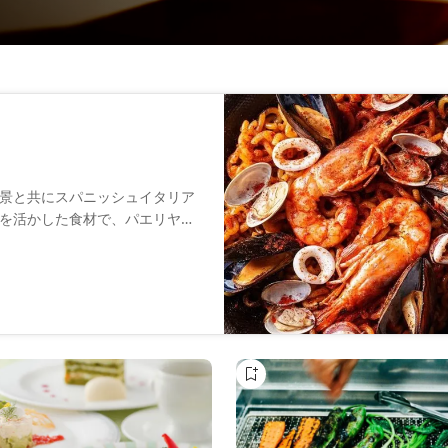
景と共にスパニッシュイタリア
を活かした食材で、パエリヤや
。洗練されたカクテルや厳選ワ
。デートや記念日、接待にもふ
過ごしください。