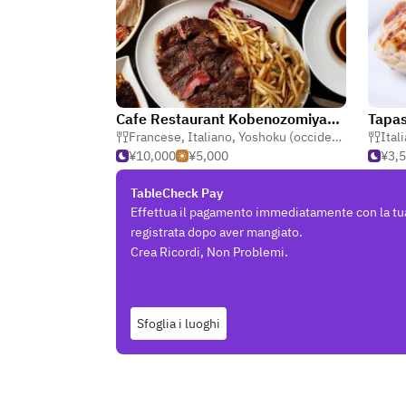
Cafe Restaurant Kobenozomiyama
Tapa
Francese
,
Italiano
,
Yoshoku (occidentale giapponese)
Ital
¥10,000
¥5,000
¥3,
TableCheck Pay
Effettua il pagamento immediatamente con la tu
registrata dopo aver mangiato.
Crea Ricordi, Non Problemi.
Sfoglia i luoghi