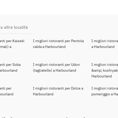
a altre località
ranti per Kaiseki
I migliori ristoranti per Pentola
I migliori ristor
mali) a
calda a Harbourland
a Harbourland
ranti per Soba
I migliori ristoranti per Udon
I migliori ristor
Harbourland
(tagliatelle) a Harbourland
&amp; kushiyaki
Harbourland
anti per
I migliori ristoranti per Dolce a
I migliori ristor
bourland
Harbourland
pomeriggio a H