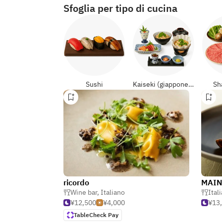
Sfoglia per tipo di cucina
Sushi
Kaiseki (giapponese formali)
Sh
ricordo
Wine bar
,
Italiano
Ital
¥12,500
¥4,000
¥13
TableCheck Pay