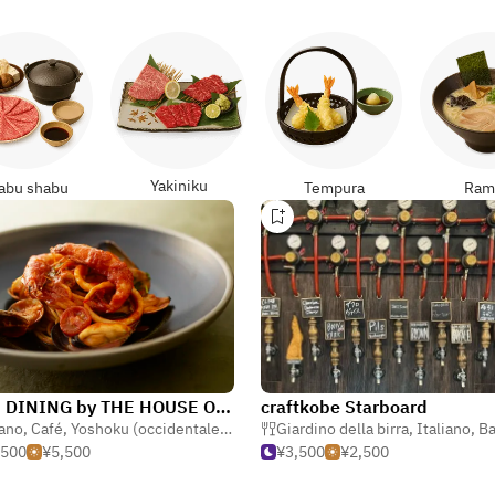
Yakiniku
abu shabu
Tempura
Ram
MAIN DINING by THE HOUSE OF PACIFIC
craftkobe Starboard
iano
,
Café
,
Yoshoku (occidentale giapponese)
Giardino della birra
,
Italiano
,
Bar risto
,500
¥5,500
¥3,500
¥2,500