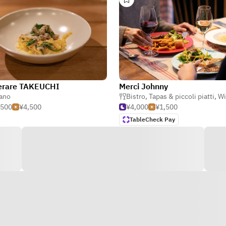
perare TAKEUCHI
Merci Johnny
iano
Bistro
,
Tapas & piccoli piatti
,
Wi
,500
¥4,500
¥4,000
¥1,500
TableCheck Pay