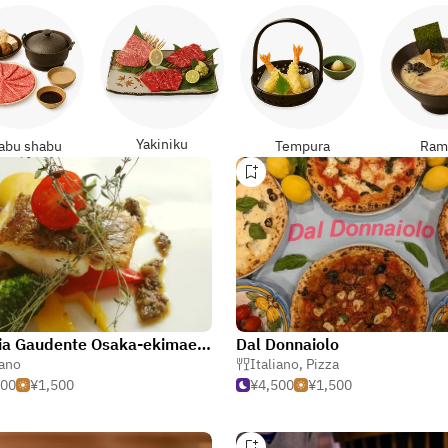
Yakiniku
abu shabu
Tempura
Ram
Osteria Gaudente Osaka-ekimae No.4 Building Branch
Dal Donnaiolo
iano
Italiano
,
Pizza
000
¥1,500
¥4,500
¥1,500