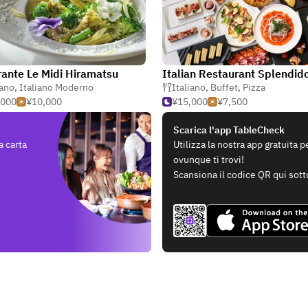
rante Le Midi Hiramatsu
iano
,
Italiano Moderno
Italiano
,
Buffet
,
Pizza
,000
¥10,000
¥15,000
¥7,500
Scarica l'app TableCheck
a carta
Utilizza la nostra app gratuita 
ovunque ti trovi!
Scansiona il codice QR qui sott