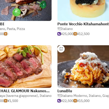
BI
Ponte Vecchio Kitahamahon
iano
,
Pasta
,
Pizza
Italiano
000
-
¥25,000
¥12,500
WINEHALL GLAMOUR Nakanoshima
LunaBlu
aya (taverna giapponese)
,
Italiano
Italiano Moderno
,
Italiano
,
Giapp
500
¥1,500
¥22,500
¥15,000