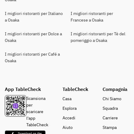
I migliori ristoranti per Italiano
I migliori ristoranti per
a Osaka
Francese a Osaka
I migliori ristoranti per Dolce a
I migliori ristoranti per Tè del
Osaka
pomeriggio a Osaka
I migliori ristoranti per Café a
Osaka
App TableCheck
TableCheck
Compagnia
Scansiona
Casa
Chi Siamo
per
Esplora
Squadra
scaricare
Accedi
Carriere
l'app
TableCheck
Aiuto
Stampa