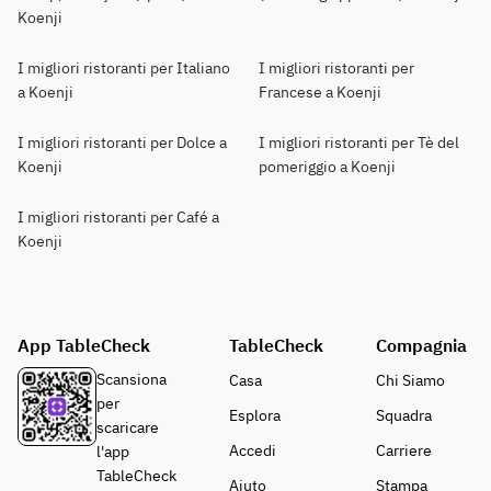
Koenji
I migliori ristoranti per Italiano
I migliori ristoranti per
a Koenji
Francese a Koenji
I migliori ristoranti per Dolce a
I migliori ristoranti per Tè del
Koenji
pomeriggio a Koenji
I migliori ristoranti per Café a
Koenji
App TableCheck
TableCheck
Compagnia
Scansiona
Casa
Chi Siamo
per
Esplora
Squadra
scaricare
Accedi
Carriere
l'app
TableCheck
Aiuto
Stampa