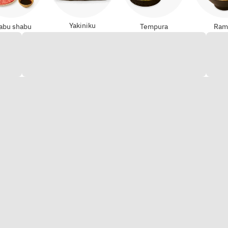
Yakiniku
abu shabu
Tempura
Ram