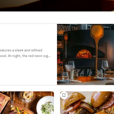
eatures a sleek and refined
ood. At night, the red neon sign
ting a distinctive and
esigned with rich wooden
 yet calming environment.