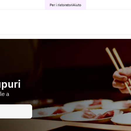
Per i ristoratori
Aiuto
puri
le a