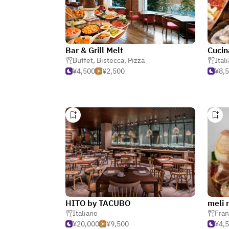
Bar & Grill Melt
Cucin
Buffet
,
Bistecca
,
Pizza
Ital
¥4,500
¥2,500
¥8,
HITO by TACUBO
Italiano
Fra
¥20,000
¥9,500
¥4,