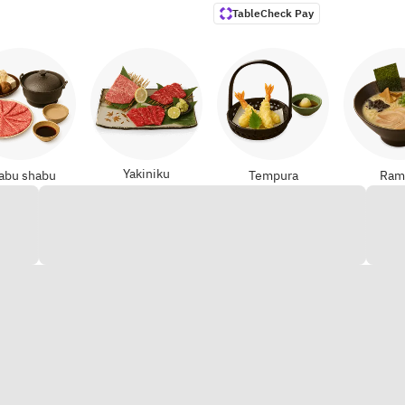
TableCheck Pay
Yakiniku
abu shabu
Tempura
Ram