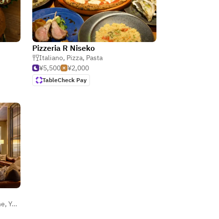
Pizzeria R Niseko
Italiano
,
Pizza
,
Pasta
¥5,500
¥2,000
TableCheck Pay
ne
,
Yoshoku (occidentale giapponese)