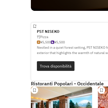
PST NISEKO
Pizza
¥5,500
¥5,500
Nestled in a quiet forest setting, PST NISEKO f
exterior that highlights the warmth of natural w
glows softly against the surrounding trees, crea
memorable atmosphere. Inside, the space is d
Trova disponibilità
textures and gentle lighting, offering a stylish
Spacious seating and an open k
Ristoranti Popolari - Occidentale