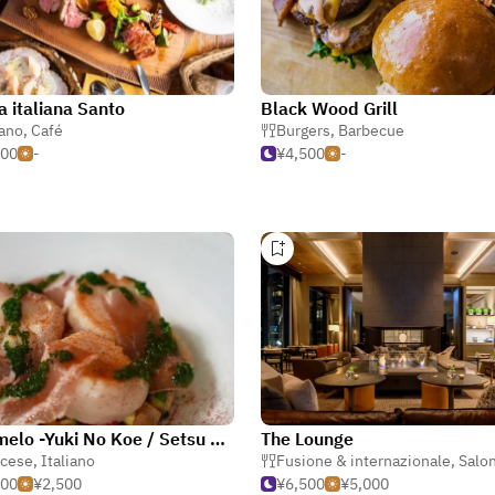
a italiana Santo
Black Wood Grill
iano
,
Café
Burgers
,
Barbecue
500
-
¥4,500
-
meli melo -Yuki No Koe / Setsu Niseko
The Lounge
ncese
,
Italiano
Fusione & internazionale
,
Salo
500
¥2,500
¥6,500
¥5,000