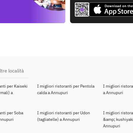
tre località
ranti per Kaiseki
I migliori ristoranti per Pentola
I migliori ristor
mali) a
calda a Annupuri
a Annupuri
ranti per Soba
I migliori ristoranti per Udon
I migliori ristor
Annupuri
(tagliatelle) a Annupuri
&amp; kushiyaki
Annupuri