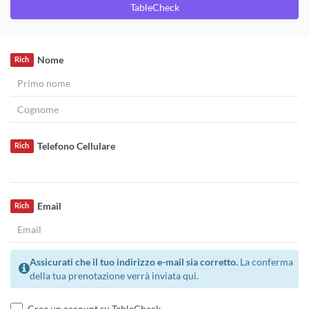
TableCheck
Nome
Rich
Telefono Cellulare
Rich
Email
Rich
Assicurati che il tuo indirizzo e-mail sia corretto.
La conferma
della tua prenotazione verrà inviata qui.
Crea un account su TableCheck