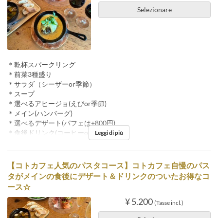
Selezionare
＊乾杯スパークリング
＊前菜3種盛り
＊サラダ（シーザーor季節）
＊スープ
＊選べるアヒージョ(えびor季節)
＊メイン(ハンバーグ)
＊選べるデザート(パフェは+800円)
＊食後ドリンク(コーヒーor紅茶)
Leggi di più
【コトカフェ人気のパスタコース】コトカフェ自慢のパス
タがメインの食後にデザート＆ドリンクのついたお得なコ
ース☆
¥ 5.200
(Tasse incl.)