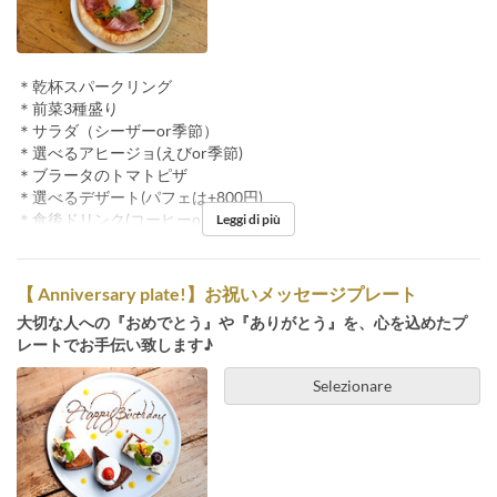
＊乾杯スパークリング
＊前菜3種盛り
＊サラダ（シーザーor季節）
＊選べるアヒージョ(えびor季節)
＊ブラータのトマトピザ
＊選べるデザート(パフェは+800円)
＊食後ドリンク(コーヒーor紅茶)
Leggi di più
【 Anniversary plate!】お祝いメッセージプレート
大切な人への『おめでとう』や『ありがとう』を、心を込めたプ
レートでお手伝い致します♪
Selezionare