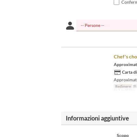
Confermo
Chef's cho
Approximatel
Carta di
Approximate
Redimere
所
仕入れ状況に
Informazioni aggiuntive
Scopo