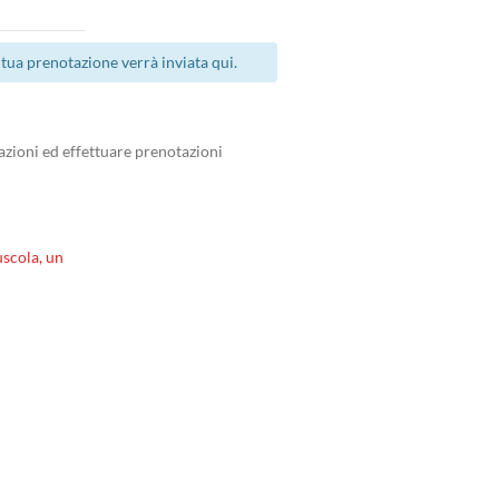
tua prenotazione verrà inviata qui.
zioni ed effettuare prenotazioni
scola, un