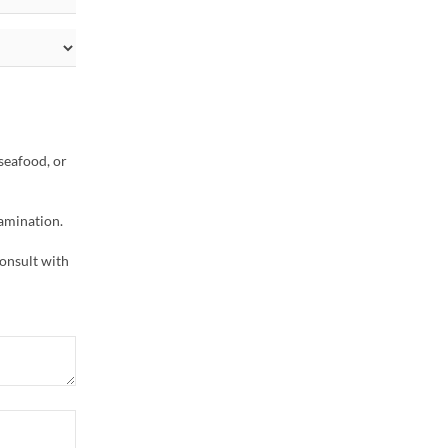
seafood, or
amination.
onsult with