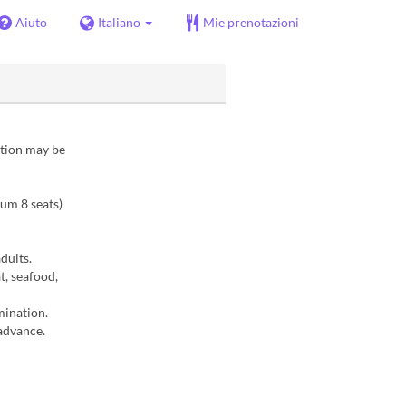
Aiuto
Italiano
Mie prenotazioni
ation may be
mum 8 seats)
dults.
t, seafood,
mination.
advance.