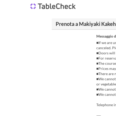
Prenota a Makiyaki Kakeh
Messaggio d
■If we are u
canceled. Pl
■Doors will 
■For reserva
■The course
■Prices may 
■There are n
■We cannot a
or vegetable
■We cannot 
■We cannot 
Telephone i