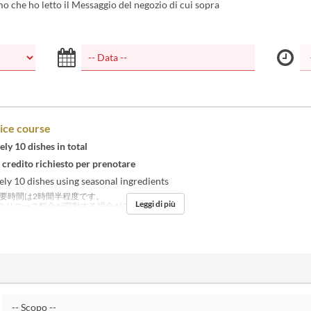
 che ho letto il Messaggio del negozio di cui sopra
ice course
y 10 dishes in total
 credito richiesto per prenotare
ly 10 dishes using seasonal ingredients
要時間は2時間半程度です。
Leggi di più
よりコース料金が変動する場合がございます。