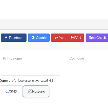
Facebook
Google
Yahoo! JAPAN
TableCheck
Come preferisce essere avvisato?
SMS
Nessuno