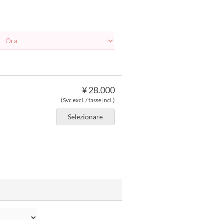
¥ 28.000
(Svc excl. / tasse incl.)
Selezionare