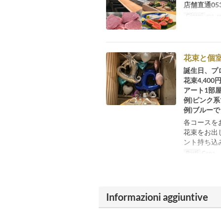
店舗直通053-
Giorni
ma, me,
花束と個室
誕生日、プ
花束4,40
アート1部
例)ピンク
例)ブルー
各コースを
花束をお出
ント持ち込み
Pasti
Cena
Informazioni aggiuntive