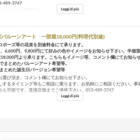
489-3747
Leggi di più
 g, v, s, d, fer
Pasti
Cena
バルーンアート 一部屋18,000円(料理代別途)
ロポーズ等の花束を別途料金にて承ります。
0円、6,600円、9,800円にて好みの色やイメージをお知らせ下さい。半個
屋18,000円より承ります。こちらもイメージ等、コメント欄にてお知ら
系でまとめたバルーンアート希望等。
でまとめた誕生日バージョン希望等
お選び頂き、コメント欄にてお知らせ下さい。
しするタイミング等もご相談に乗ります。お気軽にご相談ください。事
も可能です。直接店舗までご連絡下さい。053-489-3747
Leggi di più