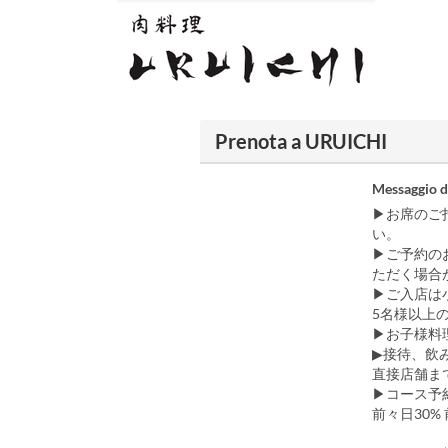
Prenota a URUICHI
Messaggio d
▶お席のご
い。
▶ご予約の
ただく場合
▶ご入店は
5名様以上
▶︎お子様
▶︎接待、
直接店舗ま
▶︎コース
前々日30%