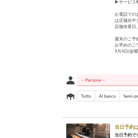
▶サービス
お電話でのお問
は店舗在中
店舗休業日
週末のご予
お早めのご
9月4日(金
Tutto
Al banco
Semi-pr
当日予約
当日予約で