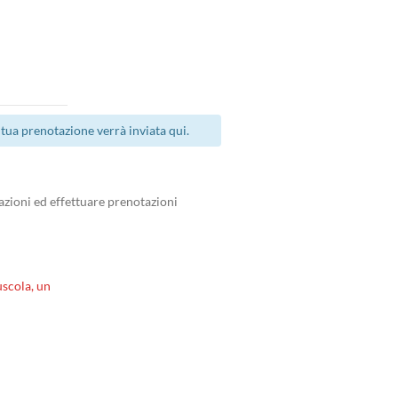
tua prenotazione verrà inviata qui.
zioni ed effettuare prenotazioni
scola, un