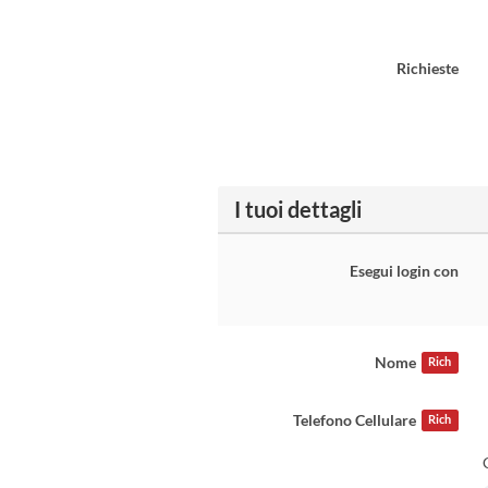
Richieste
I tuoi dettagli
Esegui login con
Nome
Rich
Telefono Cellulare
Rich