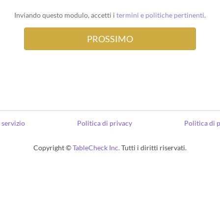
Inviando questo modulo, accetti i
termini e politiche pertinenti
.
 servizio
Politica di privacy
Politica di
Copyright ©
TableCheck Inc.
Tutti i diritti riservati.