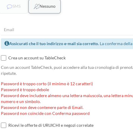
SMS
Nessuno
Assicurati che il tuo indirizzo e-mail sia corretto.
La conferma della 
Crea un account su TableCheck
Con un account TableCheck, puoi accedere alla tua cronologia di prenota
ripetute.
Password è troppo corto (il minimo è 12 caratteri)
Password è troppo debole
Password deve includere almeno una lettera maiuscola, una lettera minu
numero e un simbolo.
Password non deve contenere parte di Email.
Password non coincide con Conferma password
Ricevi le offerte di URUICHI e negozi correlate