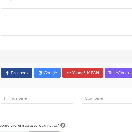
Facebook
Google
Yahoo! JAPAN
TableCheck
Come preferisce essere avvisato?