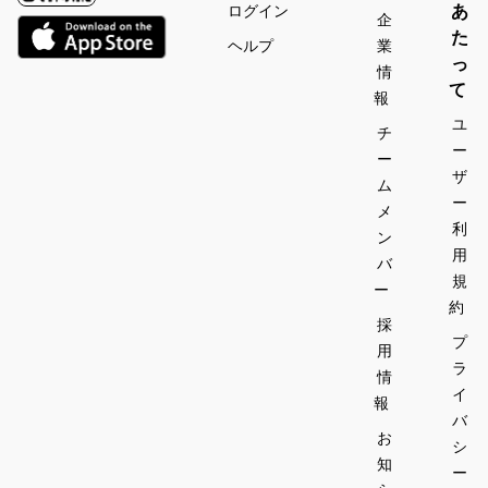
あ
ログイン
企
た
ヘルプ
業
っ
情
て
報
ユ
チ
ー
ー
ザ
ム
ー
メ
利
ン
用
バ
規
ー
約
採
プ
用
ラ
情
イ
報
バ
お
シ
知
ー