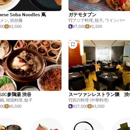
nese Soba Noodles 蔦
ガテモタブン
メン
,
担担麺
アジア料理
,
餃子
,
ワインバー
500
¥2,500
¥7,500
¥1,500
SSIC参鶏湯 渋谷
スーツァンレストラン陳 渋
鍋
,
韓国料理
,
餃子
四川料理 (中華料理)
500
¥5,500
¥17,500
¥3,500