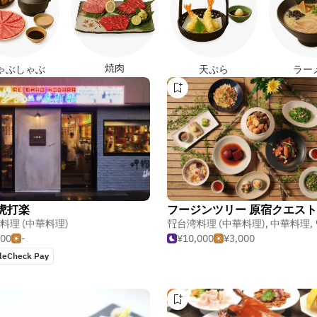
焼肉
ゃぶしゃぶ
天ぷら
ラー
虎打楽
フージンツリー 原宿クエス
料理 (中華料理)
台湾料理 (中華料理)
,
中華料理
,
500
-
¥10,000
¥3,000
leCheck Pay