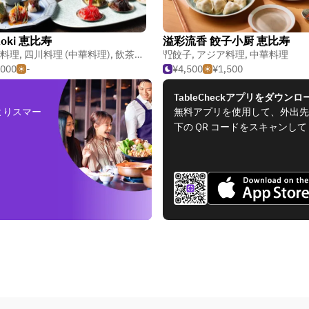
oki 恵比寿
溢彩流香 餃子小厨 恵比寿
料理
,
四川料理 (中華料理)
,
飲茶・点心
餃子
,
アジア料理
,
中華料理
,000
-
¥4,500
¥1,500
TableCheckアプリをダウンロ
よりスマー
無料アプリを使用して、外出先
下の QR コードをスキャンし