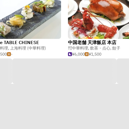
he TABLE CHINESE
中国老舗 天津飯店 本店
料理
,
上海料理 (中華料理)
中華料理
,
飲茶・点心
,
餃子
,500
-
¥6,000
¥1,500