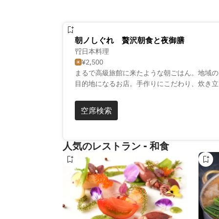
朝ノしぐれ 贅沢朝食と夜御膳
日本料理
¥2,500
まるで高級旅館に来たような朝ごはん。地域の
目的地になるお店。手作りにこだわり、炊き立
けしています。まごころ込めて、おもてなしい
空席検索
人気のレストラン - 和食