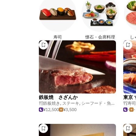
寿司
懐石・会席料理
し
鉄板焼 さざんか
東京 
鉄板焼き
,
ステーキ
,
シーフード・魚介料理
寿司
¥12,500
¥3,500
-
-