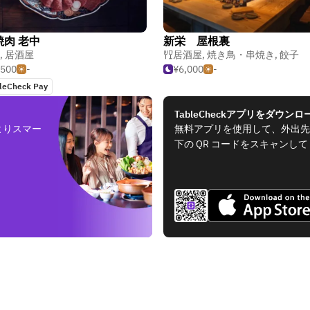
焼肉 老中
新栄 屋根裏
,
居酒屋
居酒屋
,
焼き鳥・串焼き
,
餃子
,500
-
¥6,000
-
leCheck Pay
TableCheckアプリをダウンロ
よりスマー
無料アプリを使用して、外出先
下の QR コードをスキャンし