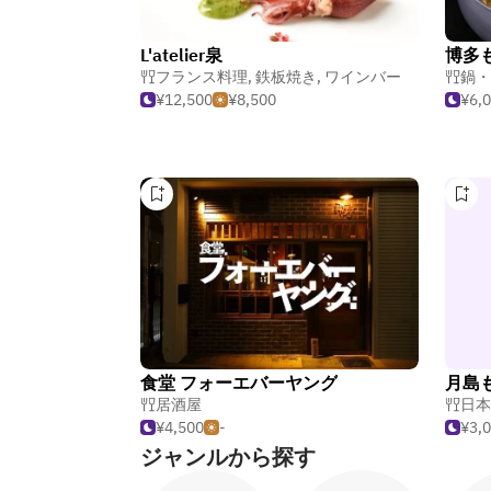
L'atelier泉
博多も
フランス料理
,
鉄板焼き
,
ワインバー
鍋・
¥12,500
¥8,500
¥6,
食堂 フォーエバーヤング
月島も
居酒屋
日本
¥4,500
-
¥3,
ジャンルから探す