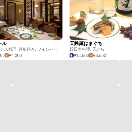
ール
天麩羅はまぐち
ンス料理
,
鉄板焼き
,
ワインバー
日本料理
,
天ぷら
000
¥4,000
¥12,500
¥8,500