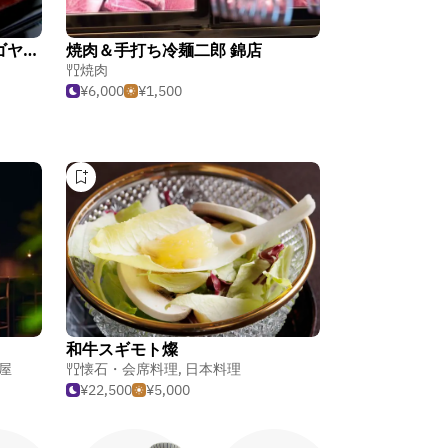
尾張 粋 稲葉 / エスパシオ ナゴヤキャッスル
焼肉＆手打ち冷麺二郎 錦店
焼肉
¥6,000
¥1,500
和牛スギモト燦
屋
懐石・会席料理
,
日本料理
¥22,500
¥5,000