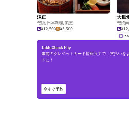
澤正
大皿
鰻
,
日本料理
,
割烹
焼肉
¥12,500
¥3,500
¥12
Tab
TableCheck Pay
事前のクレジットカード情報入力で、支払いを
トに！
今すぐ予約