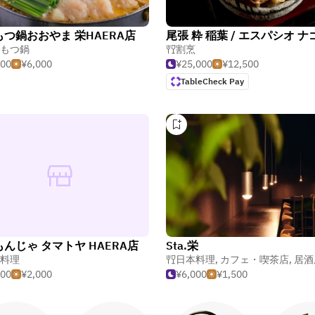
つ鍋おおやま 栄HAERA店
もつ鍋
割烹
000
¥6,000
¥25,000
¥12,500
TableCheck Pay
んじゃ タマトヤ HAERA店
Sta.栄
料理
日本料理
,
カフェ・喫茶店
,
居酒
000
¥2,000
¥6,000
¥1,500