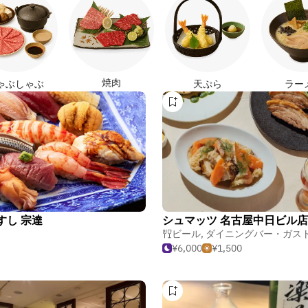
焼肉
ゃぶしゃぶ
天ぷら
ラー
すし 宗達
シュマッツ 名古屋中日ビル店
ビール
,
ダイニングバー・ガストロ
¥6,000
¥1,500