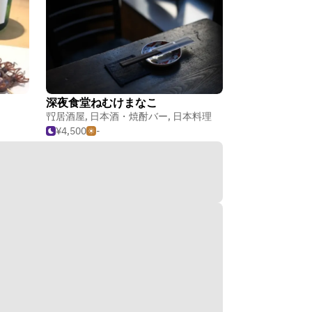
深夜食堂ねむけまなこ
居酒屋
,
日本酒・焼酎バー
,
日本料理
¥4,500
-