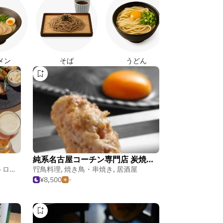
焼き鳥
メン
そば
うどん
純系名古屋コーチン専門店 炭焼ちきんかばぶ
パブ
,
居酒屋
鳥料理
,
焼き鳥・串焼き
,
居酒屋
¥8,500
-