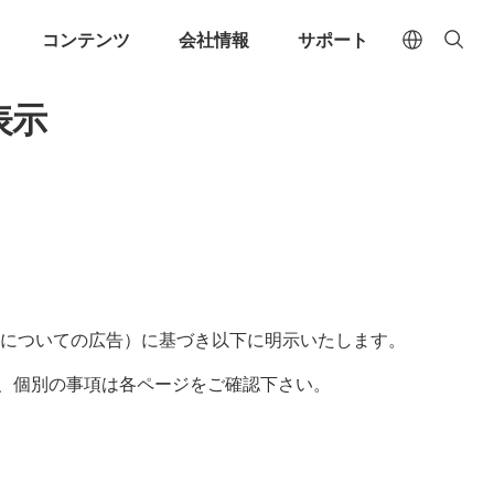
コンテンツ
会社情報
サポート
表示
導入事例
企業情報
TableCheckで予約されたお客様
データブログ
チーム
直感的な予約管理
TableChe
直感的な操作で予約を一元管理
お支払い
ブログ
採用情報
プレスルーム
TableCheckをご利用中の店舗様
効率的な予約受付
攻めるデ
送客手数料なしの公式ウェブ予約
データ活
インフォグラフィッ
沿革
クス
リピーターを生む顧客管理
テイクア
感動を生む最高のおもてなし
24時間
売についての広告）に基づき以下に明示いたします。
、個別の事項は各ページをご確認下さい。
効果的なキャンセル対策
TableChe
キャンセルプロテクション機能
国内外の