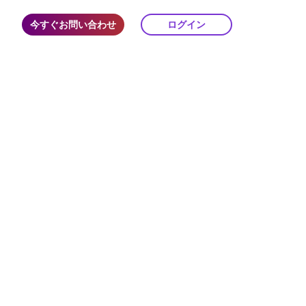
今すぐお問い合わせ
ログイン
ck Pay
をもっと簡単に、速く、スマートに
ータ活用
用で「感覚的」から「戦略的」へ
ウト/デリバリー
自動で予約受付＆一括管理
ck Channels
主要なメディアと連携