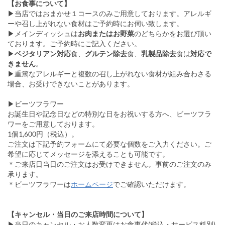
【お食事について】
▶︎当店ではおまかせ１コースのみご用意しております。アレルギ
ーや召し上がれない食材はご予約時にお伺い致します。
▶︎メインディッシュは
お肉またはお野菜
のどちらかをお選び頂い
ております。ご予約時にご記入ください。
▶︎
ベジタリアン対応
食、
グルテン除去
食、
乳製品除去
食は
対応で
きません
。
▶︎重篤なアレルギーと複数の召し上がれない食材が組み合わさる
場合、お受けできないことがあります。
▶︎ビーツフラワー
お誕生日や記念日などの特別な日をお祝いする方へ、ビーツフラ
ワーをご用意しております。
1個1,600円（税込）。
ご注文は下記予約フォームにて必要な個数をご入力ください。ご
希望に応じてメッセージを添えることも可能です。
＊ご来店日当日のご注文はお受けできません。事前のご注文のみ
承ります。
＊ビーツフラワーは
ホームページ
でご確認いただけます。
【キャンセル・当日のご来店時間について】
▶︎当日のキャンセル・お人数変更はお食事代(税込・サービス料別)