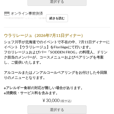
選択する
オンライン事前決済
続きを読む
ご予約可能日
8月26日
食事時間
ランチ
ウラリレージュ（2026年7月11日ディナー）
シェフ川手が北海道でのイベントで不在の中、7月11日ディナーに
イベント【ウラリレージュ】をFlorilègeにて行います。
フロリレージュおよびバー「SODDEN FROG」の料理人、ドリン
ク担当のメンバーが、コースメニューおよびペアリングを考案
し、ご提供いたします。
アルコールまたはノンアルコールペアリングをお付けした今回限
りのメニューとなります。
※アレルギー食材の対応が難しい場合があります。
※消費税・サービス料を含みます。
¥ 30,000
(税サ込)
選択する