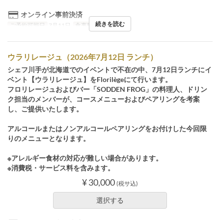
オンライン事前決済
続きを読む
ご予約可能日
7月11日
食事時間
ディナー
ウラリレージュ（2026年7月12日 ランチ）
シェフ川手が北海道でのイベントで不在の中、7月12日ランチにイ
ベント【ウラリレージュ】をFlorilègeにて行います。
フロリレージュおよびバー「SODDEN FROG」の料理人、ドリン
ク担当のメンバーが、コースメニューおよびペアリングを考案
し、ご提供いたします。
アルコールまたはノンアルコールペアリングをお付けした今回限
りのメニューとなります。
※アレルギー食材の対応が難しい場合があります。
※消費税・サービス料を含みます。
¥ 30,000
(税サ込)
選択する