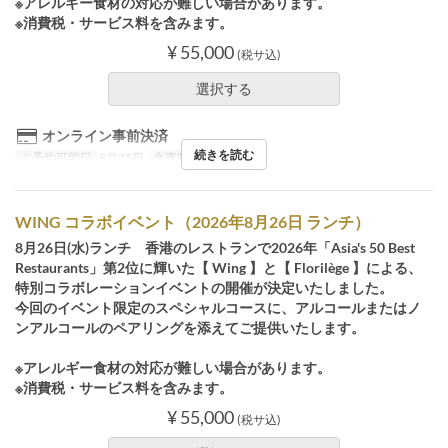
※アレルギー食材の対応が難しい場合があります。
※消費税・サービス料を含みます。
¥ 55,000
(税サ込)
選択する
オンライン事前決済
続きを読む
ご予約可能日
8月25日
食事時間
ディナー
WING コラボイベント（2026年8月26日 ランチ）
8月26日(水)ランチ 香港のレストランで2026年「Asia's 50 Best
Restaurants」第2位に輝いた【 Wing 】と【 Florilège 】による、
特別コラボレーションイベントの開催が決定いたしました。
​今回のイベント限定のスペシャルコースに、アルコールまたはノ
ンアルコールのペアリングを添えてご提供いたします。
※アレルギー食材の対応が難しい場合があります。
※消費税・サービス料を含みます。
¥ 55,000
(税サ込)