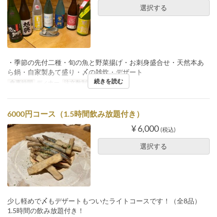
選択する
・季節の先付二種・旬の魚と野菜揚げ・お刺身盛合せ・天然本あ
ら鍋・自家製あて盛り・〆の雑炊・デザート
続きを読む
食事時間
ディナー
注文数制限
2 ~
6000円コース（1.5時間飲み放題付き）
¥ 6,000
(税込)
選択する
少し軽めで〆もデザートもついたライトコースです！（全8品）
1.5時間の飲み放題付き！