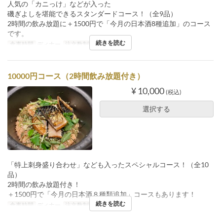
人気の「カニっけ」などが入った
磯ぎよしを堪能できるスタンダードコース！（全9品）
2時間の飲み放題に＋1500円で「今月の日本酒8種追加」のコース
です。
続きを読む
食事時間
ディナー
注文数制限
2 ~
10000円コース（2時間飲み放題付き）
¥ 10,000
(税込)
選択する
「特上刺身盛り合わせ」なども入ったスペシャルコース！（全10
品）
2時間の飲み放題付き！
＋1500円で「今月の日本酒８種類追加」コースもあります！
続きを読む
食事時間
ディナー
注文数制限
2 ~