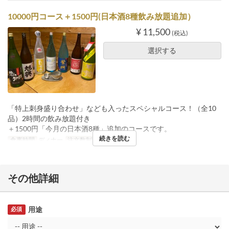
10000円コース＋1500円(日本酒8種飲み放題追加）
¥ 11,500
(税込)
選択する
「特上刺身盛り合わせ」なども入ったスペシャルコース！（全10
品）2時間の飲み放題付き
＋1500円「今月の日本酒8種」追加のコースです。
続きを読む
食事時間
ディナー
注文数制限
2 ~
その他詳細
用途
必須