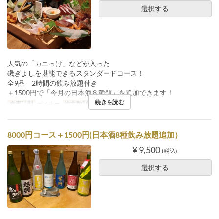
選択する
人気の「カニっけ」などが入った
磯ぎよしを堪能できるスタンダードコース！
全9品 2時間の飲み放題付き
＋1500円で「今月の日本酒８種類」を追加できます！
続きを読む
食事時間
ディナー
注文数制限
2 ~
8000円コース＋1500円(日本酒8種飲み放題追加）
¥ 9,500
(税込)
選択する