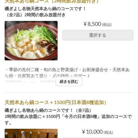
天然本あら鍋コース（2時間飲み放題付き）
磯ぎよし名物天然本あら鍋のコースです！
（全7品）2時間の飲み放題付き
¥ 8,500
(税込)
選択する
・季節の先付二種・旬の魚と野菜揚げ・お刺身盛合せ・天然本あ
ら鍋・自家製あて盛り・〆の雑炊・デザート
続きを読む
食事時間
ディナー
注文数制限
2 ~
天然本あら鍋コース＋1500円(日本酒8種追加）
磯ぎよし名物あら鍋のコースです！（全7品）
2時間の飲み放題に＋1500円「今月の日本酒8種」追加のコースで
す。
¥ 10,000
(税込)