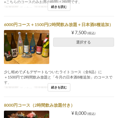
※こちらのコースのみお席の時間は2時間です。
続きを読む
食事時間
ディナー
注文数制限
2 ~
6000円コース＋1500円(2時間飲み放題＋日本酒8種追加）
¥ 7,500
(税込)
選択する
少し軽めで〆もデザートもついたライトコース（全8品）に
＋1500円で2時間飲み放題と「今月の日本酒8種追加」のコースで
す。
続きを読む
食事時間
ディナー
注文数制限
2 ~
8000円コース（2時間飲み放題付き）
¥ 8,000
(税込)