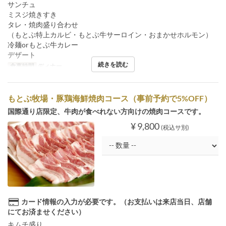
サンチュ
ミスジ焼きすき
タレ・焼肉盛り合わせ
（もとぶ特上カルビ・もとぶ牛サーロイン・おまかせホルモン）
冷麺orもとぶ牛カレー
デザート
続きを読む
食事時間
ディナー
もとぶ牧場・豚鶏海鮮焼肉コース（事前予約で5%OFF）
国際通り店限定、牛肉が食べれない方向けの焼肉コースです。
¥ 9,800
(税込サ別)
カード情報の入力が必要です。（お支払いは来店当日、店舗
にてお済ませください）
キムチ盛り