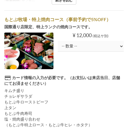
続きを読む
食事時間
ディナー
もとぶ牧場・特上焼肉コース（事前予約で5%OFF）
国際通り店限定、特上ランクの焼肉コースです。
¥ 12,000
(税込サ別)
カード情報の入力が必要です。（お支払いは来店当日、店舗
にてお済ませください）
キムチ盛り
チョレギサラダ
もとぶ牛ローストビーフ
上タン
もとぶ牛肉寿司
塩・焼肉盛り合わせ
（もとぶ牛特上ロース・もとぶ牛ヒレ・ホタテ）