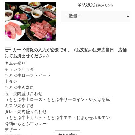
¥ 9,800
(税込サ別)
カード情報の入力が必要です。（お支払いは来店当日、店舗
にてお済ませください）
キムチ盛り
チョレギサラダ
もとぶ牛ローストビーフ
上タン
もとぶ牛肉寿司
塩・焼肉盛り合わせ
（もとぶ牛上ロース・もとぶ牛サーロイン・やんばる豚）
ミスジ焼きすき
タレ・焼肉盛り合わせ
（もとぶ牛上カルビ・もとぶ牛モモ・おまかせホルモン）
冷麺orもとぶ牛カレー
デザート