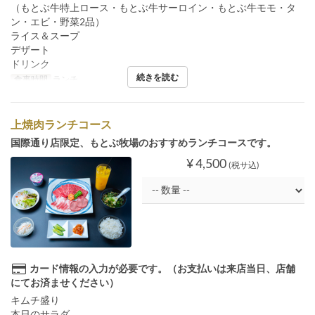
（もとぶ牛特上ロース・もとぶ牛サーロイン・もとぶ牛モモ・タ
ン・エビ・野菜2品）
ライス＆スープ
デザート
ドリンク
続きを読む
食事時間
ランチ
上焼肉ランチコース
国際通り店限定、もとぶ牧場のおすすめランチコースです。
¥ 4,500
(税サ込)
カード情報の入力が必要です。（お支払いは来店当日、店舗
にてお済ませください）
キムチ盛り
本日のサラダ