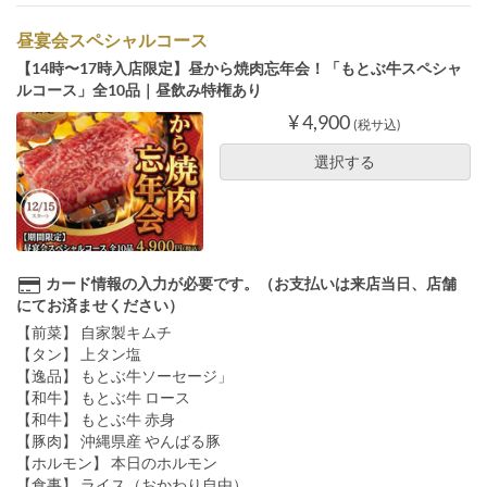
昼宴会スペシャルコース
【14時〜17時入店限定】昼から焼肉忘年会！「もとぶ牛スペシャ
ルコース」全10品｜昼飲み特権あり
¥ 4,900
(税サ込)
選択する
カード情報の入力が必要です。（お支払いは来店当日、店舗
にてお済ませください）
【前菜】 自家製キムチ
【タン】 上タン塩
【逸品】 もとぶ牛ソーセージ」
【和牛】 もとぶ牛 ロース
【和牛】 もとぶ牛 赤身
【豚肉】 沖縄県産 やんばる豚
【ホルモン】 本日のホルモン
【食事】 ライス（おかわり自由）