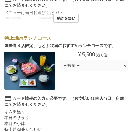
にてお済ませください）
メニューは当日お選びください。
続きを読む
食事時間
ディナー
注文数制限
10 ~
特上焼肉ランチコース
国際通り店限定、もとぶ牧場のおすすめランチコースです。
¥ 5,500
(税サ込)
カード情報の入力が必要です。（お支払いは来店当日、店舗
にてお済ませください）
キムチ盛り
本日のサラダ
本日の小鉢
特上焼肉盛り合わせ