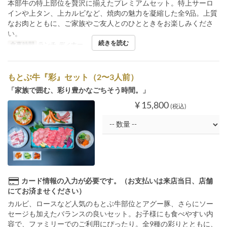
本部牛の特上部位を贅沢に揃えたプレミアムセット。特上サーロ
インや上タン、上カルビなど、焼肉の魅力を凝縮した全9品。上質
なお肉とともに、ご家族やご友人とのひとときをお楽しみくださ
い。
続きを読む
食事時間
ランチ, ディナー
もとぶ牛『彩』セット（2〜3人前）
「家族で囲む、彩り豊かなごちそう時間。」
¥ 15,800
(税込)
カード情報の入力が必要です。（お支払いは来店当日、店舗
にてお済ませください）
カルビ、ロースなど人気のもとぶ牛部位とアグー豚、さらにソー
セージも加えたバランスの良いセット。お子様にも食べやすい内
容で、ファミリーでのご利用にぴったり。全9種の彩りとともに、