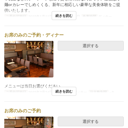
麺orカレーでしめくくる、新年に相応しい豪華な美食体験をご提
供いたします。
続きを読む
ご予約可能日
2025年1月11日 ~ 2025年2月28日
食事時間
ディナー
お席のみのご予約・ディナー
選択する
メニューは当日お選びください。
続きを読む
ご予約可能日
2025年7月24日 ~
食事時間
ディナー
注文数制限
~ 9
お席のみのご予約
選択する