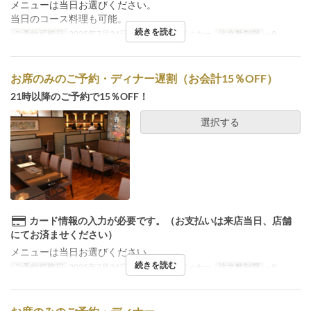
メニューは当日お選びください。
当日のコース料理も可能。
続きを読む
ご予約可能日
2025年7月24日 ~
食事時間
ディナー
注文数制限
~ 9
お席のみのご予約・ディナー遅割（お会計15％OFF）
21時以降のご予約で15％OFF！
選択する
カード情報の入力が必要です。（お支払いは来店当日、店舗
にてお済ませください）
メニューは当日お選びください。
続きを読む
ご予約可能日
2025年7月24日 ~
食事時間
ディナー
注文数制限
~ 9