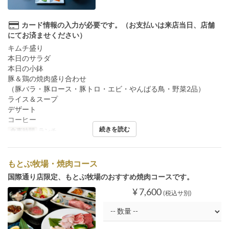
カード情報の入力が必要です。（お支払いは来店当日、店舗
にてお済ませください）
キムチ盛り
本日のサラダ
本日の小鉢
豚＆鶏の焼肉盛り合わせ
（豚バラ・豚ロース・豚トロ・エビ・やんばる鳥・野菜2品）
ライス＆スープ
デザート
コーヒー
続きを読む
食事時間
ランチ
もとぶ牧場・焼肉コース
国際通り店限定、もとぶ牧場のおすすめ焼肉コースです。
¥ 7,600
(税込サ別)