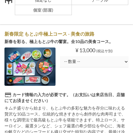
個室 (部屋)
新春限定 もとぶ牛極上コース - 美食の旅路
新春を彩る、極上もとぶ牛の饗宴。全10品の美食コース。
¥ 13,000
(税込サ別)
カード情報の入力が必要です。（お支払いは来店当日、店舗
にてお済ませください）
キムチ盛りから始まり、もとぶ牛の多彩な魅力を存分に味わえる
贅沢な10品コース。伝統的な焼きすきから創作的な肉寿司まで、
様々な調理法で最高級もとぶ牛を堪能できます。特上ロース、サ
ーロイン、厳選タンなど、シェフ厳選の希少部位を中心に、海老
や帆立などのシーフードも織り交ぜた特別な内容です。最後は冷