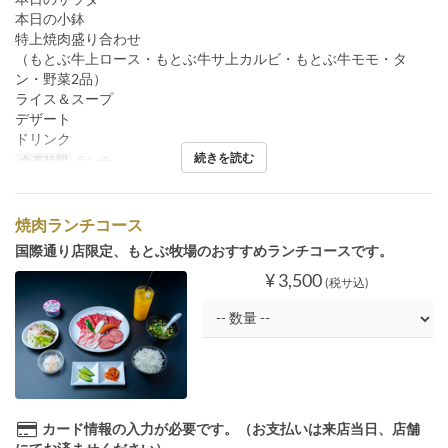
本日の小鉢
特上焼肉盛り合わせ
（もとぶ牛上ロース・もとぶ牛サ上カルビ・もとぶ牛モモ・タ
ン・野菜2品）
ライス＆スープ
デザート
ドリンク
続きを読む
食事時間
ランチ
焼肉ランチコース
国際通り店限定、もとぶ牧場のおすすめランチコースです。
¥ 3,500
(税サ込)
カード情報の入力が必要です。（お支払いは来店当日、店舗