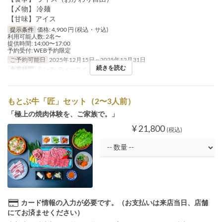
【〆物】 冷麺
【甘味】アイス
提示条件
価格: 4,900 円 (税込・サ込)
利用可能人数: 2名〜
提供時間: 14:00〜17:00
予約受付: WEB予約限定
ご予約可能日
2025年12月15日 ~ 2025年12月31日
続きを読む
食事時間
ランチ, ティータイム, ディナー
もとぶ牛「匠」セット（2〜3人前）
「極上の焼肉体験を、ご家族で。」
¥ 21,800
(税込)
カード情報の入力が必要です。（お支払いは来店当日、店舗
にてお済ませください）