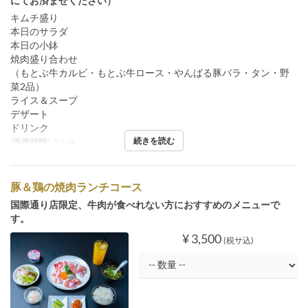
にてお済ませください）
キムチ盛り
本日のサラダ
本日の小鉢
焼肉盛り合わせ
（もとぶ牛カルビ・もとぶ牛ロース・やんばる豚バラ・タン・野
菜2品）
ライス＆スープ
デザート
ドリンク
続きを読む
食事時間
ランチ
豚＆鶏の焼肉ランチコース
国際通り店限定、牛肉が食べれない方におすすめのメニューで
す。
¥ 3,500
(税サ込)