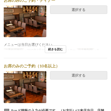
お席のみのご予約・ディナー
選択する
メニューは当日お選びください。
続きを読む
ご予約可能日
~ 2025年7月23日
食事時間
ディナー
注文数制限
~ 9
お席のみのご予約（10名以上）
選択する
カード情報の入力が必要です。（お支払いは来店当日、店舗