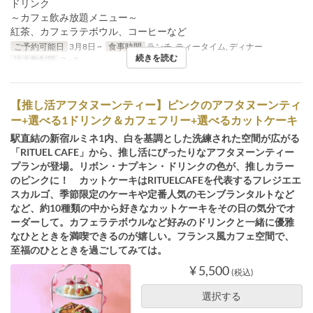
ドリンク
～カフェ飲み放題メニュー～
紅茶、カフェラテボウル、コーヒーなど
ご予約可能日
3月8日 ~
食事時間
ランチ, ティータイム, ディナー
続きを読む
注文数制限
2 ~ 3
【推し活アフタヌーンティー】ピンクのアフタヌーンティ
ー+選べる1ドリンク＆カフェフリー+選べるカットケーキ
駅直結の新宿ルミネ1内、白を基調とした洗練された空間が広がる
「RITUEL CAFE」から、推し活にぴったりなアフタヌーンティー
プランが登場。リボン・ナプキン・ドリンクの色が、推しカラー
のピンクに！ カットケーキはRITUELCAFEを代表するフレジエエ
スカルゴ、季節限定のケーキや定番人気のモンブランタルトなど
など、約10種類の中から好きなカットケーキをその日の気分でオ
ーダーして。カフェラテボウルなど好みのドリンクと一緒に優雅
なひとときを満喫できるのが嬉しい。フランス風カフェ空間で、
至福のひとときを過ごしてみては。
¥ 5,500
(税込)
選択する