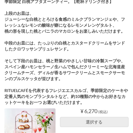
季節限定 白桃アフタヌーンティー。【乾杯ドリンク付き】
上段のお皿は、
ジューシーな白桃ととろける食感のミルクブランマンジェや、フ
レッシュなレモンの酸味が癖になるレモンメレンゲタルト、
桃の形を現した桃とバニラのマカロンをお楽しみいただけます。
中段のお皿には、たっぷりの白桃とカスタードクリームをサンド
したクロワッサンブリュレサンド。
そして下段のお皿は、桃と野菜のやさしい甘味の冷製スープや、
スペイン産ハモンセラーノ生ハムで包んだクリーミーな北海道産
クリームチーズ、ディルが香るサワークリームとスモークサーモ
ンのブルスケッタが並びます。
RITUELCAFÉを代表するフレジエエスカルゴ、季節限定のケーキや
定番人気のモンブランタルトなど、約10種類の中からお好きなカ
ットケーキをお一つ お選びいただけます。
¥ 6,270
(税込)
選択する