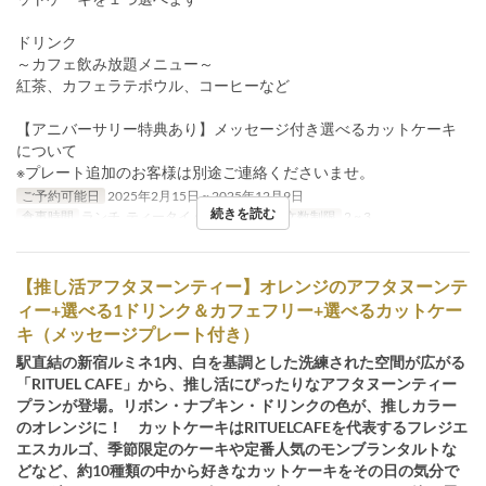
ドリンク
～カフェ飲み放題メニュー～
紅茶、カフェラテボウル、コーヒーなど
【アニバーサリー特典あり】メッセージ付き選べるカットケーキ
について
※プレート追加のお客様は別途ご連絡くださいませ。
ご予約可能日
2025年2月15日 ~ 2025年12月9日
続きを読む
食事時間
ランチ, ティータイム, ディナー
注文数制限
2 ~ 3
【推し活アフタヌーンティー】オレンジのアフタヌーンテ
ィー+選べる1ドリンク＆カフェフリー+選べるカットケー
キ（メッセージプレート付き）
駅直結の新宿ルミネ1内、白を基調とした洗練された空間が広がる
「RITUEL CAFE」から、推し活にぴったりなアフタヌーンティー
プランが登場。リボン・ナプキン・ドリンクの色が、推しカラー
のオレンジに！ カットケーキはRITUELCAFEを代表するフレジエ
エスカルゴ、季節限定のケーキや定番人気のモンブランタルトな
どなど、約10種類の中から好きなカットケーキをその日の気分で