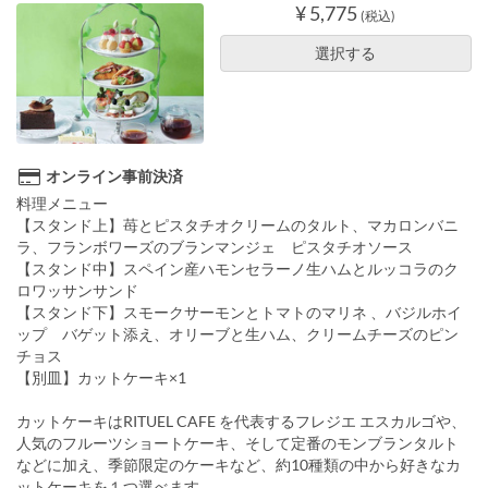
¥ 5,775
(税込)
選択する
オンライン事前決済
料理メニュー
【スタンド上】苺とピスタチオクリームのタルト、マカロンバニ
ラ、フランボワーズのブランマンジェ ピスタチオソース
【スタンド中】スペイン産ハモンセラーノ生ハムとルッコラのク
ロワッサンサンド
【スタンド下】スモークサーモンとトマトのマリネ 、バジルホイ
ップ バゲット添え、オリーブと生ハム、クリームチーズのピン
チョス
【別皿】カットケーキ×1
カットケーキはRITUEL CAFE を代表するフレジエ エスカルゴや、
人気のフルーツショートケーキ、そして定番のモンブランタルト
などに加え、季節限定のケーキなど、約10種類の中から好きなカ
ットケーキを１つ選べます