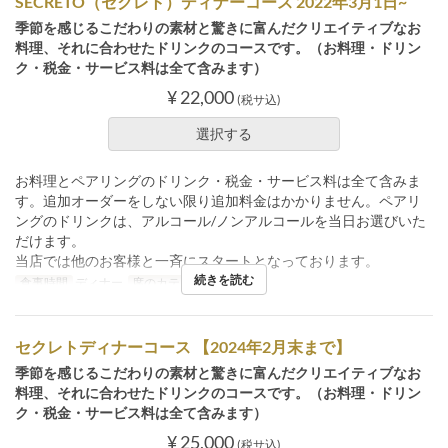
SECRETO（セクレト）ディナーコース 2022年3月1日~
季節を感じるこだわりの素材と驚きに富んだクリエイティブなお
料理、それに合わせたドリンクのコースです。（お料理・ドリン
ク・税金・サービス料は全て含みます）
¥ 22,000
(税サ込)
選択する
お料理とペアリングのドリンク・税金・サービス料は全て含みま
す。追加オーダーをしない限り追加料金はかかりません。ペアリ
ングのドリンクは、アルコール/ノンアルコールを当日お選びいた
だけます。
当店では他のお客様と一斉にスタートとなっております。
続きを読む
食事時間
ディナー
席のカテゴリ
店内
セクレトディナーコース 【2024年2月末まで】
季節を感じるこだわりの素材と驚きに富んだクリエイティブなお
料理、それに合わせたドリンクのコースです。（お料理・ドリン
ク・税金・サービス料は全て含みます）
¥ 25,000
(税サ込)