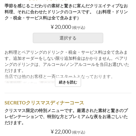
季節を感じるこだわりの素材と驚きに富んだクリエイティブなお
料理、それに合わせたドリンクのコースです。（お料理・ドリン
ク・税金・サービス料は全て含みます）
¥ 20,000
(税サ込)
選択する
お料理とペアリングのドリンク・税金・サービス料は全て含みま
す。追加オーダーをしない限り追加料金はかかりません。ペアリ
ングのドリンクは、アルコール/ノンアルコールを当日お選びいた
だけます。
当店では他のお客様と一斉にスタートとなっております。
続きを読む
食事時間
ディナー
席のカテゴリ
店内
SECRETOクリスマスディナーコース
クリスマス限定の特別メニューです。厳選された素材と驚きのプ
レゼンテーションで、特別な方とプレミアムな夜をお過ごしいた
だけます。
¥ 22,000
(税サ込)