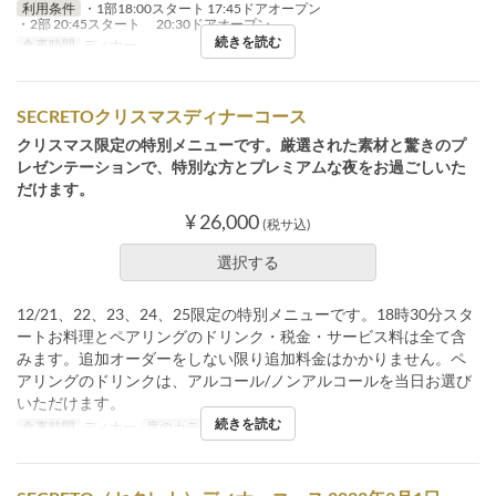
利用条件
・1部18:00スタート 17:45ドアオープン
・2部 20:45スタート 20:30ドアオープン
続きを読む
食事時間
ディナー
SECRETOクリスマスディナーコース
クリスマス限定の特別メニューです。厳選された素材と驚きのプ
レゼンテーションで、特別な方とプレミアムな夜をお過ごしいた
だけます。
¥ 26,000
(税サ込)
選択する
12/21、22、23、24、25限定の特別メニューです。18時30分スタ
ートお料理とペアリングのドリンク・税金・サービス料は全て含
みます。追加オーダーをしない限り追加料金はかかりません。ペ
アリングのドリンクは、アルコール/ノンアルコールを当日お選び
いただけます。
続きを読む
食事時間
ディナー
席のカテゴリ
店内