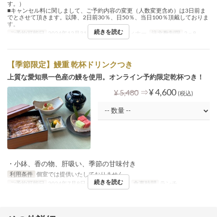
す。）
■キャンセル料に関しまして、ご予約内容の変更（人数変更含め）は3日前ま
でとさせて頂きます。以降、2日前30％、日50％、当日100％頂戴しておりま
す。
続きを読む
ご予約可能日
2024年12月31日
食事時間
ディナー
注文数制限
2 ~ 8
【季節限定】鰻重 乾杯ドリンクつき
上質な愛知県一色産の鰻を使用。オンライン予約限定乾杯つき！
⇒
¥ 4,600
¥ 5,480
(税込)
・小鉢、香の物、肝吸い、季節の甘味付き
利用条件
個室では提供いたしておりません。
続きを読む
ご予約可能日
2024年7月8日 ~ 2024年8月5日
食事時間
ランチ