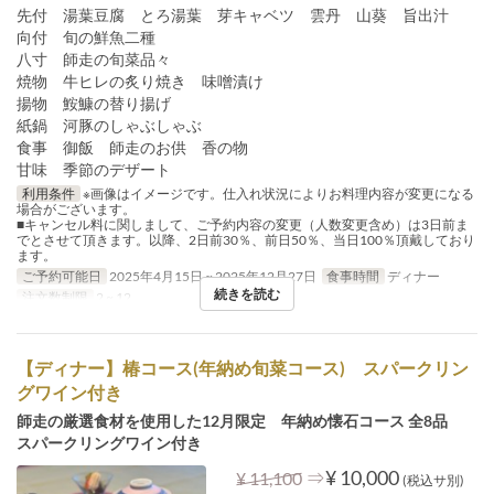
先付 湯葉豆腐 とろ湯葉 芽キャベツ 雲丹 山葵 旨出汁
向付 旬の鮮魚二種
八寸 師走の旬菜品々
焼物 牛ヒレの炙り焼き 味噌漬け
揚物 鮟鱇の替り揚げ
紙鍋 河豚のしゃぶしゃぶ
食事 御飯 師走のお供 香の物
甘味 季節のデザート
利用条件
※画像はイメージです。仕入れ状況によりお料理内容が変更になる
場合がございます。
■キャンセル料に関しまして、ご予約内容の変更（人数変更含め）は3日前ま
でとさせて頂きます。以降、2日前30％、前日50％、当日100％頂戴しており
ます。
ご予約可能日
2025年4月15日 ~ 2025年12月27日
食事時間
ディナー
続きを読む
注文数制限
2 ~ 12
【ディナー】椿コース(年納め旬菜コース) スパークリン
グワイン付き
師走の厳選食材を使用した12月限定 年納め懐石コース 全8品
スパークリングワイン付き
⇒
¥ 10,000
¥ 11,100
(税込サ別)