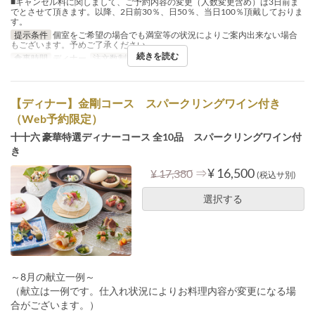
■キャンセル料に関しまして、ご予約内容の変更（人数変更含め）は3日前ま
でとさせて頂きます。以降、2日前30％、日50％、当日100％頂戴しておりま
す。
提示条件
個室をご希望の場合でも満室等の状況によりご案内出来ない場合
もございます。予めご了承ください。
続きを読む
食事時間
ディナー
注文数制限
2 ~ 12
【ディナー】金剛コース スパークリングワイン付き
（Web予約限定）
十十六 豪華特選ディナーコース 全10品 スパークリングワイン付
き
⇒
¥ 16,500
¥ 17,380
(税込サ別)
選択する
～8月の献立一例～
（献立は一例です。仕入れ状況によりお料理内容が変更になる場
合がございます。）