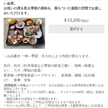
い会席。
お祝いの席を彩る季節の美味を、落ちついた個室の空間でお楽し
みいただけます。
¥ 13,200
(税込)
選択する
～お品書き 一例～季節、仕入れにより内容が異なります。
先付、向付（牡丹海老など季節の鮮魚三種）、祝椀（蛤吸な
ど）、八寸（季節の前菜）
家喜物（伊勢海老姿ハーフサイズ）、多喜物、揚物（紅白揚
げ）、食事、甘味
利用条件
※画像はイメージです。仕入れ状況によりお料理内容が変更になる
場合がございます。
＊個室料として、ランチ5,500円（税込）、ディナー11,000円（税込）別途頂
戴いたします。
（個室は最大12名様までご利用頂けます）
＊特別コースにつき、ご予約は3日前までとさせて頂きます。
＊キャンセル料に関しまして、ご予約内容の変更（人数変更含め）は3日前ま