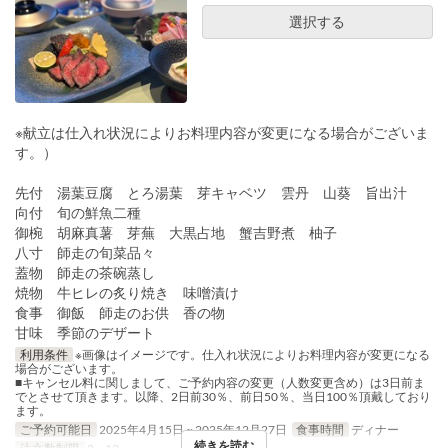
選択する
※献立は仕入れ状況によりお料理内容が変更になる場合がございま
す。）
先付 湯葉豆腐 とろ湯葉 芽キャベツ 雲丹 山葵 旨出汁
向付 旬の鮮魚二種
御椀 胡麻真薯 芽蕪 大黒占地 蟹吉野煮 柚子
八寸 師走の旬菜品々
蓋物 師走の茶碗蒸し
焼物 牛ヒレの炙り焼き 味噌漬け
食事 御飯 師走のお供 香の物
甘味 季節のデザート
利用条件
※画像はイメージです。仕入れ状況によりお料理内容が変更になる
場合がございます。
■キャンセル料に関しまして、ご予約内容の変更（人数変更含め）は3日前ま
でとさせて頂きます。以降、2日前30％、前日50％、当日100％頂戴しており
ます。
ご予約可能日
2025年4月15日 ~ 2025年12月27日
食事時間
ディナー
続きを読む