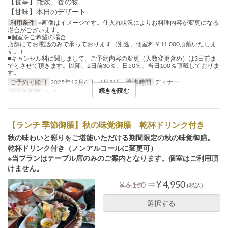
【食事】雑炊、香の物
【甘味】本日のデザート
利用条件
※画像はイメージです。仕入れ状況によりお料理内容が変更になる
場合がございます。
■個室をご希望の場合
店舗にてお電話のみで承っております（別途、個室料￥11,000頂戴いたしま
す。）
■キャンセル料に関しまして、ご予約内容の変更（人数変更含め）は3日前ま
でとさせて頂きます。以降、2日前30％、日50％、当日100％頂戴しておりま
す。
ご予約可能日
2025年12月6日 ~ 1月31日
食事時間
ディナー
続きを読む
注文数制限
2 ~ 8
【ランチ 季節御膳】秋の味覚御膳 乾杯ドリンク付き
秋の味わいと彩りをご堪能いただける期間限定の秋の味覚御膳。
乾杯ドリンク付き（ノンアルコールに変更可）
※当プランはテーブル席のみのご案内となります。個室はご利用頂
けません。
⇒
¥ 4,950
¥ 6,160
(税込)
選択する