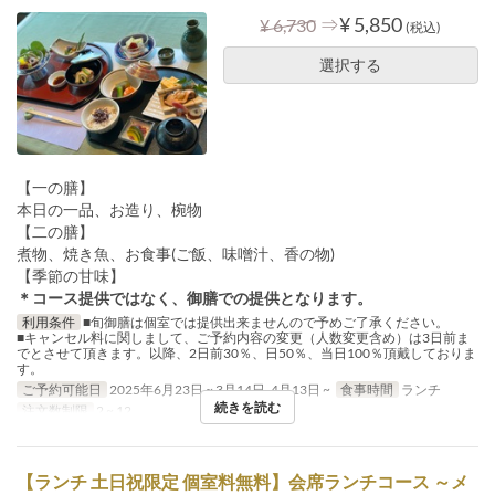
⇒
¥ 5,850
¥ 6,730
(税込)
選択する
【一の膳】
本日の一品、お造り、椀物
【二の膳】
煮物、焼き魚、お食事(ご飯、味噌汁、香の物)
【季節の甘味】
＊コース提供ではなく、御膳での提供となります。
利用条件
■旬御膳は個室では提供出来ませんので予めご了承ください。
■キャンセル料に関しまして、ご予約内容の変更（人数変更含め）は3日前ま
でとさせて頂きます。以降、2日前30％、日50％、当日100％頂戴しておりま
す。
ご予約可能日
2025年6月23日 ~ 3月14日, 4月13日 ~
食事時間
ランチ
続きを読む
注文数制限
2 ~ 12
【ランチ 土日祝限定 個室料無料】会席ランチコース ～メ