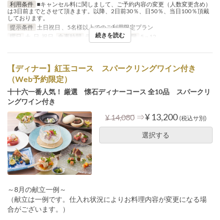
利用条件
■キャンセル料に関しまして、ご予約内容の変更（人数変更含め）
は3日前までとさせて頂きます。以降、2日前30％、日50％、当日100％頂戴
しております。
提示条件
土日祝日 、5名様以上でのご利用限定プラン
続きを読む
曜日
土, 日, 祝日
食事時間
ランチ
注文数制限
5 ~ 12
【ディナー】紅玉コース スパークリングワイン付き
（Web予約限定）
十十六一番人気！ 厳選 懐石ディナーコース 全10品 スパークリ
ングワイン付き
⇒
¥ 13,200
¥ 14,080
(税込サ別)
選択する
～8月の献立一例～
（献立は一例です。仕入れ状況によりお料理内容が変更になる場
合がございます。）