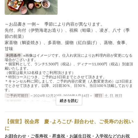
～お品書き 一例～ 季節により内容が異なります。
先付、向付（伊勢海老お造り）、祝椀（蛤吸）、凌ぎ、八寸（季
節の前菜）
家喜物（鯛姿焼き）、多喜物、揚物（紅白揚げ）、蒸物、食事、
甘味
利用条件
※画像はイメージです。仕入れ状況によりお料理内容が変更になる
場合がございます。
＊個室料として、ランチ5,500円（税込）、ディナー11,000円（税込）別途頂
戴いたします。
（個室は最大12名様までご利用頂けます）
＊特別コースにつき、ご予約は3日前までとさせて頂きます。
＊キャンセル料に関しまして、ご予約内容の変更（人数変更含め）は3日前ま
でとさせて頂きます。以降、2日前30％、日50％、当日100％頂戴しておりま
す。
ご予約可能日
~ 2024年12月22日, 2025年1月14日 ~
曜日
土, 日, 祝日
続きを読む
食事時間
ランチ, ディナー
注文数制限
2 ~ 8
【個室】祝会席 慶 -よろこび- 顔合わせ、ご長寿のお祝い
に
お顔合わせ・ご長寿祝・昇進祝・お誕生日祝・入学祝などのお祝