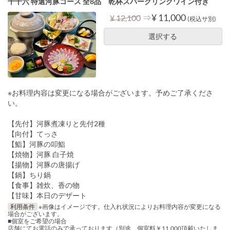
十十六 特選河豚コース 全8品 乾杯スパークリングワイン付き
⇒
¥ 11,000
¥ 12,100
(税込サ別)
選択する
※お料理内容は変更になる場合がございます。予めご了承くださ
い。
【先付】河豚煮凍りと先付2種
【向付】てっさ
【鮨】河豚の叩鮨
【焼物】河豚 白子焼
【揚物】河豚の唐揚げ
【鍋】ちり鍋
【食事】雑炊、香の物
【甘味】本日のデザート
利用条件
※画像はイメージです。仕入れ状況によりお料理内容が変更になる
場合がございます。
■個室をご希望の場合
店舗にてお電話のみで承っております（別途、個室料￥11,000頂戴いたしま