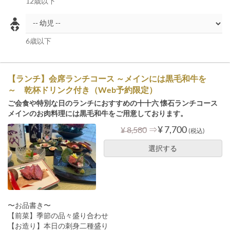
12歳以下
6歳以下
【ランチ】会席ランチコース ～メインには黒毛和牛を
～ 乾杯ドリンク付き（Web予約限定）
ご会食や特別な日のランチにおすすめの十十六 懐石ランチコース
メインのお肉料理には黒毛和牛をご用意しております。
⇒
¥ 7,700
¥ 8,580
(税込)
選択する
〜お品書き〜
【前菜】季節の品々盛り合わせ
【お造り】本日の刺身二種盛り