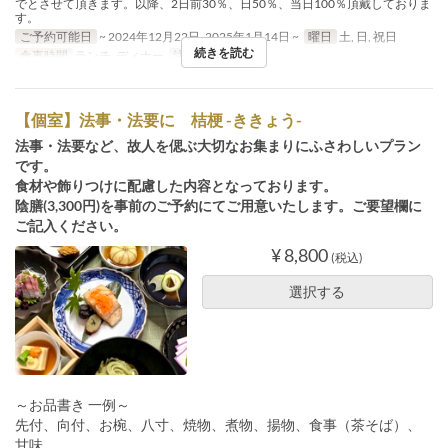
でとさせて頂きます。以降、2日前30％、日50％、当日100％頂戴しておりま
す。
ご予約可能日
~ 2024年12月22日, 2025年1月14日 ~
曜日
土, 日, 祝日
続きを読む
食事時間
ランチ, ディナー
注文数制限
2 ~ 8
【個室】法事・法要に 桔梗 -ききょう-
法事・法要など、故人を偲ぶ大切なお集まりにふさわしいプラン
です。
食材や飾りつけに配慮した内容となっております。
陰膳(3,300円)を事前のご予約にてご用意いたします。ご要望欄に
ご記入ください。
¥ 8,800
(税込)
選択する
～お品書き 一例～
先付、向付、お椀、八寸、焼物、煮物、揚物、食事（茶そば）、
甘味