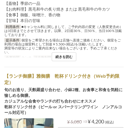
【蓋物】季節の一品
【お肉料理】黒毛和牛の炙り焼き または 黒毛和牛の牛カツ
【食事】御飯、味噌汁、香の物
【甘味】本日の甘味
利用条件
■キャンセル料に関しまして、ご予約内容の変更（人数変更含め）
は3日前までとさせて頂きます。以降、2日前30％、日50％、当日100％頂戴
しております。
提示条件
個室をご希望される場合は店舗へ直接ご連絡ください。個室をご
利用の場合は個室料として別途￥5,500-(税込)を頂戴いたします。
満室等の状況によりご案内出来ない場合もございます。予めご了承くださ
い。
続きを読む
食事時間
ランチ
注文数制限
2 ~ 12
【ランチ御膳】雅御膳 乾杯ドリンク付き（Web予約限
定）
旬のお造り、天麩羅盛り合わせ、小鉢2種、お食事と和食を気軽に
愉しめる御膳。
カジュアルな会食やランチの打ち合わせにオススメ
乾杯ドリンク付き（ビール or スパークリングワイン ノンアルコ
ール対応可）
⇒
¥ 4,200
¥ 5,080
(税込)