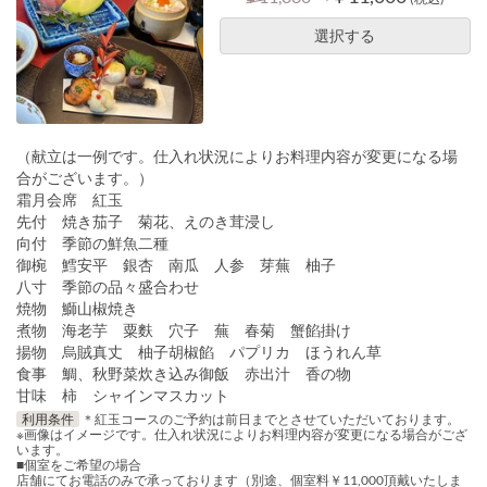
選択する
（献立は一例です。仕入れ状況によりお料理内容が変更になる場
合がございます。）
霜月会席 紅玉
先付 焼き茄子 菊花、えのき茸浸し
向付 季節の鮮魚二種
御椀 鱈安平 銀杏 南瓜 人参 芽蕪 柚子
八寸 季節の品々盛合わせ
焼物 鰤山椒焼き
煮物 海老芋 粟麩 穴子 蕪 春菊 蟹餡掛け
揚物 烏賊真丈 柚子胡椒餡 パプリカ ほうれん草
食事 鯛、秋野菜炊き込み御飯 赤出汁 香の物
甘味 柿 シャインマスカット
利用条件
＊紅玉コースのご予約は前日までとさせていただいております。
※画像はイメージです。仕入れ状況によりお料理内容が変更になる場合がござ
います。
■個室をご希望の場合
店舗にてお電話のみで承っております（別途、個室料￥11,000頂戴いたしま