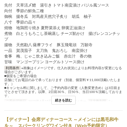
先付 天草活〆鱧 湯引き トマト南蛮漬け バジル風ソース
向付 季節の鮮魚二種
御椀 揚冬瓜 対馬産天然穴子炙り 胡瓜 柚子
八寸 季節の品々
焼物 地鶏照り焼き 夏野菜添え 卵黄正油漬け
煮物 白とうもろこし茶碗蒸し チーズ餡かけ 揚げレンコンチッ
プ
揚物 天然勘八 薩摩フライ 豚玉飛竜頭 万願寺
一品 賀茂茄子 太刀魚 鬼おろし 南蛮掛け
食事 梅、じゃこ炊き込みご飯 赤出汁 香の物
甘味 マンゴープリン ヨーグルトソース掛け
利用条件
※画像はイメージです。仕入れ状況によりお料理内容が変更になる
場合がございます。
■個室をご希望の場合
店舗にてお電話のみで承っております（別途、個室料￥11,000頂戴いたしま
す。）
■キャンセル料に関しまして、ご予約内容の変更（人数変更含め）は3日前ま
でとさせて頂きます。以降、2日前30％、日50％、当日100％頂戴しておりま
す。
続きを読む
ご予約可能日
2025年4月15日 ~
食事時間
ディナー
注文数制限
2 ~
【ディナー】会席ディナーコース ～メインには黒毛和牛
を～ スパークリングワイン付き（Web予約限定）