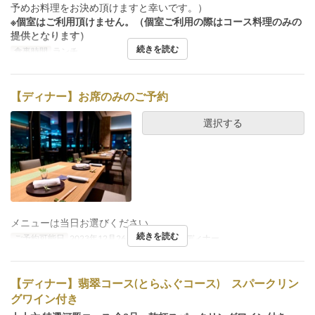
予めお料理をお決め頂けますと幸いです。）
※個室はご利用頂けません。（個室ご利用の際はコース料理のみの
提供となります）
続きを読む
食事時間
ランチ
【ディナー】お席のみのご予約
選択する
メニューは当日お選びください。
続きを読む
ご予約可能日
2023年12月26日 ~
食事時間
ディナー
【ディナー】翡翠コース(とらふぐコース) スパークリン
グワイン付き