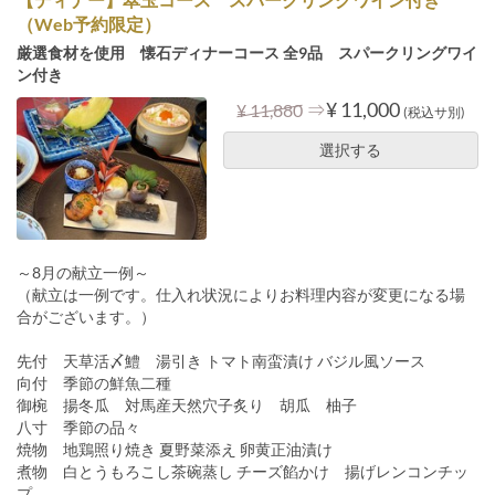
（Web予約限定）
厳選食材を使用 懐石ディナーコース 全9品 スパークリングワイ
ン付き
⇒
¥ 11,000
¥ 11,880
(税込サ別)
選択する
～8月の献立一例～
（献立は一例です。仕入れ状況によりお料理内容が変更になる場
合がございます。）
先付 天草活〆鱧 湯引き トマト南蛮漬け バジル風ソース
向付 季節の鮮魚二種
御椀 揚冬瓜 対馬産天然穴子炙り 胡瓜 柚子
八寸 季節の品々
焼物 地鶏照り焼き 夏野菜添え 卵黄正油漬け
煮物 白とうもろこし茶碗蒸し チーズ餡かけ 揚げレンコンチッ
プ