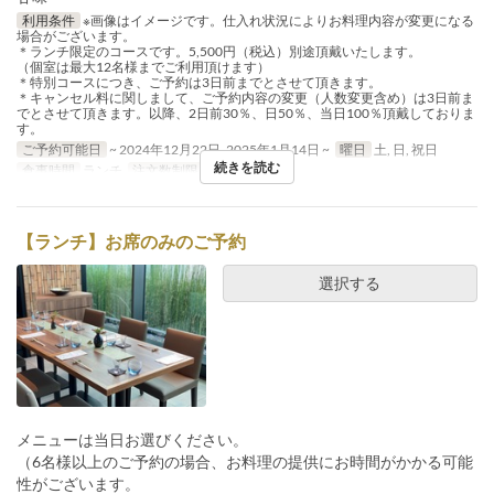
利用条件
※画像はイメージです。仕入れ状況によりお料理内容が変更になる
場合がございます。
＊ランチ限定のコースです。5,500円（税込）別途頂戴いたします。
（個室は最大12名様までご利用頂けます）
＊特別コースにつき、ご予約は3日前までとさせて頂きます。
＊キャンセル料に関しまして、ご予約内容の変更（人数変更含め）は3日前ま
でとさせて頂きます。以降、2日前30％、日50％、当日100％頂戴しておりま
す。
ご予約可能日
~ 2024年12月22日, 2025年1月14日 ~
曜日
土, 日, 祝日
続きを読む
食事時間
ランチ
注文数制限
4 ~ 8
【ランチ】お席のみのご予約
選択する
メニューは当日お選びください。
（6名様以上のご予約の場合、お料理の提供にお時間がかかる可能
性がございます。