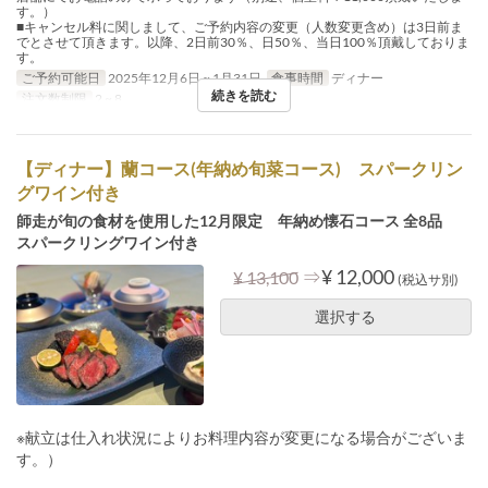
す。）
■キャンセル料に関しまして、ご予約内容の変更（人数変更含め）は3日前ま
でとさせて頂きます。以降、2日前30％、日50％、当日100％頂戴しておりま
す。
ご予約可能日
2025年12月6日 ~ 1月31日
食事時間
ディナー
続きを読む
注文数制限
2 ~ 8
【ディナー】蘭コース(年納め旬菜コース) スパークリン
グワイン付き
師走が旬の食材を使用した12月限定 年納め懐石コース 全8品
スパークリングワイン付き
⇒
¥ 12,000
¥ 13,100
(税込サ別)
選択する
※献立は仕入れ状況によりお料理内容が変更になる場合がございま
す。）