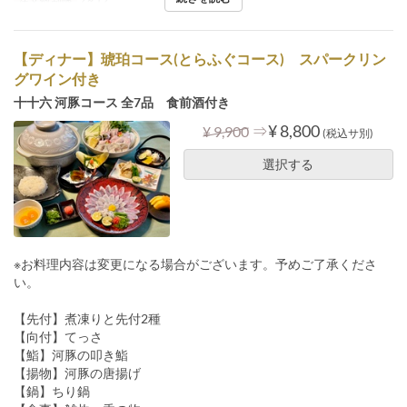
注文数制限
2 ~ 12
【ディナー】琥珀コース(とらふぐコース) スパークリン
グワイン付き
十十六 河豚コース 全7品 食前酒付き
⇒
¥ 8,800
¥ 9,900
(税込サ別)
選択する
※お料理内容は変更になる場合がございます。予めご了承くださ
い。
【先付】煮凍りと先付2種
【向付】てっさ
【鮨】河豚の叩き鮨
【揚物】河豚の唐揚げ
【鍋】ちり鍋