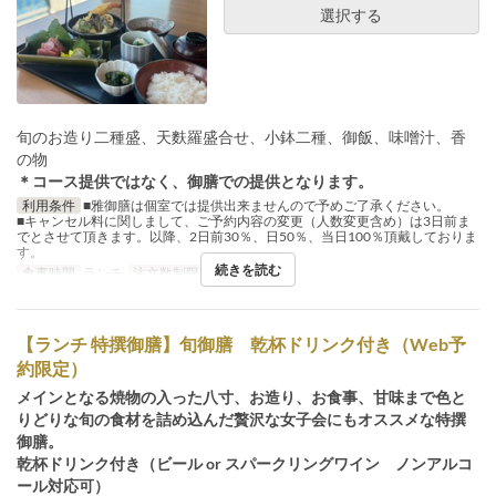
選択する
旬のお造り二種盛、天麩羅盛合せ、小鉢二種、御飯、味噌汁、香
の物
＊コース提供ではなく、御膳での提供となります。
利用条件
■雅御膳は個室では提供出来ませんので予めご了承ください。
■キャンセル料に関しまして、ご予約内容の変更（人数変更含め）は3日前ま
でとさせて頂きます。以降、2日前30％、日50％、当日100％頂戴しておりま
す。
続きを読む
食事時間
ランチ
注文数制限
2 ~ 12
【ランチ 特撰御膳】旬御膳 乾杯ドリンク付き（Web予
約限定）
メインとなる焼物の入った八寸、お造り、お食事、甘味まで色と
りどりな旬の食材を詰め込んだ贅沢な女子会にもオススメな特撰
御膳。
乾杯ドリンク付き（ビール or スパークリングワイン ノンアルコ
ール対応可）