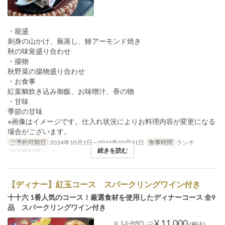
・籠盛
刺身の山かけ、蕪蒸し、鰆アーモンド焼き
秋の味覚盛り合わせ
・揚物
秋野菜の揚物盛り合わせ
・お食事
紅葉鯛炊き込み御飯、お味噌汁、香の物
・甘味
季節の甘味
※画像はイメージです。仕入れ状況によりお料理内容が変更になる
場合がございます。
ご予約可能日
2024年10月1日 ~ 2024年10月31日
食事時間
ランチ
続きを読む
注文数制限
2 ~ 8
【ディナー】紅玉コース スパークリングワイン付き
十十六 1番人気のコース！厳選食材を使用したディナーコース 全9
品 スパークリングワイン付き
⇒
¥ 11,000
¥ 11,880
(税込)