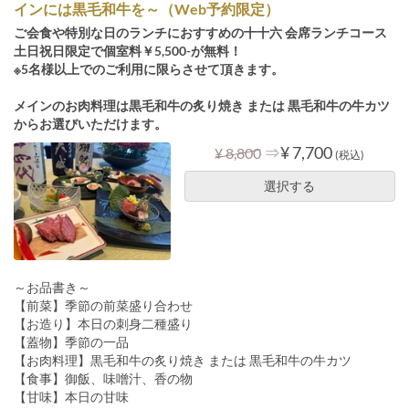
インには黒毛和牛を～（Web予約限定）
ご会食や特別な日のランチにおすすめの十十六 会席ランチコース
土日祝日限定で個室料￥5,500-が無料！
※5名様以上でのご利用に限らさせて頂きます。
メインのお肉料理は黒毛和牛の炙り焼き または 黒毛和牛の牛カツ
からお選びいただけます。
⇒
¥ 7,700
¥ 8,800
(税込)
選択する
～お品書き～
【前菜】季節の前菜盛り合わせ
【お造り】本日の刺身二種盛り
【蓋物】季節の一品
【お肉料理】黒毛和牛の炙り焼き または 黒毛和牛の牛カツ
【食事】御飯、味噌汁、香の物
【甘味】本日の甘味