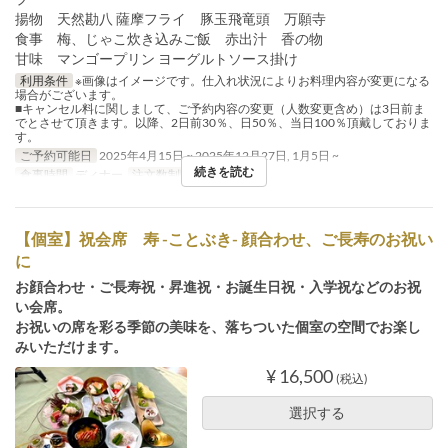
揚物 天然勘八 薩摩フライ 豚玉飛竜頭 万願寺
食事 梅、じゃこ炊き込みご飯 赤出汁 香の物
甘味 マンゴープリン ヨーグルトソース掛け
利用条件
※画像はイメージです。仕入れ状況によりお料理内容が変更になる
場合がございます。
■キャンセル料に関しまして、ご予約内容の変更（人数変更含め）は3日前ま
でとさせて頂きます。以降、2日前30％、日50％、当日100％頂戴しておりま
す。
ご予約可能日
2025年4月15日 ~ 2025年12月27日, 1月5日 ~
続きを読む
食事時間
ディナー
注文数制限
2 ~
【個室】祝会席 寿 -ことぶき- 顔合わせ、ご長寿のお祝い
に
お顔合わせ・ご長寿祝・昇進祝・お誕生日祝・入学祝などのお祝
い会席。
お祝いの席を彩る季節の美味を、落ちついた個室の空間でお楽し
みいただけます。
¥ 16,500
(税込)
選択する