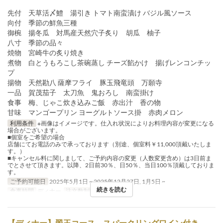
先付 天草活〆鱧 湯引き トマト南蛮漬け バジル風ソース
向付 季節の鮮魚三種
御椀 揚冬瓜 対馬産天然穴子炙り 胡瓜 柚子
八寸 季節の品々
焼物 宮崎牛の炙り焼き
煮物 白とうもろこし茶碗蒸し チーズ餡かけ 揚げレンコンチッ
プ
揚物 天然勘八 薩摩フライ 豚玉飛竜頭 万願寺
一品 賀茂茄子 太刀魚 鬼おろし 南蛮掛け
食事 梅、じゃこ炊き込みご飯 赤出汁 香の物
甘味 マンゴープリン ヨーグルトソース掛 赤肉メロン
利用条件
※画像はイメージです。仕入れ状況によりお料理内容が変更になる
場合がございます。
■個室をご希望の場合
店舗にてお電話のみで承っております（別途、個室料￥11,000頂戴いたしま
す。）
■キャンセル料に関しまして、ご予約内容の変更（人数変更含め）は3日前ま
でとさせて頂きます。以降、2日前30％、日50％、当日100％頂戴しておりま
す。
ご予約可能日
2025年5月1日 ~ 2025年12月27日, 1月5日 ~
続きを読む
食事時間
ディナー
注文数制限
2 ~ 12
【ディナー】翠玉コース スパークリングワイン付き