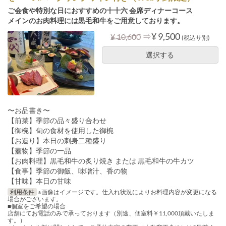
ご会食や特別な日におすすめの十十六 会席ディナーコース
メインのお肉料理には黒毛和牛をご用意しております。
⇒
¥ 9,500
¥ 10,600
(税込サ別)
選択する
〜お品書き〜
【前菜】季節の品々盛り合わせ
【御椀】旬の食材を使用した御椀
【お造り】本日の刺身二種盛り
【蓋物】季節の一品
【お肉料理】黒毛和牛の炙り焼き または 黒毛和牛の牛カツ
【食事】季節の御飯、味噌汁、香の物
【甘味】本日の甘味
利用条件
※画像はイメージです。仕入れ状況によりお料理内容が変更になる
場合がございます。
■個室をご希望の場合
店舗にてお電話のみで承っております（別途、個室料￥11,000頂戴いたしま
す。）