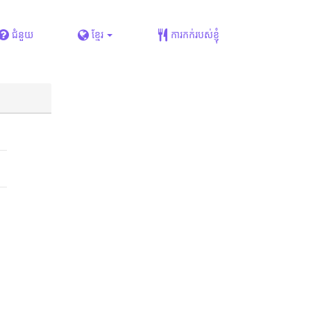
ជំនួយ
ខ្មែរ
ការកក់របស់ខ្ញុំ