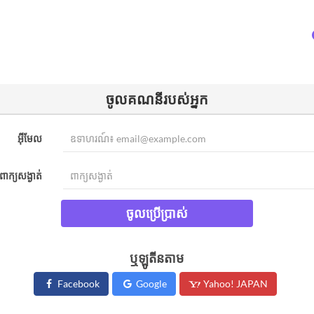
ចូល​គណនីរបស់អ្នក​
អ៊ីមែល
ពាក្យសង្ងាត់
ចូលប្រើប្រាស់
ឬឡូតីនតាម
Facebook
Google
Yahoo! JAPAN