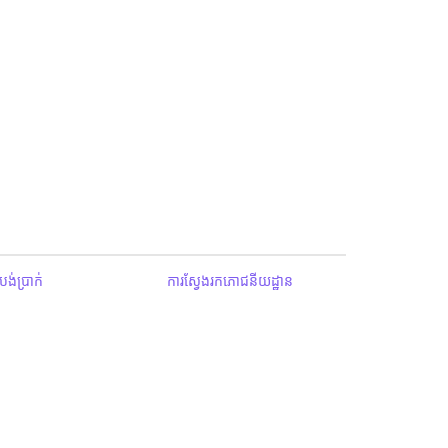
ង់ប្រាក់
ការស្វែងរកភោជនីយដ្ឋាន