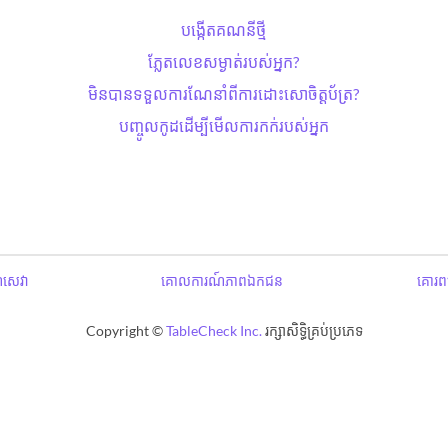
បង្កើតគណនីថ្មី
ភ្លែតលេខសម្ងាត់​របស់អ្នក?
មិនបានទទួលការណែនាំពីការដោះសោ​ចិត្តប័ត្រ?
បញ្ចូលកូដដើម្បីមើលការកក់របស់អ្នក
ឌសេវា
គោលការណ៍ភាពឯកជន
គោរពប
Copyright ©
TableCheck Inc.
រក្សាសិទ្ធិគ្រប់ប្រភេទ