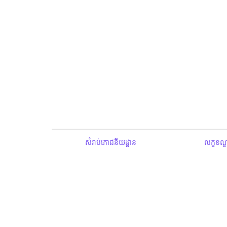
សំរាប់ភោជនីយដ្ឋាន
លក្ខខណ្