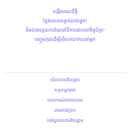
បង្កើតគណនីថ្មី
ភ្លែតលេខសម្ងាត់​របស់អ្នក?
មិនបានទទួលការណែនាំពីការដោះសោ​ចិត្តប័ត្រ?
បញ្ចូលកូដដើម្បីមើលការកក់របស់អ្នក
សំរាប់ភោជនីយដ្ឋាន
លក្ខខណ្ឌសេវា
គោលការណ៍ភាពឯកជន
គោរពបង់ប្រាក់
ការស្វែងរកភោជនីយដ្ឋាន