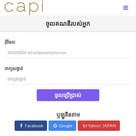
ចូល​គណនីរបស់អ្នក​
អ៊ីមែល
ពាក្យសង្ងាត់
ចូលប្រើប្រាស់
ឬឡូតីនតាម
Facebook
Google
Yahoo! JAPAN