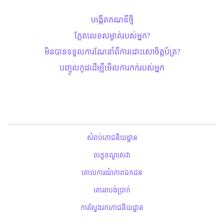
បង្កើតគណនីថ្មី
ភ្លែតលេខសម្ងាត់​របស់អ្នក?
មិនបានទទួលការណែនាំពីការដោះសោ​ចិត្តប័ត្រ?
បញ្ចូលកូដដើម្បីមើលការកក់របស់អ្នក
សំរាប់ភោជនីយដ្ឋាន
លក្ខខណ្ឌសេវា
គោលការណ៍ភាពឯកជន
គោរពបង់ប្រាក់
ការស្វែងរកភោជនីយដ្ឋាន