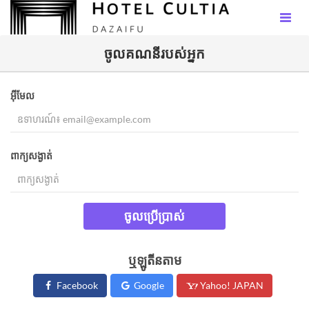
ចូល​គណនីរបស់អ្នក​
អ៊ីមែល
ពាក្យសង្ងាត់
ចូលប្រើប្រាស់
ឬឡូតីនតាម
Facebook
Google
Yahoo! JAPAN