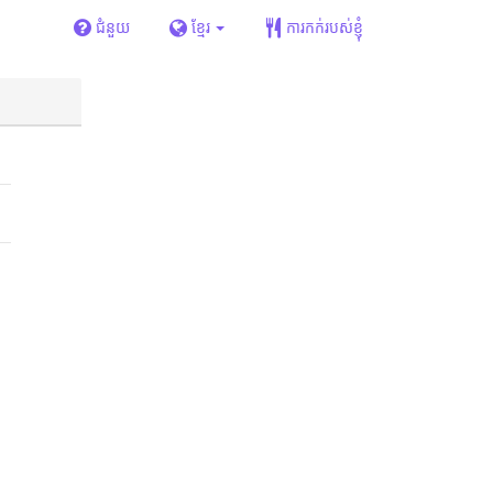
ជំនួយ
ខ្មែរ
ការកក់របស់ខ្ញុំ