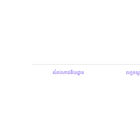
សំរាប់ភោជនីយដ្ឋាន
លក្ខខណ្