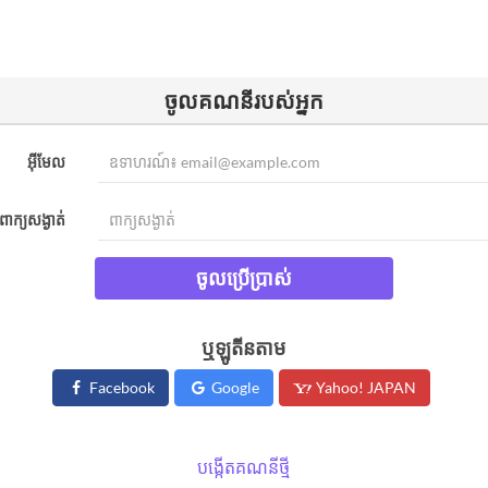
ចូល​គណនីរបស់អ្នក​
អ៊ីមែល
ពាក្យសង្ងាត់
ចូលប្រើប្រាស់
ឬឡូតីនតាម
Facebook
Google
Yahoo! JAPAN
បង្កើតគណនីថ្មី