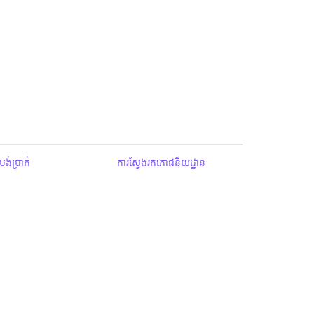
ង់ប្រាក់
ការស្វែងរកភោជនីយដ្ឋាន