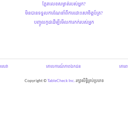
ភ្លែតលេខសម្ងាត់​របស់អ្នក?
មិនបានទទួលការណែនាំពីការដោះសោ​ចិត្តប័ត្រ?
បញ្ចូលកូដដើម្បីមើលការកក់របស់អ្នក
ឌសេវា
គោលការណ៍ភាពឯកជន
គោរពប
Copyright ©
TableCheck Inc.
រក្សាសិទ្ធិគ្រប់ប្រភេទ