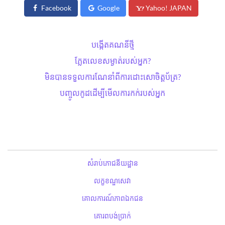
Facebook
Google
Yahoo! JAPAN
បង្កើតគណនីថ្មី
ភ្លែតលេខសម្ងាត់​របស់អ្នក?
មិនបានទទួលការណែនាំពីការដោះសោ​ចិត្តប័ត្រ?
បញ្ចូលកូដដើម្បីមើលការកក់របស់អ្នក
សំរាប់ភោជនីយដ្ឋាន
លក្ខខណ្ឌសេវា
គោលការណ៍ភាពឯកជន
គោរពបង់ប្រាក់