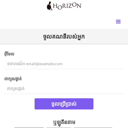
ចូល​គណនីរបស់អ្នក​
អ៊ីមែល
ពាក្យសង្ងាត់
ចូលប្រើប្រាស់
ឬឡូតីនតាម