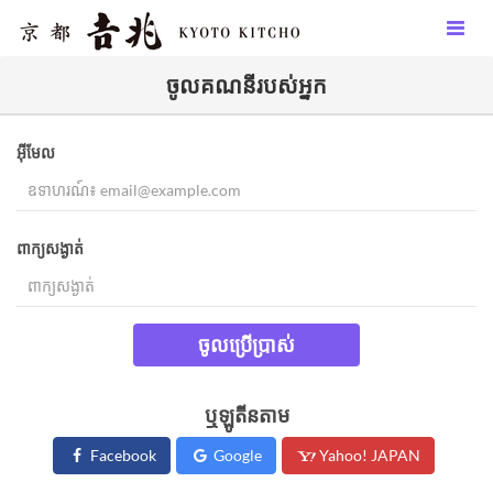
ចូល​គណនីរបស់អ្នក​
អ៊ីមែល
ពាក្យសង្ងាត់
ចូលប្រើប្រាស់
ឬឡូតីនតាម
Facebook
Google
Yahoo! JAPAN