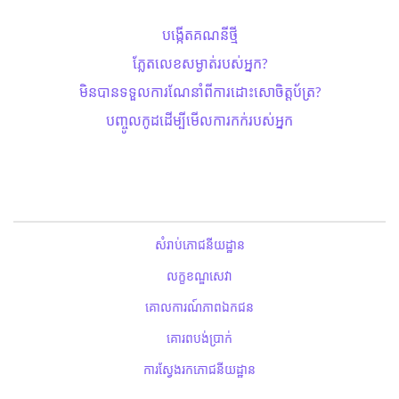
បង្កើតគណនីថ្មី
ភ្លែតលេខសម្ងាត់​របស់អ្នក?
មិនបានទទួលការណែនាំពីការដោះសោ​ចិត្តប័ត្រ?
បញ្ចូលកូដដើម្បីមើលការកក់របស់អ្នក
សំរាប់ភោជនីយដ្ឋាន
លក្ខខណ្ឌសេវា
គោលការណ៍ភាពឯកជន
គោរពបង់ប្រាក់
ការស្វែងរកភោជនីយដ្ឋាន