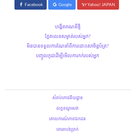
Facebook
Google
Yahoo! JAPAN
បង្កើតគណនីថ្មី
ភ្លែតលេខសម្ងាត់​របស់អ្នក?
មិនបានទទួលការណែនាំពីការដោះសោ​ចិត្តប័ត្រ?
បញ្ចូលកូដដើម្បីមើលការកក់របស់អ្នក
សំរាប់ភោជនីយដ្ឋាន
លក្ខខណ្ឌសេវា
គោលការណ៍ភាពឯកជន
គោរពបង់ប្រាក់