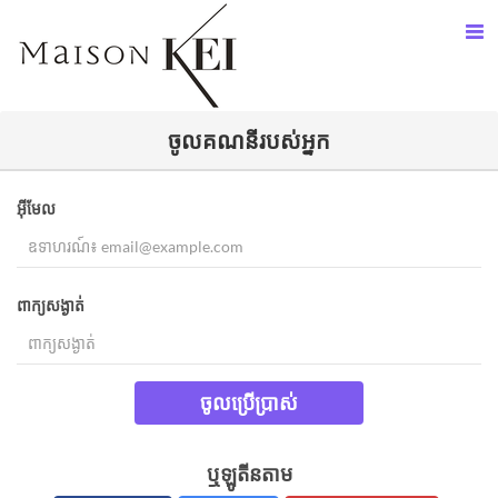
ចូល​គណនីរបស់អ្នក​
អ៊ីមែល
ពាក្យសង្ងាត់
ចូលប្រើប្រាស់
ឬឡូតីនតាម