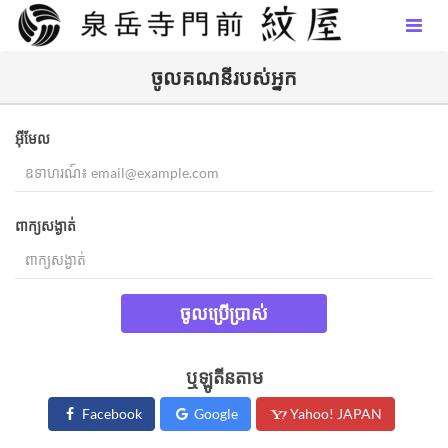
ចូល​គណនីរបស់អ្នក​
អ៊ីមែល
ពាក្យសង្ងាត់
ចូលប្រើប្រាស់
ឬឡូតីនតាម
Facebook
Google
Yahoo! JAPAN