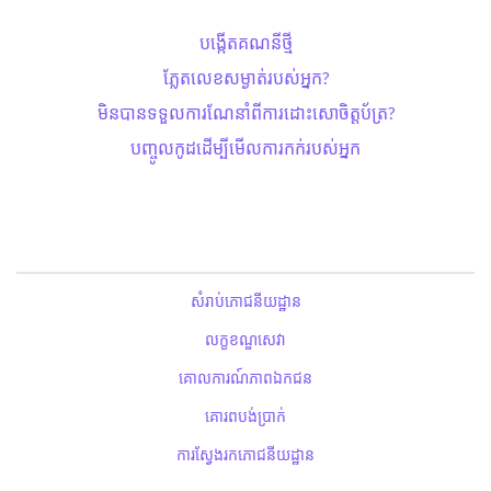
បង្កើតគណនីថ្មី
ភ្លែតលេខសម្ងាត់​របស់អ្នក?
មិនបានទទួលការណែនាំពីការដោះសោ​ចិត្តប័ត្រ?
បញ្ចូលកូដដើម្បីមើលការកក់របស់អ្នក
សំរាប់ភោជនីយដ្ឋាន
លក្ខខណ្ឌសេវា
គោលការណ៍ភាពឯកជន
គោរពបង់ប្រាក់
ការស្វែងរកភោជនីយដ្ឋាន