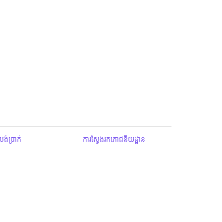
ង់ប្រាក់
ការស្វែងរកភោជនីយដ្ឋាន