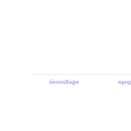
សំរាប់ភោជនីយដ្ឋាន
លក្ខខណ្