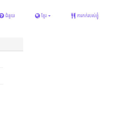
ជំនួយ
ខ្មែរ
ការកក់របស់ខ្ញុំ