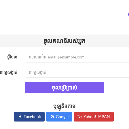
ចូល​គណនីរបស់អ្នក​
អ៊ីមែល
ពាក្យសង្ងាត់
ចូលប្រើប្រាស់
ឬឡូតីនតាម
Facebook
Google
Yahoo! JAPAN