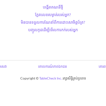
បង្កើតគណនីថ្មី
ភ្លែតលេខសម្ងាត់​របស់អ្នក?
មិនបានទទួលការណែនាំពីការដោះសោ​ចិត្តប័ត្រ?
បញ្ចូលកូដដើម្បីមើលការកក់របស់អ្នក
ឌសេវា
គោលការណ៍ភាពឯកជន
គោរពប
Copyright ©
TableCheck Inc.
រក្សាសិទ្ធិគ្រប់ប្រភេទ