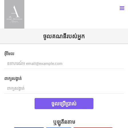
ចូល​គណនីរបស់អ្នក​
អ៊ីមែល
ពាក្យសង្ងាត់
ចូលប្រើប្រាស់
ឬឡូតីនតាម