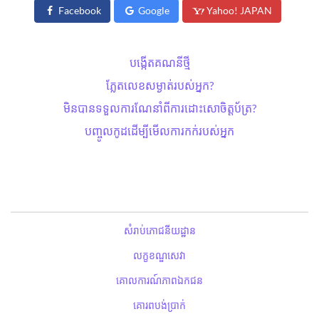
Facebook
Google
Yahoo! JAPAN
បង្កើតគណនីថ្មី
ភ្លែតលេខសម្ងាត់​របស់អ្នក?
មិនបានទទួលការណែនាំពីការដោះសោ​ចិត្តប័ត្រ?
បញ្ចូលកូដដើម្បីមើលការកក់របស់អ្នក
សំរាប់ភោជនីយដ្ឋាន
លក្ខខណ្ឌសេវា
គោលការណ៍ភាពឯកជន
គោរពបង់ប្រាក់