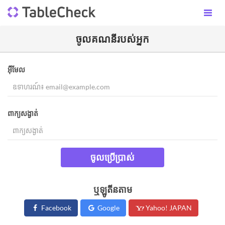
ចូល​គណនីរបស់អ្នក​
អ៊ីមែល
ពាក្យសង្ងាត់
ចូលប្រើប្រាស់
ឬឡូតីនតាម
Facebook
Google
Yahoo! JAPAN