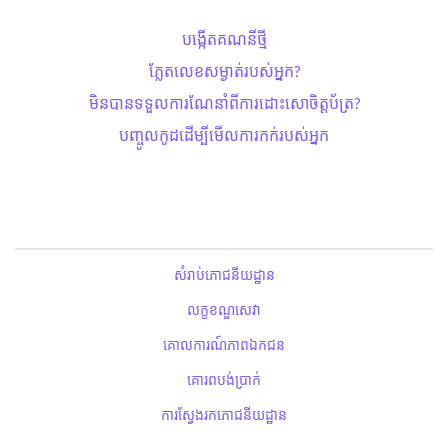
បង្កើតគណនីថ្មី
ភ្លែតលេខសម្ងាត់​របស់អ្នក?
មិនបានទទួលការណែនាំពីការដោះសោ​ចិត្តប័ត្រ?
បញ្ចូលកូដដើម្បីមើលការកក់របស់អ្នក
សំរាប់ភោជនីយដ្ឋាន
លក្ខខណ្ឌសេវា
គោលការណ៍ភាពឯកជន
គោរពបង់ប្រាក់
ការស្វែងរកភោជនីយដ្ឋាន