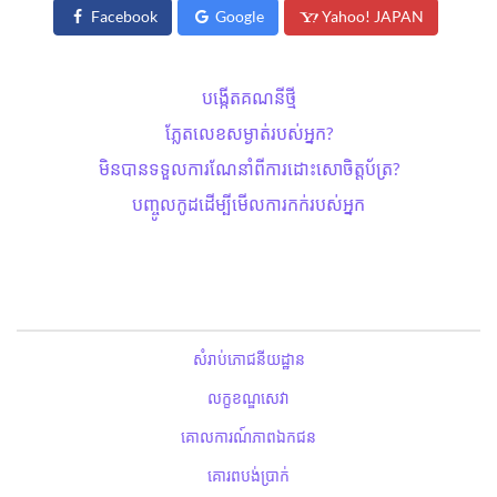
Facebook
Google
Yahoo! JAPAN
បង្កើតគណនីថ្មី
ភ្លែតលេខសម្ងាត់​របស់អ្នក?
មិនបានទទួលការណែនាំពីការដោះសោ​ចិត្តប័ត្រ?
បញ្ចូលកូដដើម្បីមើលការកក់របស់អ្នក
សំរាប់ភោជនីយដ្ឋាន
លក្ខខណ្ឌសេវា
គោលការណ៍ភាពឯកជន
គោរពបង់ប្រាក់