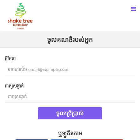
ចូល​គណនីរបស់អ្នក​
អ៊ីមែល
ពាក្យសង្ងាត់
ចូលប្រើប្រាស់
ឬឡូតីនតាម