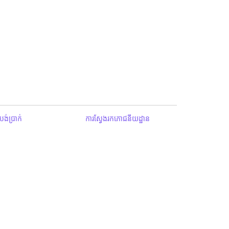
ង់ប្រាក់
ការស្វែងរកភោជនីយដ្ឋាន