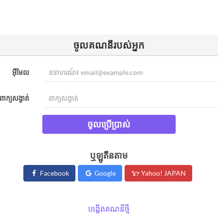
ចូល​គណនីរបស់អ្នក​
អ៊ីមែល
ពាក្យសង្ងាត់
ចូលប្រើប្រាស់
ឬឡូតីនតាម
Facebook
Google
Yahoo! JAPAN
បង្កើតគណនីថ្មី