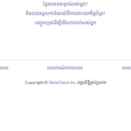
ភ្លែតលេខសម្ងាត់​របស់អ្នក?
មិនបានទទួលការណែនាំពីការដោះសោ​ចិត្តប័ត្រ?
បញ្ចូលកូដដើម្បីមើលការកក់របស់អ្នក
ឌសេវា
គោលការណ៍ភាពឯកជន
គោរពប
Copyright ©
TableCheck Inc.
រក្សាសិទ្ធិគ្រប់ប្រភេទ