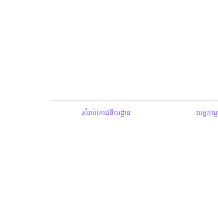
សំរាប់ភោជនីយដ្ឋាន
លក្ខខណ្