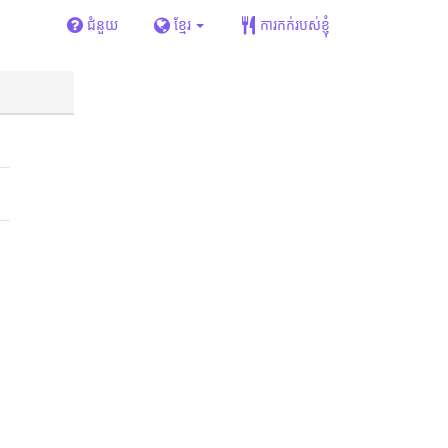
ជំនួយ
ខ្មែរ
ការកក់របស់ខ្ញុំ