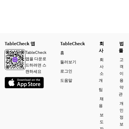
TableCheck 앱
TableCheck
회
법
사
률
TableCheck
홈
앱을 다운로
회
고
둘러보기
드하려면 스
사
객
로그인
캔하세요
소
이
도움말
개
용
약
팀
관
채
개
용
인
보
정
도
보
자