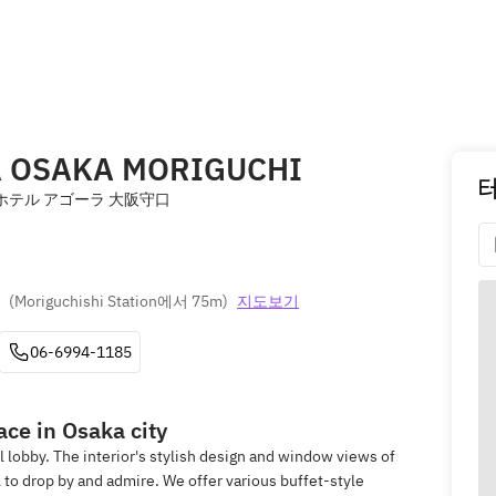
A OSAKA MORIGUCHI
テル アゴーラ 大阪守口
(
Moriguchishi Station에서 75m
)
지도보기
06-6994-1185
ace in Osaka city
 lobby. The interior's stylish design and window views of
 to drop by and admire. We offer various buffet-style