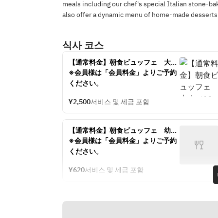
meals including our chef's special Italian stone-ba
also offer a dynamic menu of home-made desserts 
식사 코스
【通常料金】朝食ビュッフェ　大人
（13歳以上）
※会員様は「会員料金」よりご予約
ください。
¥2,500
서비스 및 세금 포함
【通常料金】朝食ビュッフェ　幼児
（3～5歳）
※会員様は「会員料金」よりご予約
ください。
¥620
서비스 및 세금 포함