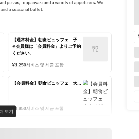
ked pizzas, teppanyaki and a variety of appetizers. We
and a seasonal buffet.
【通常料金】朝食ビュッフェ　子供
（6～12歳）
※会員様は「会員料金」よりご予約
ください。
¥1,250
서비스 및 세금 포함
【会員料金】朝食ビュッフェ　大人
（13歳以上）
¥1,850
서비스 및 세금 포함
더 보기