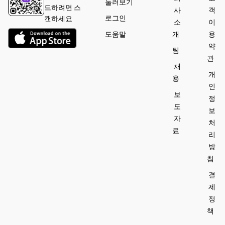
둘러보기
s (salt and 
드하려면 스
사
객
pepper).
로그인
캔하세요
소
이
도움말
개
용
약
팀
관
채
개
용
인
보
정
도
보
자
처
료
리
방
침
결
제
정
책