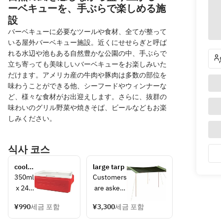
ーベキューを、手ぶらで楽しめる施
設
バーベキューに必要なツールや食材、全てが整って
いる屋外バーベキュー施設。近くにせせらぎと呼ば
れる水辺や池もある自然豊かな公園の中、手ぶらで
立ち寄っても美味しいバーベキューをお楽しみいた
だけます。アメリカ産の牛肉や豚肉は多数の部位を
味わうことができる他、シーフードやウィンナーな
ど、様々な食材がお出迎えします。さらに、抜群の
味わいのグリル野菜や焼きそば、ビールなどもお楽
しみください。
식사 코스
cooler 
large tarp
box
350ml
Customers
 x 24 
 are asked 
can 
to set up 
¥990
세금 포함
¥3,300
세금 포함
storag
the 5m x 
e size 
3.6m size 