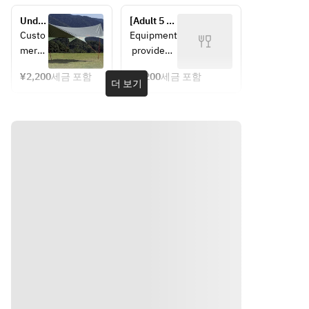
(with 
by 
Under 
[Adult 5 
ice 
themselve
tarp
hours] 
Custo
Equipment
pack)
s.
Equipment 
mers 
 provided: 
rental set
are 
table with 
¥2,200
세금 포함
¥2,200
세금 포함
asked 
hearth-
더 보기
to set 
style 
up 
charcoal 
the 
grill (net 
4m x 
and 2kg of 
4.2m 
charcoal 
size 
*provided 
by 
after 
thems
lighting), 
elves.
chairs (for 
the 
number of 
people), 
cooking 
utensils 
(tongs), 