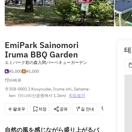
EmiPark Sainomori
테
Iruma BBQ Garden
エミパーク彩の森入間バーベキューガーデン
¥5,000
¥5,000
바베큐
358-0001 2 Kouyoudai, Iruma-shi, Saitama-
ken
(
이나리산공원에서 1.1km
)
지도보기
팔로우
저장
공유
길 안내
080-6904-90
自然の風を感じながら盛り上がるバ