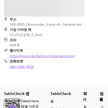
paper 
길 안내
plates, 
disposable
주소
358-0001 2 Kouyoudai, Iruma-shi, Saitama-ken
chopsticks
가장 가까운 역
, wet 
이나리산공원 (1.1km)
towels. 
요리
*Please 
바베큐
ask staff if 
웹사이트
you 
https://www.herofield.com/bbq/sainomori/
require 
전화번호
aluminum 
080-6904-9026
plates, 
strainers, 
bowls, 
scissors, 
knives, 
TableCheck 앱
TableCheck
회
법
cutting 
사
률
board, or 
TableCheck
홈
condiment
앱을 다운로
회
고