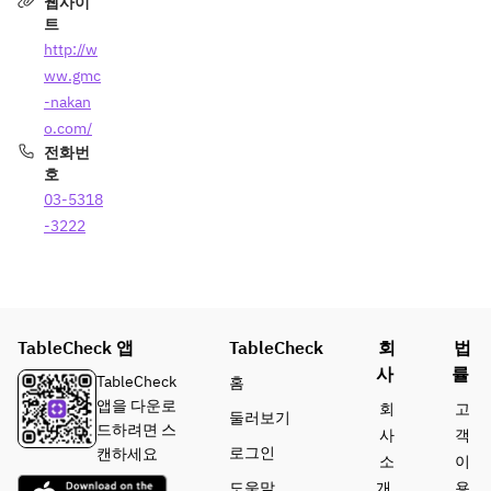
웹사이
트
http://w
ww.gmc
-nakan
o.com/
전화번
호
03-5318
-3222
TableCheck 앱
TableCheck
회
법
사
률
TableCheck
홈
앱을 다운로
회
고
둘러보기
드하려면 스
사
객
로그인
캔하세요
소
이
도움말
개
용