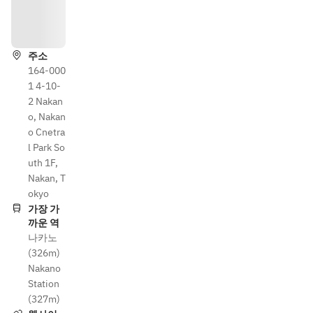
안
내
주소
164-000
1 4-10-
2 Nakan
o, Nakan
o Cnetra
l Park So
uth 1F,
Nakan, T
okyo
가장 가
까운 역
나카노
(326m)
Nakano
Station
(327m)