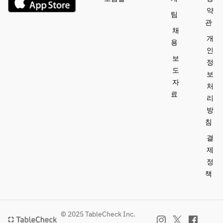
약
팀
관
채
개
용
인
보
정
도
보
자
처
료
리
방
침
결
제
정
책
© 2025 TableCheck Inc.