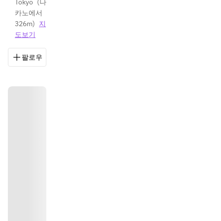
Tokyo
(
나
카노에서 
326m
)
지
도보기
팔로우
저장
공유
길 안내
03-5318-322
길