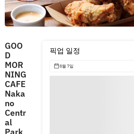
GOO
픽업 일정
D
MOR
8월 7일
NING
CAFE
Naka
no
Centr
al
Park