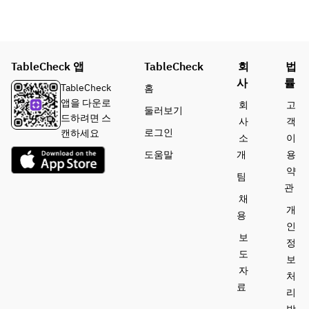
STA
KE 
など
か
TableCheck 앱
TableCheck
회
법
ら 1
사
률
つお
TableCheck
홈
選び
앱을 다운로
회
고
둘러보기
いた
드하려면 스
사
객
だけ
로그인
캔하세요
소
이
ま
도움말
개
용
す）
약
팀
・デ
관
ザー
채
ト
개
용
（エ
인
보
ンゼ
정
ルフ
도
보
ード
자
처
ケー
료
리
キ/