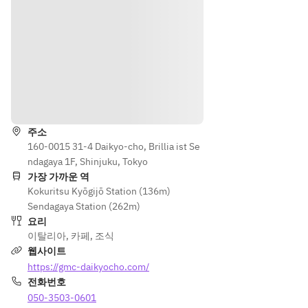
べる
メイ
ンデ
ィッ
シュ
（T
ODA
길 안내
Y’S 
PLA
주소
TE/
160-0015 31-4 Daikyo-cho, Brillia ist Se
ラザ
ndagaya 1F, Shinjuku, Tokyo
ニ
가장 가까운 역
ア/T
Kokuritsu Kyōgijō Station (136m)
ODA
Sendagaya Station (262m)
Y'S 
요리
PAS
이탈리아
,
카페
,
조식
TA/
웹사이트
ハン
https://gmc-daikyocho.com/
バー
전화번호
グ/B
050-3503-0601
EEF 