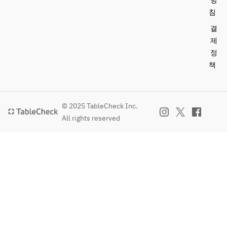
방
ティ
침
ラミ
ス/
결
本日
제
のソ
정
ル
책
ベ/
カラ
ター
ナ 
© 2025 TableCheck Inc.
など
All rights reserved
か
ら 1
つお
選び
いた
だけ
ま
す）
・ド
リン