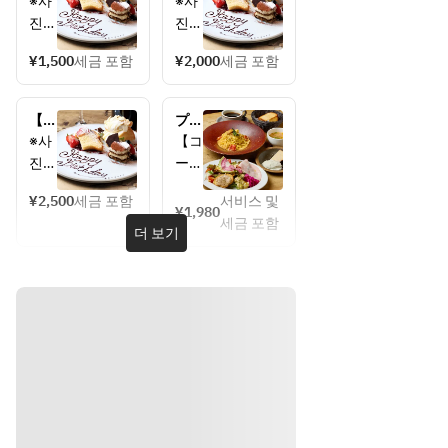
하 
하 
※사
※사
옵
옵
진
진
션】
션】
은 3
은 3
디저
디저
¥1,500
세금 포함
¥2,000
세금 포함
종 
종 
트 2
트 3
모듬
모듬
종 
종 
이 
이 
플레
【축
플레
プリ
됩니
됩니
이트
하 
이트
フィ
※사
【コ
다.
다.
옵
ック
진
ース
션】
ス 
은 3
内
디저
ラン
¥2,500
세금 포함
서비스 및
종 
容】
¥1,980
트 4
チコ
세금 포함
모듬
・サ
더 보기
종 
ース
이 
ラダ
플레
(平
됩니
アン
이트
日)
다.
ティ
パス
トミ
スト
・ス
ープ
・選