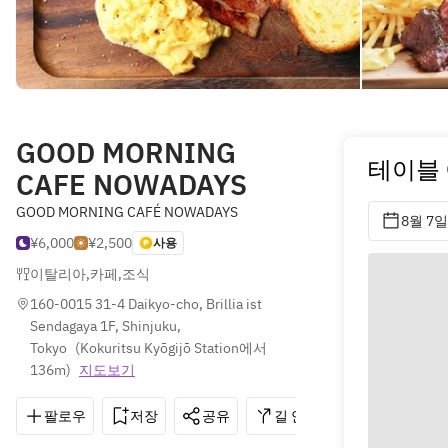
GOOD MORNING
테이블
CAFE NOWADAYS
GOOD MORNING CAFÉ NOWADAYS
8월 7일
¥6,000
¥2,500
사용
이탈리아
,
카페
,
조식
160-0015 31-4 Daikyo-cho, Brillia ist 
Sendagaya 1F, Shinjuku, 
Tokyo
(
Kokuritsu Kyōgijō Station에서 
136m
)
지도보기
팔로우
저장
공유
길 안내
050-3503-06