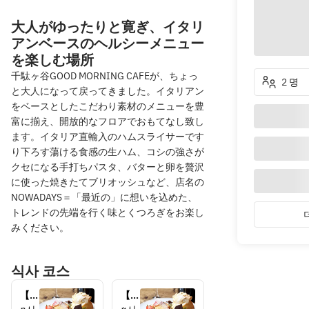
大人がゆったりと寛ぎ、イタリ
アンベースのヘルシーメニュー
を楽しむ場所
千駄ヶ谷GOOD MORNING CAFEが、ちょっ
2 명
と大人になって戻ってきました。イタリアン
をベースとしたこだわり素材のメニューを豊
富に揃え、開放的なフロアでおもてなし致し
ます。イタリア直輸入のハムスライサーです
り下ろす蕩ける食感の生ハム、コシの強さが
クセになる手打ちパスタ、バターと卵を贅沢
に使った焼きたてブリオッシュなど、店名の
NOWADAYS＝「最近の」に想いを込めた、
トレンドの先端を行く味とくつろぎをお楽し
みください。
식사 코스
【축
【축