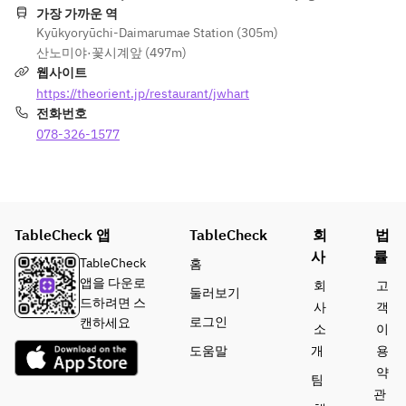
니다.
가장 가까운 역
변경 요청
※해동 후 3
Kyūkyoryūchi-Daimarumae Station (305m)
은 받아들
일 이내에 드
산노미야·꽃시계앞 (497m)
일 수 없습
시기 바랍니
웹사이트
니다.
다.
https://theorient.jp/restaurant/jwhart
※식재료
전화번호
의 입고 상
택배 배송을 
황에 따라 
078-326-1577
원하시는 경
일부 구성
우
품이 변경
・아래 URL
될 가능성
의 별도 사이
이 있습니
트인 The 
다.
TableCheck 앱
TableCheck
회
법
Dept. Store
※사진은 
사
률
에서 온라인 
TableCheck
홈
이미지입
구매가 가능
앱을 다운로
회
고
둘러보기
니다.
합니다.
드하려면 스
사
객
The Dept. 
로그인
캔하세요
소
이
Store에서 
도움말
개
용
온라인으로 
약
구매하기
팀
관