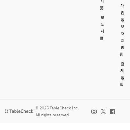
채
개
용
인
보
정
도
보
자
처
료
리
방
침
결
제
정
책
© 2025 TableCheck Inc.
All rights reserved