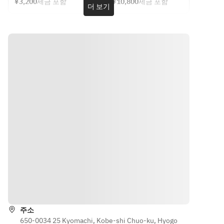
※완전 예약
경됩니다.
5등급 허
¥3,200
세금 포함
¥10,800
세금 포함
금 포함) / 직
URL의 다
더 보기
벅지 고기 
제이기 때문
미리 양해
경 12cm 1
른 사이트 
로스트 비
에, 변경의 
해주시기 
개
BECCIU.
프
대응은 하기 
바랍니다.
방문 가능한 
에서 온라
어렵습니다.
날짜와 시간
인 구입이 
※식재료의 
※애프터
을 선택해주
가능합니
입하 상황에 
눈티 스탠
시면,
다.
의해, 일부 
드에는 <
당일에 호텔 
BECCIU.
내용이 변경
우유·젤라
17층 레스토
에서 온라
될 가능성이 
틴·대두·
랑 접수처에
인 구매는 
있습니다.
달걀·밀·
서 결제 및 
여기
※사진은 이
아몬드·사
판매해드립
미지입니다.
과·알코올
니다.
>과 같은 
※냉동 상태
알레르기 
로 전달됩니
유발 성분
다. 해동 기
이 사용됩
준 시간은 상
길 안내
니다.
온에서 4시
※완전 예
간, 냉장고에
약제로 운
주소
서 9시간입
650-0034 25 Kyomachi, Kobe-shi Chuo-ku, Hyogo
영되므로 