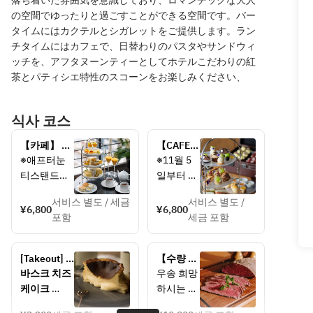
落ち着いた雰囲気を意識しており、ロマンチックな大人
の空間でゆったりと過ごすことができる空間です。バー
タイムにはカクテルとシガレットをご提供します。ラン
チタイムにはカフェで、日替わりのパスタやサンドウィ
ッチを、アフタヌーンティーとしてホテルこだわりの紅
茶とパティシエ特性のスコーンをお楽しみください、
식사 코스
【카페】 트
【CAFE】
로피컬 애프
シャイン
※애프터눈 
※11월 5
터눈 티 < 7
マスカッ
티스탠드에
일부터 샤
월 15일 - 9
ト＆オー
는, <유·젤라
인머스캣
월 14일 >
タムアフ
서비스 별도 / 세금
서비스 별도 /
틴·대두·달
을 사용한 
¥6,800
¥6,800
タヌーン
포함
세금 포함
걀·밀·아몬
메뉴에서 
ティー
드·사과·알
머스캣, 
〈9月15
코올>의 알
몽블랑 등 
日 - 11月
[Takeout] 
【수량 한
레르기 성분
가을의 맛
30日〉
Basque 
정 테이크 
바스크 치즈
우송 희망
을 사용하고 
을 담은 구
cheesecake
아웃】흑
케이크 
하시는 분
있습니다.
성으로 변
모 일본소 
3,200엔(세
은, 하기 