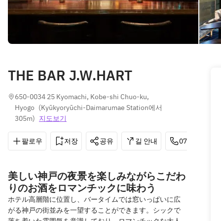
THE BAR J.W.HART
650-0034 25 Kyomachi, Kobe-shi Chuo-ku, 
Hyogo
(
Kyūkyoryūchi-Daimarumae Station에서 
305m
)
지도보기
팔로우
저장
공유
길 안내
078-326-157
美しい神戸の夜景を楽しみながらこだわ
りのお酒をロマンチックに味わう
ホテル高層階に位置し、バータイムでは窓いっぱいに広
がる神戸の街並みを一望することができます。シックで