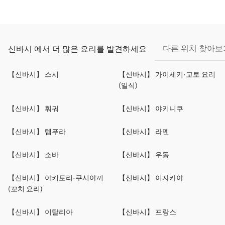
다른 위치 찾아보
신바시 에서 더 많은 요리를 발견하세요
【신바시】 스시
【신바시】 가이세키·교토 요리
(일식)
【신바시】 훠궈
【신바시】 야키니쿠
【신바시】 템푸라
【신바시】 라멘
【신바시】 소바
【신바시】 우동
【신바시】 야키토리·쿠시야끼
【신바시】 이자카야
(꼬치 요리)
【신바시】 이탈리아
【신바시】 프랑스