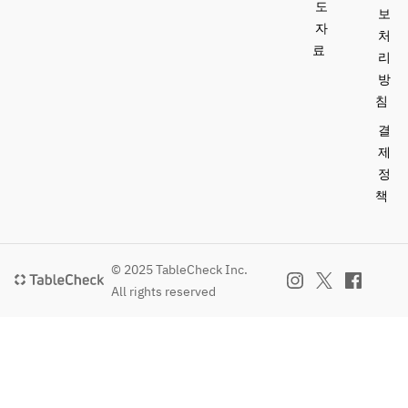
도
보
자
처
료
리
방
침
결
제
정
책
© 2025 TableCheck Inc.
All rights reserved