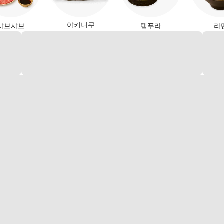
야키니쿠
샤브샤브
템푸라
라