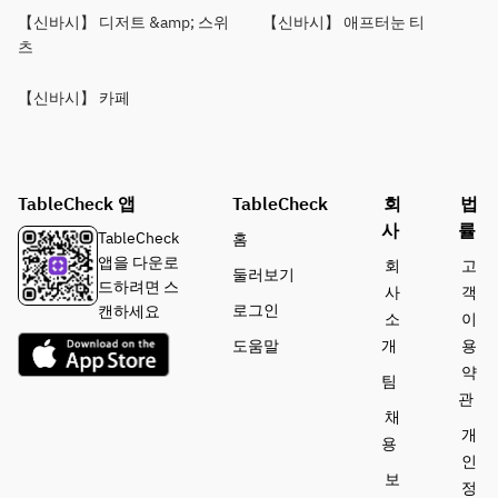
【신바시】 디저트 &amp; 스위
【신바시】 애프터눈 티
츠
【신바시】 카페
TableCheck 앱
TableCheck
회
법
사
률
TableCheck
홈
앱을 다운로
회
고
둘러보기
드하려면 스
사
객
로그인
캔하세요
소
이
도움말
개
용
약
팀
관
채
개
용
인
보
정